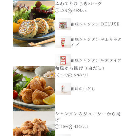
ふわてりひじきバーグ
15分
465kcal
創味シャンタン DELUXE
創味シャンタン やわらかタ
イプ
創味シャンタン 粉末タイプ
和風から揚げ（白だし）
25分
626kcal
創味の白だし
シャンタンのジューシーから揚
げ
40分
420kcal