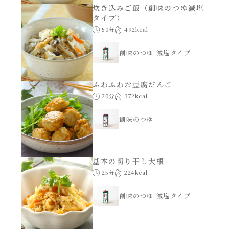
炊き込みご飯（創味のつゆ減塩
タイプ）
50分
492kcal
創味のつゆ 減塩タイプ
ふわふわお豆腐だんご
20分
372kcal
創味のつゆ
基本の切り干し大根
25分
224kcal
創味のつゆ 減塩タイプ