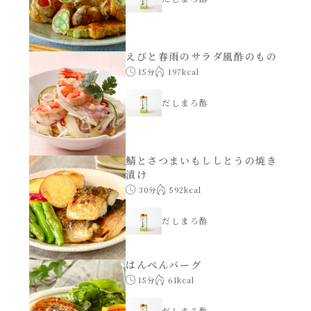
えびと春雨のサラダ風酢のもの
15分
197kcal
だしまろ酢
鯖とさつまいもししとうの焼き
漬け
30分
592kcal
だしまろ酢
はんぺんバーグ
15分
61kcal
だしまろ酢