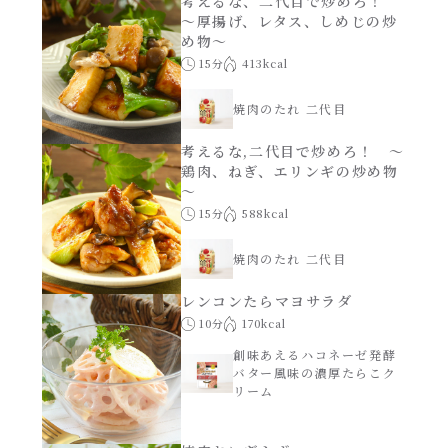
考えるな、二代目で炒めろ！
～厚揚げ、レタス、しめじの炒
め物～
15分
413kcal
焼肉のたれ 二代目
考えるな,二代目で炒めろ！ ～
鶏肉、ねぎ、エリンギの炒め物
～
15分
588kcal
焼肉のたれ 二代目
レンコンたらマヨサラダ
10分
170kcal
創味あえるハコネーゼ発酵
バター風味の濃厚たらこク
リーム