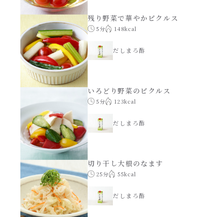
焼肉のたれ 二代目
残り野菜で華やかピクルス
パウチのまんまシリーズ
5分
148kcal
やみつききゃべつの塩たれ
だしまろ麺
だしまろ酢
だしまろ酢
シャンタン鍋
聖護院かぶらのもみじおろしぽん酢
いろどり野菜のピクルス
5分
123kcal
おもてなし
ハコネーゼ 完熟トマト
だしまろ酢
BBQ/キャンプ
ハコネーゼ 海老クリーム
切り干し大根のなます
炊飯器
ハコネーゼ ボロネーゼ
25分
55kcal
ホットプレート
だしまろ酢
ハコネーゼ ポルチーニ