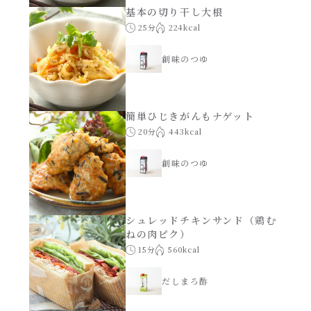
基本の切り干し大根
25分
224kcal
創味のつゆ
簡単ひじきがんもナゲット
20分
443kcal
創味のつゆ
シュレッドチキンサンド（鶏む
ねの肉ピク）
15分
560kcal
だしまろ酢