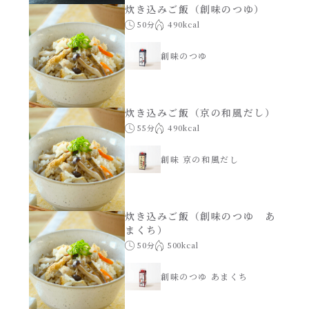
炊き込みご飯（創味のつゆ）
50分
490kcal
創味のつゆ
炊き込みご飯（京の和風だし）
55分
490kcal
創味 京の和風だし
炊き込みご飯（創味のつゆ あ
まくち）
50分
500kcal
創味のつゆ あまくち