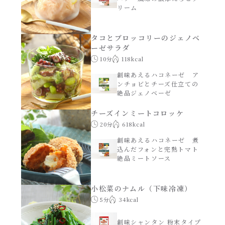
リーム
タコとブロッコリーのジェノベ
ーゼサラダ
10分
118kcal
創味あえるハコネーゼ ア
ンチョビとチーズ仕立ての
絶品ジェノベーゼ
チーズインミートコロッケ
20分
618kcal
創味あえるハコネーゼ 煮
込んだフォンと完熟トマト
絶品ミートソース
小松菜のナムル（下味冷凍）
5分
34kcal
創味シャンタン 粉末タイプ