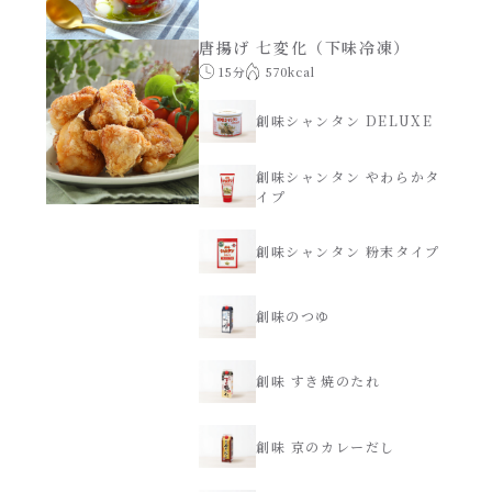
唐揚げ 七変化（下味冷凍）
15分
570kcal
創味シャンタン DELUXE
創味シャンタン やわらかタ
イプ
創味シャンタン 粉末タイプ
創味のつゆ
創味 すき焼のたれ
創味 京のカレーだし