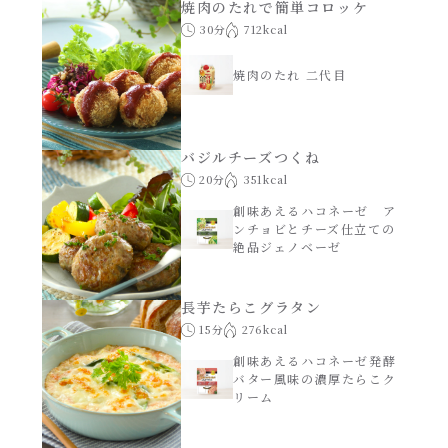
焼肉のたれで簡単コロッケ
30分
712kcal
焼肉のたれ 二代目
バジルチーズつくね
20分
351kcal
創味あえるハコネーゼ ア
ンチョビとチーズ仕立ての
絶品ジェノベーゼ
長芋たらこグラタン
15分
276kcal
創味あえるハコネーゼ発酵
バター風味の濃厚たらこク
リーム