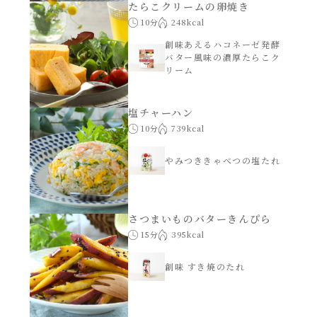
たらこクリームの卵焼き
10分
248kcal
創味あえるハコネーゼ発酵
バター風味の濃厚たらこク
リーム
塩チャーハン
10分
739kcal
やみつききゃべつの塩たれ
さつまいものバターきんぴら
15分
395kcal
創味 すき焼のたれ