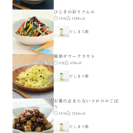
レンジ調理
ハコネーゼ カルボナーラ
ひじきの彩りナムル
10分
128kcal
お子さま
ハコネーゼ イカスミ
だしまろ酢
節分
ハコネーゼ ボンゴレ
ひなまつり
簡単ザワークラウト
ハコネーゼ アラビアータ
5分
65kcal
こどもの日
だしまろ酢
ハコネーゼ クリーミーボロネーゼ
ハロウィン
お箸の止まらないコロコロごぼ
う
運動会
15分
256kcal
クリスマス
だしまろ酢