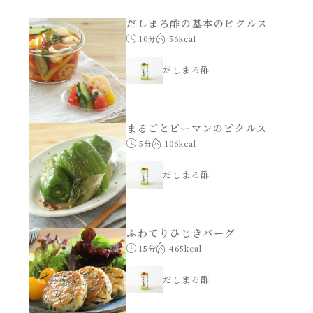
あえるハコネーゼナポリタン
だしまろ酢の基本のピクルス
ヘルシー（150kcal以下）
10分
56kcal
あえるハコネーゼジェノベーゼ
時短（調理時間10分以下）
だしまろ酢
あえるハコネーゼペペロンチーノ
お弁当
まるごとピーマンのピクルス
あえるハコネーゼたらこクリーム
5分
106kcal
お祝い
だしまろ酢
シャンタンシリーズ
おつまみ/おやつ
シャンタン粉末
主菜
ふわてりひじきバーグ
15分
465kcal
創味のつゆ
副菜
だしまろ酢
創味のつゆあまくち
ごはんもの