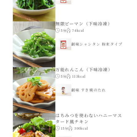
無限ピーマン（下味冷凍）
5分
74kcal
創味シャンタン 粉末タイプ
万能れんこん（下味冷凍）
5分
113kcal
創味 すき焼のたれ
はちみつを使わないハニーマス
タード風チキン
15分
300kcal