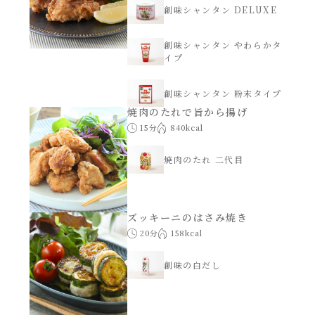
創味シャンタン DELUXE
創味シャンタン やわらかタ
イプ
創味シャンタン 粉末タイプ
焼肉のたれで旨から揚げ
15分
840kcal
焼肉のたれ 二代目
ズッキーニのはさみ焼き
20分
158kcal
創味の白だし