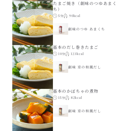
たまご焼き（創味のつゆあまく
ち）
5分
90kcal
創味のつゆ あまくち
基本のだし巻きたまご
10分
123kcal
創味 京の和風だし
基本のかぼちゃの煮物
15分
82kcal
創味 京の和風だし