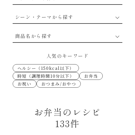
野菜のレシピ
シーン・テーマから探す
魚介のレシピ
なんでもナムル
商品名から探す
お肉のレシピ
下味冷凍
あえるハコネーゼカルボナーラ
人気のキーワード
卵・乳のレシピ
なんでも南蛮
ヘルシー（150kcal以下）
あえるハコネーゼトマトバジル
時短（調理時間10分以下）
お弁当
穀物類のレシピ
お祝い
おつまみ/おやつ
考えるな、二代目で炒めろ！～○○の炒め物
あえるハコネーゼ高菜
～
果実のレシピ
あえるハコネーゼミートソース
お弁当のレシピ
朝シャン（ごはん派）
133件
あえるハコネーゼ明太子
朝シャン（パン派）