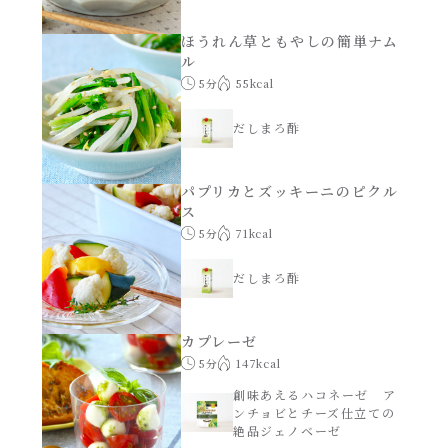
年末年始
ほうれん草ともやしの簡単ナム
ル
5分
55kcal
その他
だしまろ酢
パプリカとズッキーニのピクル
ス
5分
71kcal
だしまろ酢
カプレーゼ
5分
147kcal
創味あえるハコネーゼ ア
ンチョビとチーズ仕立ての
絶品ジェノベーゼ