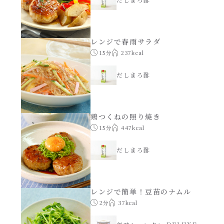
レンジで春雨サラダ
15分
237kcal
だしまろ酢
鶏つくねの照り焼き
15分
447kcal
だしまろ酢
レンジで簡単！豆苗のナムル
2分
37kcal