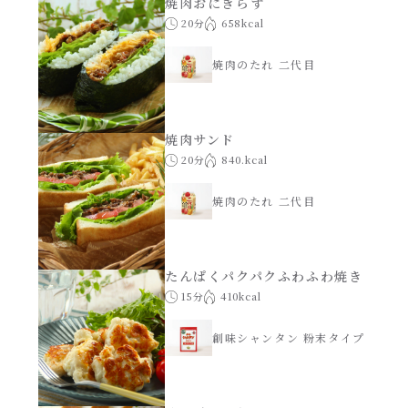
焼肉おにぎらず
20分
658kcal
焼肉のたれ 二代目
焼肉サンド
20分
840.kcal
焼肉のたれ 二代目
たんぱくパクパクふわふわ焼き
15分
410kcal
創味シャンタン 粉末タイプ