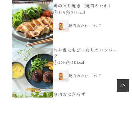
鶏の照り焼き（焼肉のたれ）
10分
566kcal
焼肉のたれ 二代目
お弁当にもぴったりのハンバー
グ
20分
511kcal
焼肉のたれ 二代目
焼肉おにぎらず
20分
658kcal
創味 焼肉のたれ初代