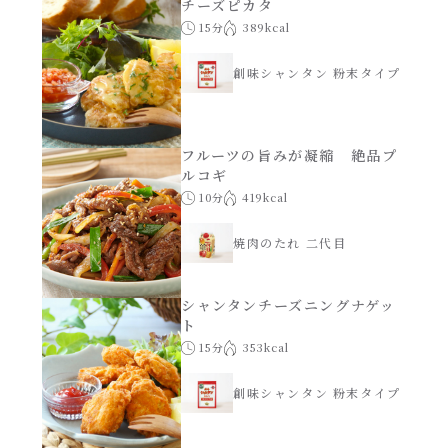
チーズピカタ
15分
389kcal
創味シャンタン 粉末タイプ
フルーツの旨みが凝縮 絶品プ
ルコギ
10分
419kcal
焼肉のたれ 二代目
シャンタンチーズニングナゲッ
ト
15分
353kcal
創味シャンタン 粉末タイプ