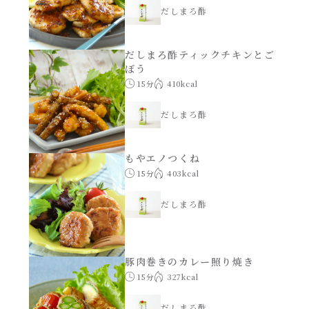
だしまろ酢
だしまろ酢ティックチキンとご
ぼう
15分
410kcal
だしまろ酢
もやエノつくね
15分
403kcal
だしまろ酢
豚肉巻きのカレー照り焼き
15分
327kcal
だしまろ酢