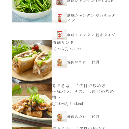
創味シャンタン DELUXE
創味シャンタン やわらかタ
イプ
創味シャンタン 粉末タイプ
道徳サンド
20分
572kcal
焼肉のたれ 二代目
考えるな！二代目で炒めろ！
～豚バラ、ナス、しめじの炒め
物～
15分
546kcal
焼肉のたれ 二代目
考えるな！二代目で炒めろ！