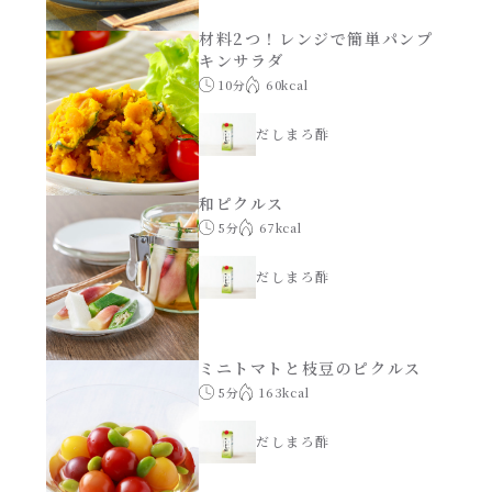
材料2つ！レンジで簡単パンプ
創味のつゆ減塩
キンサラダ
サラダ
10分
60kcal
京の和風だし
スープ
だしまろ酢
白だし
本気中華
和ピクルス
5分
67kcal
カレーだし
肉ピクキノピク
だしまろ酢
そうめんつゆ
鍋
すき焼のたれ
ミニトマトと枝豆のピクルス
グラタン/ドリア
5分
163kcal
焼肉のたれ 初代
だしまろ酢
シャンタン粉末（シャンタンチーズニングを
含む）