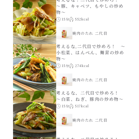
～豚、キャベツ、もやしの炒め
物～
15分
552kcal
焼肉のたれ 二代目
考えるな,二代目で炒めろ！ ～
小松菜、はんぺん、舞茸の炒め
物～
15分
274kcal
焼肉のたれ 二代目
考えるな、二代目で炒めろ！
～白菜、ねぎ、豚肉の炒め物～
15分
517kcal
焼肉のたれ 二代目