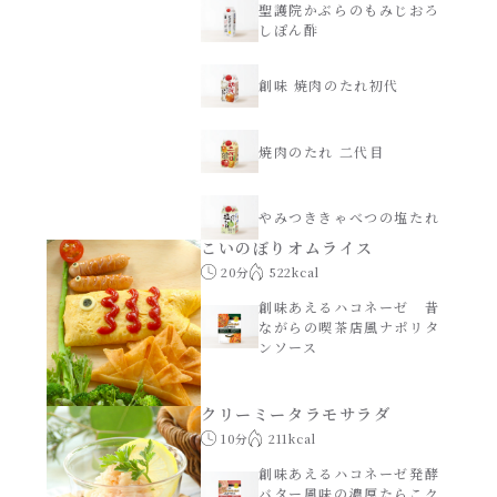
聖護院かぶらのもみじおろ
しぽん酢
創味 焼肉のたれ初代
焼肉のたれ 二代目
やみつききゃべつの塩たれ
こいのぼりオムライス
20分
522kcal
創味あえるハコネーゼ 昔
ながらの喫茶店風ナポリタ
ンソース
クリーミータラモサラダ
10分
211kcal
創味あえるハコネーゼ発酵
バター風味の濃厚たらこク