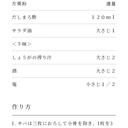
焼肉のたれ 二代目
片栗粉
適量
パウチのまんまシリーズ
だしまろ酢
１２０ｍｌ
やみつききゃべつの塩たれ
だしまろ麺
サラダ油
大さじ１
だしまろ酢
＜下味＞
シャンタン鍋
聖護院かぶらのもみじおろしぽん酢
しょうがの搾り汁
大さじ２
おもてなし
ハコネーゼ 完熟トマト
酒
大さじ２
BBQ/キャンプ
塩
小さじ１／２
ハコネーゼ 海老クリーム
炊飯器
ハコネーゼ ボロネーゼ
作り方
ホットプレート
ハコネーゼ ポルチーニ
サバは三枚におろして小骨を除き、1枚を3