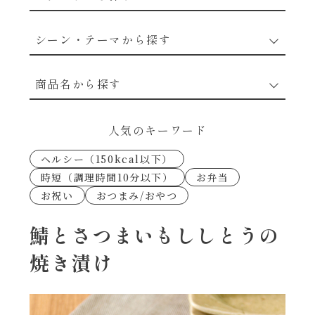
野菜のレシピ
シーン・テーマから探す
魚介のレシピ
なんでもナムル
商品名から探す
お肉のレシピ
下味冷凍
あえるハコネーゼカルボナーラ
人気のキーワード
卵・乳のレシピ
なんでも南蛮
ヘルシー（150kcal以下）
あえるハコネーゼトマトバジル
時短（調理時間10分以下）
お弁当
穀物類のレシピ
お祝い
おつまみ/おやつ
考えるな、二代目で炒めろ！～○○の炒め物
あえるハコネーゼ高菜
～
果実のレシピ
鯖とさつまいもししとうの
あえるハコネーゼミートソース
焼き漬け
朝シャン（ごはん派）
あえるハコネーゼ明太子
朝シャン（パン派）