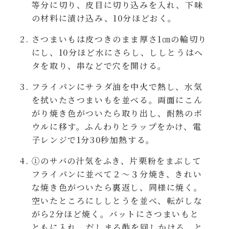
等分に切り、皮目に切り込みを入れ、下味
レンジ調理
ハコネーゼ カルボナーラ
の材料に漬け込み、10分ほどおく。
お子さま
さつまいもは皮つきのまま厚さ1㎝の輪切り
ハコネーゼ イカスミ
にし、10分ほど水にさらし、ししとうはヘ
タを取り、串などで穴を開ける。
節分
ハコネーゼ ボンゴレ
フライパンにサラダ油を中火で熱し、水気
ひなまつり
を拭いたさつまいもを並べる。両面にこん
ハコネーゼ アラビアータ
がり焼き色がついたら取り出し、耐熱のボ
ウルに移す。ふんわりとラップをかけ、電
こどもの日
ハコネーゼ クリーミーボロネーゼ
子レンジで1分30秒加熱する。
ハロウィン
①のサバの汁気をふき、片栗粉をまぶして
フライパンに並べて２～３分焼き、きれい
運動会
な焼き色がついたら裏返し、同様に焼く。
空いたところにししとうを並べ、転がしな
がら2分ほど焼く。バットにさつまいもと
クリスマス
ともに入れ、だしまろ酢を回しかける。と