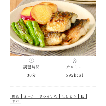
あえるハコネーゼナポリタン
ヘルシー（150kcal以下）
あえるハコネーゼジェノベーゼ
時短（調理時間10分以下）
あえるハコネーゼペペロンチーノ
お弁当
あえるハコネーゼたらこクリーム
お祝い
シャンタンシリーズ
おつまみ/おやつ
調理時間
カロリー
シャンタン粉末
30分
592kcal
主菜
創味のつゆ
副菜
野菜
オール
さつまいも
ししとう
秋
サバ
創味のつゆあまくち
ごはんもの