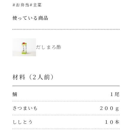
#お弁当
#主菜
創味のつゆ減塩
サラダ
使っている商品
京の和風だし
スープ
白だし
だしまろ酢
本気中華
カレーだし
肉ピクキノピク
材料（2⼈前）
そうめんつゆ
鍋
鯖
１尾
すき焼のたれ
グラタン/ドリア
さつまいも
２００ｇ
焼肉のたれ 初代
ししとう
１０本
シャンタン粉末（シャンタンチーズニングを
含む）