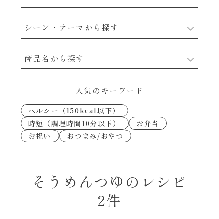
野菜のレシピ
シーン・テーマから探す
魚介のレシピ
なんでもナムル
商品名から探す
お肉のレシピ
下味冷凍
あえるハコネーゼカルボナーラ
人気のキーワード
卵・乳のレシピ
なんでも南蛮
ヘルシー（150kcal以下）
あえるハコネーゼトマトバジル
時短（調理時間10分以下）
お弁当
穀物類のレシピ
お祝い
おつまみ/おやつ
考えるな、二代目で炒めろ！～○○の炒め物
あえるハコネーゼ高菜
～
果実のレシピ
あえるハコネーゼミートソース
そうめんつゆのレシピ
朝シャン（ごはん派）
2件
あえるハコネーゼ明太子
朝シャン（パン派）