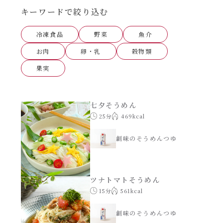
あえるハコネーゼナポリタン
キーワードで絞り込む
ヘルシー（150kcal以下）
冷凍食品
野菜
魚介
あえるハコネーゼジェノベーゼ
時短（調理時間10分以下）
お肉
卵・乳
穀物類
あえるハコネーゼペペロンチーノ
果実
お弁当
あえるハコネーゼたらこクリーム
お祝い
七夕そうめん
25分
469kcal
シャンタンシリーズ
おつまみ/おやつ
創味のそうめんつゆ
シャンタン粉末
主菜
ツナトマトそうめん
創味のつゆ
15分
561kcal
副菜
創味のつゆあまくち
創味のそうめんつゆ
ごはんもの