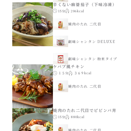
辛くない麻婆茄子（下味冷凍）
15分
206kcal
焼肉のたれ 二代目
創味シャンタン DELUXE
創味シャンタン 粉末タイプ
ケバブ風チキン
１５分
３６９kcal
焼肉のたれ 二代目
焼肉のたれ二代目でピビンバ丼
15分
880kcal
焼肉のたれ 二代目