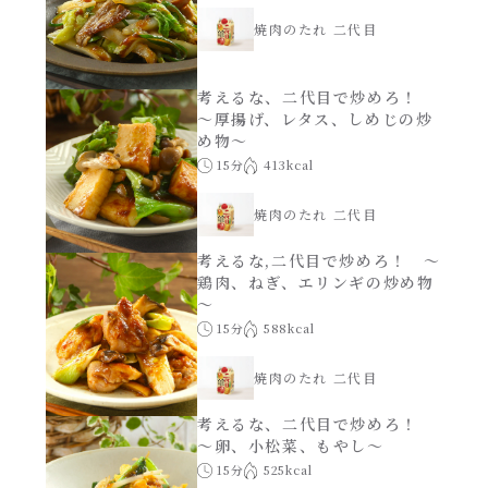
焼肉のたれ 二代目
考えるな、二代目で炒めろ！
～厚揚げ、レタス、しめじの炒
め物～
15分
413kcal
焼肉のたれ 二代目
考えるな,二代目で炒めろ！ ～
鶏肉、ねぎ、エリンギの炒め物
～
15分
588kcal
焼肉のたれ 二代目
考えるな、二代目で炒めろ！
～卵、小松菜、もやし～
15分
525kcal