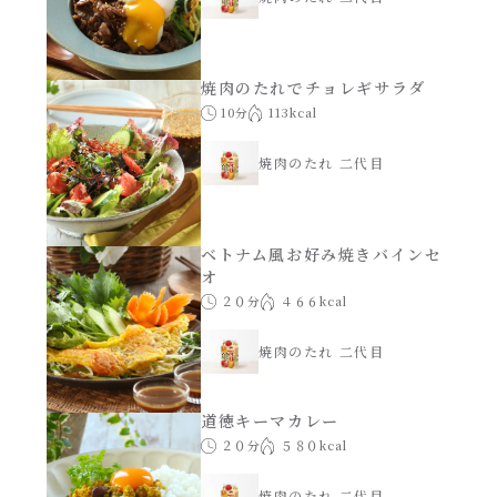
焼肉のたれでチョレギサラダ
10分
113kcal
焼肉のたれ 二代目
ベトナム風お好み焼きバインセ
オ
２０分
４６６kcal
焼肉のたれ 二代目
道徳キーマカレー
２０分
５８０kcal
焼肉のたれ 二代目