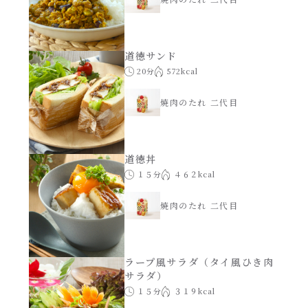
道徳サンド
20分
572kcal
焼肉のたれ 二代目
道徳丼
１５分
４６２kcal
焼肉のたれ 二代目
ラープ風サラダ（タイ風ひき肉
サラダ）
１５分
３１９kcal