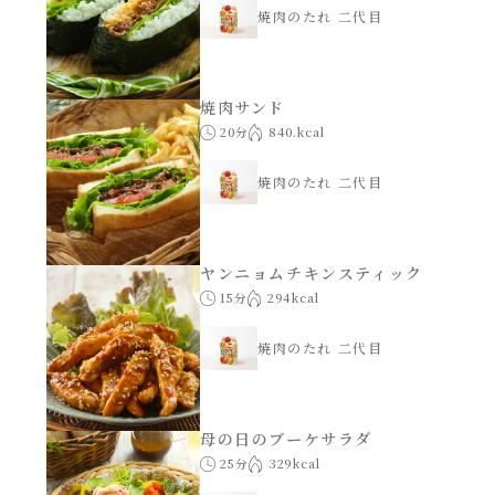
焼肉のたれ 二代目
焼肉サンド
20分
840.kcal
焼肉のたれ 二代目
ヤンニョムチキンスティック
15分
294kcal
焼肉のたれ 二代目
母の日のブーケサラダ
25分
329kcal