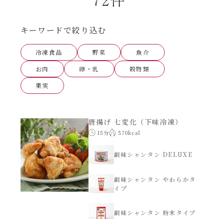
あえるハコネーゼナポリタン
ヘルシー（150kcal以下）
キーワードで絞り込む
あえるハコネーゼジェノベーゼ
時短（調理時間10分以下）
冷凍食品
野菜
魚介
あえるハコネーゼペペロンチーノ
お肉
卵・乳
穀物類
お弁当
果実
あえるハコネーゼたらこクリーム
お祝い
唐揚げ 七変化（下味冷凍）
シャンタンシリーズ
おつまみ/おやつ
15分
570kcal
シャンタン粉末
創味シャンタン DELUXE
主菜
創味シャンタン やわらかタ
創味のつゆ
イプ
副菜
創味のつゆあまくち
創味シャンタン 粉末タイプ
ごはんもの