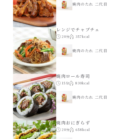
焼肉のたれ 二代目
レンジでチャプチェ
20分
357kcal
焼肉のたれ 二代目
焼肉ロール寿司
15分
830kcal
焼肉のたれ 二代目
焼肉おにぎらず
20分
658kcal