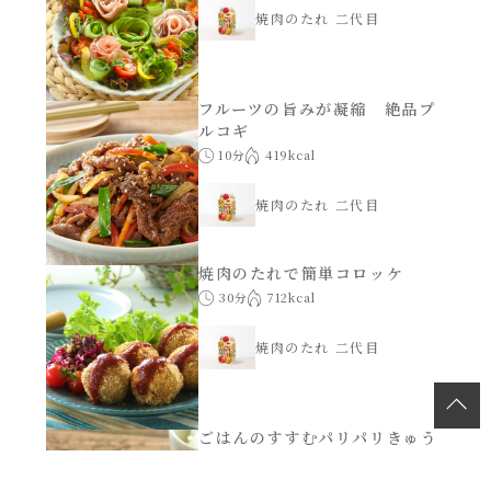
焼肉のたれ 二代目
フルーツの旨みが凝縮 絶品プ
ルコギ
10分
419kcal
焼肉のたれ 二代目
焼肉のたれで簡単コロッケ
30分
712kcal
焼肉のたれ 二代目
ごはんのすすむパリパリきゅう
り
10分
88kcal