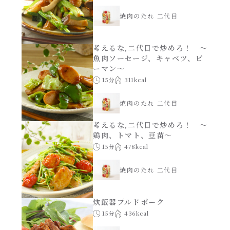
焼肉のたれ 二代目
考えるな,二代目で炒めろ！ ～
魚肉ソーセージ、キャベツ、ピ
ーマン～
15分
311kcal
焼肉のたれ 二代目
考えるな,二代目で炒めろ！ ～
鶏肉、トマト、豆苗～
15分
478kcal
焼肉のたれ 二代目
炊飯器プルドポーク
15分
436kcal