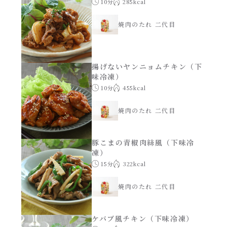
10分
285kcal
焼肉のたれ 二代目
パウチのまんまシリーズ
焼肉のたれ 二代目
やみつききゃべつの塩たれ
だしまろ麺
だしまろ酢
揚げないヤンニョムチキン（下
味冷凍）
シャンタン鍋
10分
455kcal
聖護院かぶらのもみじおろしぽん酢
焼肉のたれ 二代目
おもてなし
ハコネーゼ 完熟トマト
豚こまの青椒肉絲風（下味冷
BBQ/キャンプ
ハコネーゼ 海老クリーム
凍）
15分
322kcal
炊飯器
ハコネーゼ ボロネーゼ
焼肉のたれ 二代目
ホットプレート
ハコネーゼ ポルチーニ
ケバブ風チキン（下味冷凍）