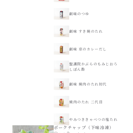
創味のつゆ減塩
創味のつゆ
サラダ
京の和風だし
創味 すき焼のたれ
スープ
白だし
創味 京のカレーだし
本気中華
聖護院かぶらのもみじおろ
カレーだし
しぽん酢
肉ピクキノピク
そうめんつゆ
創味 焼肉のたれ初代
鍋
すき焼のたれ
焼肉のたれ 二代目
グラタン/ドリア
焼肉のたれ 初代
やみつききゃべつの塩たれ
シャンタン粉末（シャンタンチーズニングを
ポークチャップ（下味冷凍）
含む）