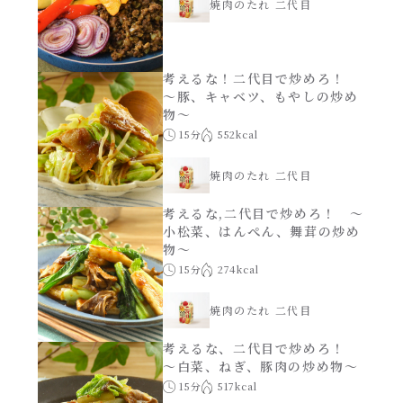
焼肉のたれ 二代目
考えるな！二代目で炒めろ！
～豚、キャベツ、もやしの炒め
物～
15分
552kcal
焼肉のたれ 二代目
考えるな,二代目で炒めろ！ ～
小松菜、はんぺん、舞茸の炒め
物～
15分
274kcal
焼肉のたれ 二代目
考えるな、二代目で炒めろ！
～白菜、ねぎ、豚肉の炒め物～
15分
517kcal