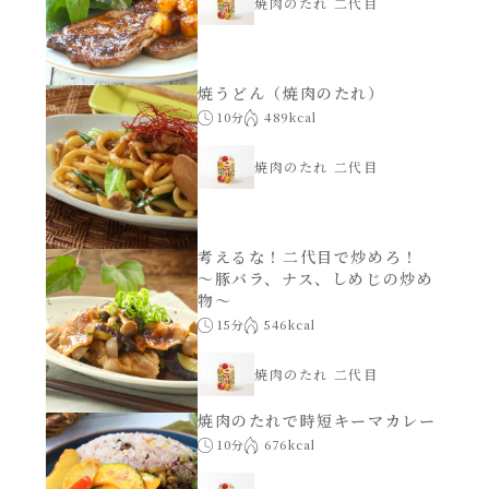
焼肉のたれ 二代目
焼うどん（焼肉のたれ）
10分
489kcal
焼肉のたれ 二代目
考えるな！二代目で炒めろ！
～豚バラ、ナス、しめじの炒め
物～
15分
546kcal
焼肉のたれ 二代目
焼肉のたれで時短キーマカレー
10分
676kcal