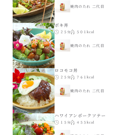
焼肉のたれ 二代目
ポキ丼
２５分
５０１kcal
焼肉のたれ 二代目
ロコモコ丼
２５分
７６１kcal
焼肉のたれ 二代目
ハワイアンポークソテー
１５分
４５５kcal