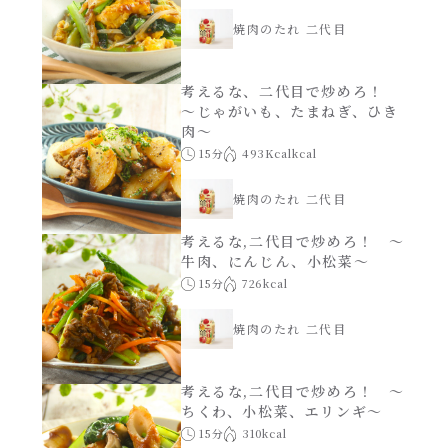
焼肉のたれ 二代目
考えるな、二代目で炒めろ！
～じゃがいも、たまねぎ、ひき
肉～
15分
493Kcalkcal
焼肉のたれ 二代目
考えるな,二代目で炒めろ！ ～
牛肉、にんじん、小松菜～
15分
726kcal
焼肉のたれ 二代目
考えるな,二代目で炒めろ！ ～
ちくわ、小松菜、エリンギ～
15分
310kcal