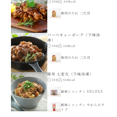
10分
369kcal
レンジ調理
ハコネーゼ カルボナーラ
焼肉のたれ 二代目
お子さま
ハコネーゼ イカスミ
節分
バーベキューポーク（下味冷
ハコネーゼ ボンゴレ
凍）
10分
260kcal
ひなまつり
ハコネーゼ アラビアータ
焼肉のたれ 二代目
こどもの日
ハコネーゼ クリーミーボロネーゼ
豚丼 七変化（下味冷凍）
ハロウィン
15分
514kcal
創味シャンタン DELUXE
運動会
創味シャンタン やわらかタ
イプ
クリスマス