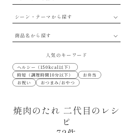
野菜のレシピ
シーン・テーマから探す
魚介のレシピ
なんでもナムル
商品名から探す
お肉のレシピ
下味冷凍
あえるハコネーゼカルボナーラ
人気のキーワード
卵・乳のレシピ
なんでも南蛮
ヘルシー（150kcal以下）
あえるハコネーゼトマトバジル
時短（調理時間10分以下）
お弁当
穀物類のレシピ
お祝い
おつまみ/おやつ
考えるな、二代目で炒めろ！～○○の炒め物
あえるハコネーゼ高菜
～
果実のレシピ
あえるハコネーゼミートソース
焼肉のたれ 二代目のレシ
朝シャン（ごはん派）
ピ
あえるハコネーゼ明太子
朝シャン（パン派）
72件