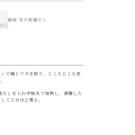
創味 京の和風だし
ーンで種とワタを取り、ところどころ皮
る。
風だしを入れ中強火で加熱し、沸騰した
をして５分ほど煮る。