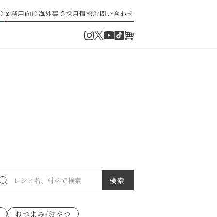
け
業務用向け
海外事業
採用情報
お問い合わせ
Instagram
Twitter
TikTok
オンラインショップ
YouTube
・ぽん酢
パスタソース
ゼ高菜
果実のレシピ
おつまみ/おやつ
派）
ゼナポリタン