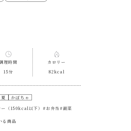
ゼたらこクリーム
代目
もみじおろしぽん酢
（シャンタンチーズニン
ロネーゼ
カスミ
リーミーボロネーゼ
調理時間
カロリー
15分
82kcal
夏
かぼちゃ
ー（150kcal以下）
#お弁当
#副菜
いる商品