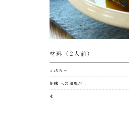
材料（2⼈前）
かぼちゃ
創味 京の和風だし
水