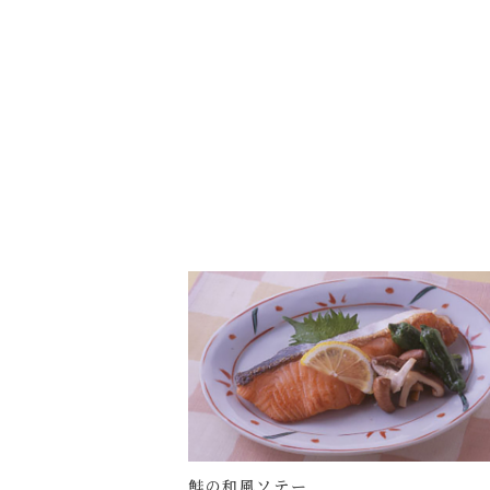
鮭の和風ソテー