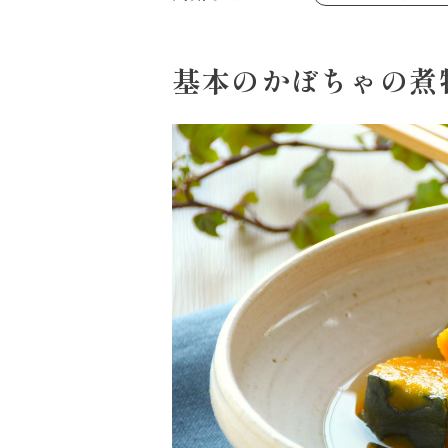
あえるハコネーゼジェノベーゼ
め物～
シャンタンシリーズ
ヘルシー（150kcal以下）
創味のつゆあまくち
お祝い
白だし
副菜
すき焼のたれ
基本のかぼちゃの煮
スープ
やみつききゃべつの塩たれ
鍋
ハコネーゼ 完熟トマト
ハコネーゼ ポルチーニ
ハコネーゼ ボンゴレ
パウチのまんまシリーズ
おもてなし
ホットプレート
節分
ハロウィン
年末年始