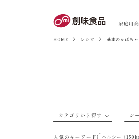
創味食品
家庭用
HOME
レシピ
基本のかぼちゃ
商品情報
新商品情報
カテゴリから探す
シ
なんでもナムル
あえるハコネーゼカルボナーラ
野菜のレシピ
魚介のレシ
人気のキーワード
ヘルシー（150k
考えるな、二代目で炒めろ！～○
あえるハコネーゼミートソース