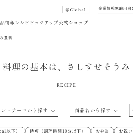
企業情報
家庭用向
Global
商品情報
レシピ
ピックアップ
公式ショップ
の煮物
料理の基本は、
さしすせそうみ
RECIPE
たれ
調味酢
中華調味料
つゆ・だし
ーン・テーマから探す
商品名から探す
ピ
お肉のレシピ
下味冷凍
あえるハコネーゼトマトバジル
卵・乳のレシピ
穀物類のレシピ
なんでも南蛮
あえるハコネー
cal以下）
時短（調理時間10分以下）
お弁当
お祝い
○の炒
朝シャン（ごはん派）
あえるハコネーゼ明太子
朝シャン（パン
あえるハコネー