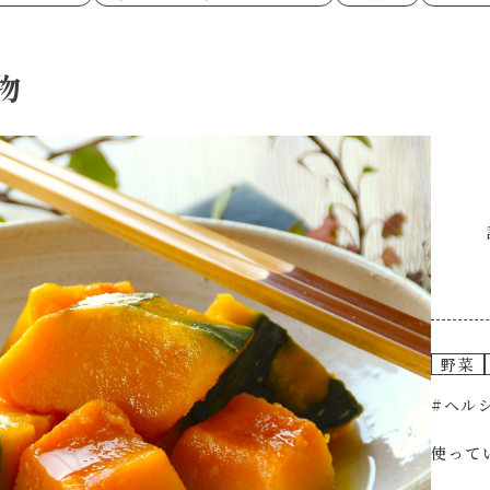
あえるハコネーゼペペロンチーノ
あえるハコネー
シャンタン粉末
創味のつゆ
時短（調理時間10分以下）
お弁当
創味のつゆ減塩
京の和風だし
おつまみ/おやつ
主菜
カレーだし
そうめんつゆ
ごはんもの
サラダ
焼肉のたれ 初代
焼肉のたれ 二
物
本気中華
肉ピクキノピク
だしまろ酢
聖護院かぶらの
グラタン/ドリア
シャンタン粉末
ハコネーゼ 海老クリーム
ハコネーゼ ボ
ハコネーゼ カルボナーラ
ハコネーゼ イ
グを含む）
ハコネーゼ アラビアータ
ハコネーゼ ク
だしまろ麺
シャンタン鍋
BBQ/キャンプ
炊飯器
レンジ調理
お子さま
ひなまつり
こどもの日
運動会
クリスマス
その他
野菜
#ヘルシ
使って