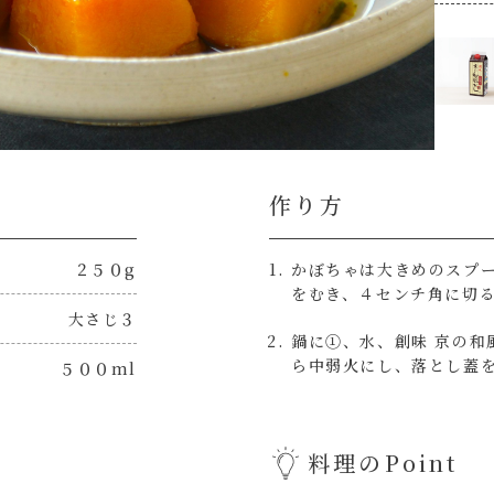
作り方
２５０g
かぼちゃは大きめのスプ
をむき、４センチ角に切
大さじ３
鍋に①、水、創味 京の和
ら中弱火にし、落とし蓋
５００ml
料理のPoint