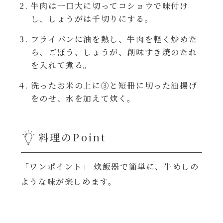
レンジ調理
牛肉は一口大に切ってコショウで味付け
ハコネーゼ カルボナーラ
し、しょうがは千切りにする。
お子さま
フライパンに油を熱し、牛肉を軽く炒めた
ハコネーゼ イカスミ
ら、ごぼう、しょうが、創味すき焼のたれ
節分
を入れて煮る。
ハコネーゼ ボンゴレ
洗ったお米の上に③と短冊に切った油揚げ
ひなまつり
をのせ、水を加えて炊く。
ハコネーゼ アラビアータ
こどもの日
ハコネーゼ クリーミーボロネーゼ
料理のPoint
ハロウィン
「ワンポイント」 炊飯器で簡単に、牛めしの
ような味が楽しめます。
運動会
クリスマス