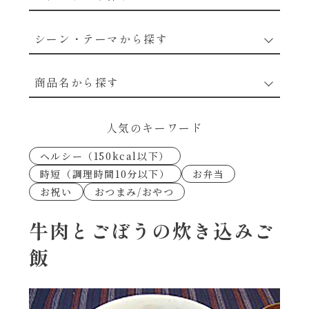
野菜のレシピ
シーン・テーマから探す
魚介のレシピ
なんでもナムル
商品名から探す
お肉のレシピ
下味冷凍
あえるハコネーゼカルボナーラ
人気のキーワード
卵・乳のレシピ
なんでも南蛮
ヘルシー（150kcal以下）
あえるハコネーゼトマトバジル
時短（調理時間10分以下）
お弁当
穀物類のレシピ
お祝い
おつまみ/おやつ
考えるな、二代目で炒めろ！～○○の炒め物
あえるハコネーゼ高菜
～
果実のレシピ
牛肉とごぼうの炊き込みご
あえるハコネーゼミートソース
飯
朝シャン（ごはん派）
あえるハコネーゼ明太子
朝シャン（パン派）