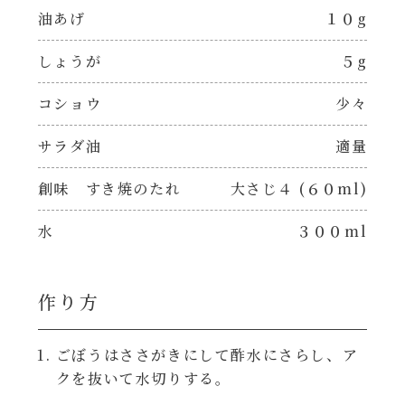
焼肉のたれ 二代目
油あげ
１０g
パウチのまんまシリーズ
やみつききゃべつの塩たれ
しょうが
５g
だしまろ麺
コショウ
少々
だしまろ酢
サラダ油
適量
シャンタン鍋
聖護院かぶらのもみじおろしぽん酢
創味 すき焼のたれ
大さじ４ (６０ml)
おもてなし
ハコネーゼ 完熟トマト
水
３００ml
BBQ/キャンプ
ハコネーゼ 海老クリーム
作り方
炊飯器
ハコネーゼ ボロネーゼ
ごぼうはささがきにして酢水にさらし、ア
ホットプレート
クを抜いて水切りする。
ハコネーゼ ポルチーニ