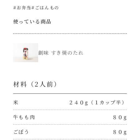
#お弁当
#ごはんもの
創味のつゆ減塩
サラダ
使っている商品
京の和風だし
スープ
白だし
創味 すき焼のたれ
本気中華
カレーだし
肉ピクキノピク
材料（2⼈前）
そうめんつゆ
鍋
米
２４０g（１カップ半）
すき焼のたれ
グラタン/ドリア
牛もも肉
８０g
焼肉のたれ 初代
シャンタン粉末（シャンタンチーズニングを
ごぼう
８０g
含む）