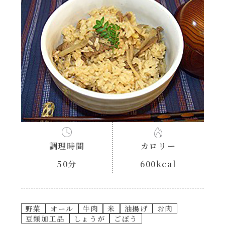
あえるハコネーゼナポリタン
ヘルシー（150kcal以下）
あえるハコネーゼジェノベーゼ
時短（調理時間10分以下）
あえるハコネーゼペペロンチーノ
お弁当
あえるハコネーゼたらこクリーム
お祝い
シャンタンシリーズ
おつまみ/おやつ
調理時間
カロリー
シャンタン粉末
50分
600kcal
主菜
創味のつゆ
副菜
野菜
オール
牛肉
米
油揚げ
お肉
創味のつゆあまくち
豆類加工品
しょうが
ごぼう
ごはんもの