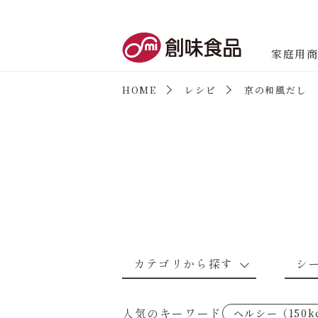
創味食品
家庭用
HOME
レシピ
京の和風だし
商品情報
新商品情報
カテゴリから探す
シ
なんでもナムル
あえるハコネーゼカルボナーラ
野菜のレシピ
魚介のレシ
人気のキーワード
ヘルシー（150k
考えるな、二代目で炒めろ！～○
あえるハコネーゼミートソース