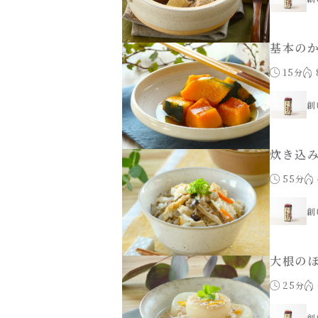
基本の
15分
創
炊き込
55分
創
大根の
25分
創