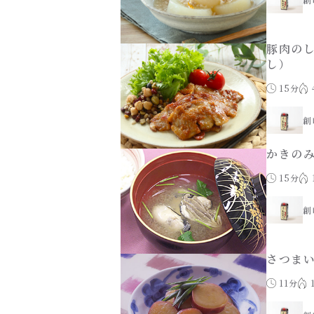
豚肉の
し）
15分
創
かきの
15分
創
さつま
11分