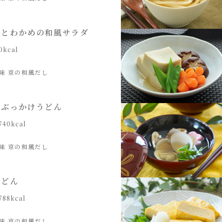
りとわかめの和風サラダ
0kcal
味 京の和風だし
しぶっかけうどん
740kcal
味 京の和風だし
うどん
788kcal
味 京の和風だし