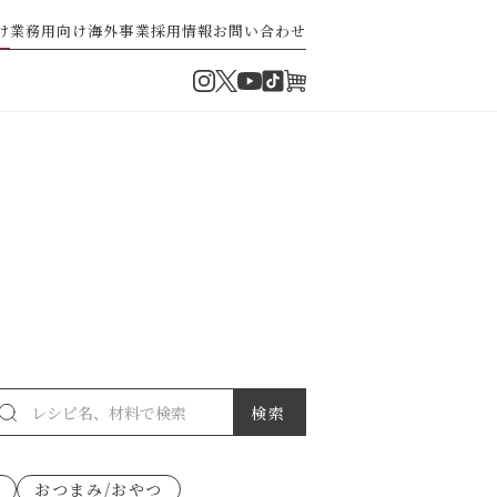
け
業務用向け
海外事業
採用情報
お問い合わせ
Instagram
Twitter
TikTok
オンラインショップ
YouTube
・ぽん酢
パスタソース
ゼ高菜
果実のレシピ
おつまみ/おやつ
派）
ゼナポリタン