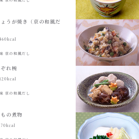
しょうが焼き（京の和風だ
460kcal
味 京の和風だし
みぞれ椀
120kcal
味 京の和風だし
いもの煮物
170kcal