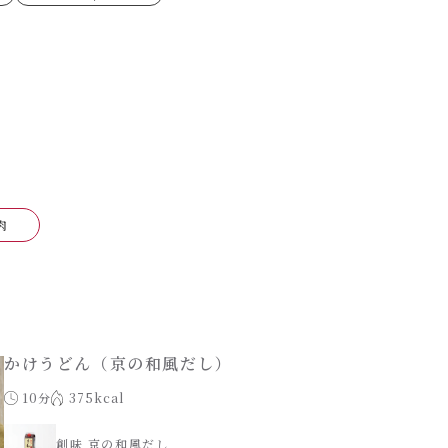
ゼたらこクリーム
代目
もみじおろしぽん酢
（シャンタンチーズニン
ロネーゼ
カスミ
リーミーボロネーゼ
肉
かけうどん（京の和風だし）
10分
375kcal
創味 京の和風だし