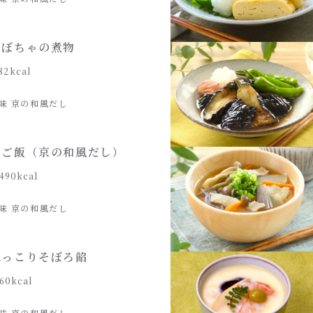
かぼちゃの煮物
82kcal
味 京の和風だし
みご飯（京の和風だし）
490kcal
味 京の和風だし
ほっこりそぼろ餡
60kcal
味 京の和風だし