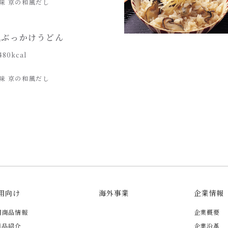
味 京の和風だし
風ぶっかけうどん
480kcal
味 京の和風だし
用向け
海外事業
企業情報
用商品情報
企業概要
商品紹介
企業沿革