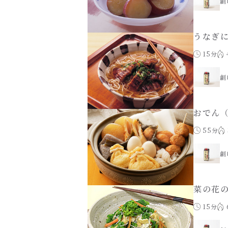
創
うなぎ
15分
創
おでん
55分
創
菜の花
15分