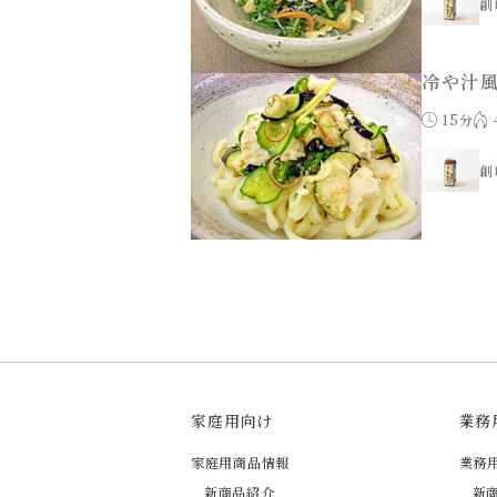
創
冷や汁
15分
創
家庭用向け
業務
家庭用商品情報
業務
新商品紹介
新