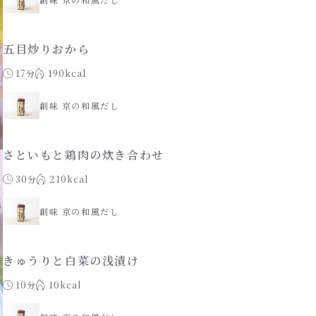
五目炒りおから
17分
190kcal
創味 京の和風だし
さといもと鶏肉の炊き合わせ
30分
210kcal
創味 京の和風だし
きゅうりと白菜の浅漬け
10分
10kcal