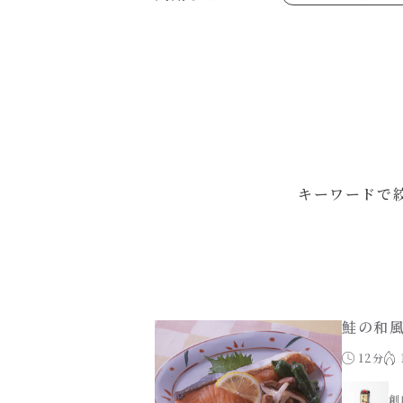
あえるハコネーゼジェノベーゼ
め物～
シャンタンシリーズ
ヘルシー（150kcal以下）
創味のつゆあまくち
お祝い
白だし
副菜
すき焼のたれ
スープ
やみつききゃべつの塩たれ
鍋
ハコネーゼ 完熟トマト
ハコネーゼ ポルチーニ
ハコネーゼ ボンゴレ
パウチのまんまシリーズ
おもてなし
ホットプレート
節分
ハロウィン
年末年始
キーワードで
鮭の和
12分
創