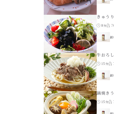
きゅう
8分
7
創
牛おろ
15分
創
鍋焼き
15分
創