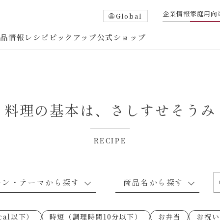
企業情報
家庭用向
Global
商品情報
レシピ
ピックアップ
公式ショップ
料理の基本は、
さしすせそうみ
RECIPE
たれ
調味酢
中華調味料
つゆ・だし
ーン・テーマから探す
商品名から探す
ピ
お肉のレシピ
下味冷凍
あえるハコネーゼトマトバジル
卵・乳のレシピ
穀物類のレシピ
なんでも南蛮
あえるハコネー
cal以下）
時短（調理時間10分以下）
お弁当
お祝い
○の炒
朝シャン（ごはん派）
あえるハコネーゼ明太子
朝シャン（パン
あえるハコネー