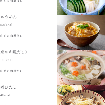
味 京の和風だし
にゅうめん
450kcal
味 京の和風だし
（京の和風だし）
330kcal
味 京の和風だし
の煮びたし
60kcal