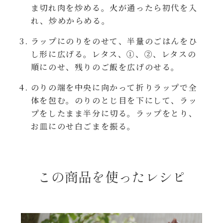
レンジ調理
ま切れ肉を炒める。火が通ったら初代を入
ハコネーゼ カルボナーラ
れ、炒めからめる。
お子さま
ラップにのりをのせて、半量のごはんをひ
ハコネーゼ イカスミ
し形に広げる。レタス、①、②、レタスの
節分
順にのせ、残りのご飯を広げのせる。
ハコネーゼ ボンゴレ
のりの端を中央に向かって折りラップで全
ひなまつり
体を包む。のりのとじ目を下にして、ラッ
ハコネーゼ アラビアータ
プをしたまま半分に切る。ラップをとり、
こどもの日
お皿にのせ白ごまを振る。
ハコネーゼ クリーミーボロネーゼ
ハロウィン
この商品を使ったレシピ
運動会
クリスマス