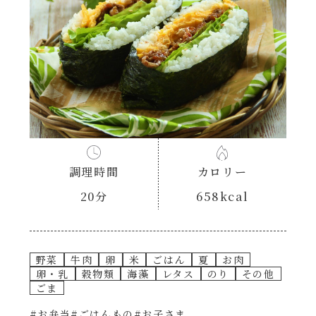
あえるハコネーゼナポリタン
ヘルシー（150kcal以下）
あえるハコネーゼジェノベーゼ
時短（調理時間10分以下）
あえるハコネーゼペペロンチーノ
お弁当
あえるハコネーゼたらこクリーム
お祝い
調理時間
カロリー
シャンタンシリーズ
おつまみ/おやつ
20分
658kcal
シャンタン粉末
主菜
野菜
牛肉
卵
米
ごはん
夏
お肉
創味のつゆ
副菜
卵・乳
穀物類
海藻
レタス
のり
その他
ごま
創味のつゆあまくち
#お弁当
#ごはんもの
#お子さま
ごはんもの