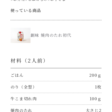
創味のつゆ減塩
使っている商品
サラダ
京の和風だし
スープ
創味 焼肉のたれ初代
白だし
本気中華
カレーだし
肉ピクキノピク
材料（2⼈前）
そうめんつゆ
鍋
ごはん
200ｇ
すき焼のたれ
のり（全型）
1枚
グラタン/ドリア
牛こま切れ肉
100ｇ
焼肉のたれ 初代
シャンタン粉末（シャンタンチーズニングを
含む）
焼肉のたれ
大さじ2