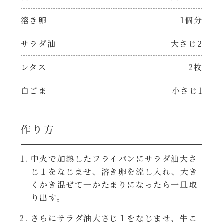
焼肉のたれ 二代目
溶き卵
1個分
パウチのまんまシリーズ
やみつききゃべつの塩たれ
サラダ油
大さじ2
だしまろ麺
だしまろ酢
レタス
2枚
シャンタン鍋
白ごま
小さじ1
聖護院かぶらのもみじおろしぽん酢
おもてなし
ハコネーゼ 完熟トマト
作り方
BBQ/キャンプ
ハコネーゼ 海老クリーム
中火で加熱したフライパンにサラダ油大さ
炊飯器
じ１をなじませ、溶き卵を流し入れ、大き
ハコネーゼ ボロネーゼ
くかき混ぜて一かたまりになったら一旦取
り出す。
ホットプレート
ハコネーゼ ポルチーニ
さらにサラダ油大さじ１をなじませ、牛こ