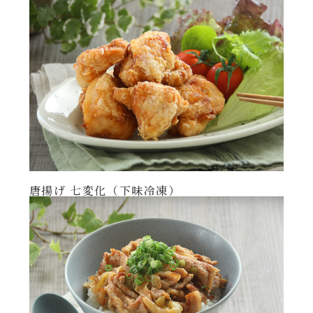
年末年始
その他
唐揚げ 七変化（下味冷凍）