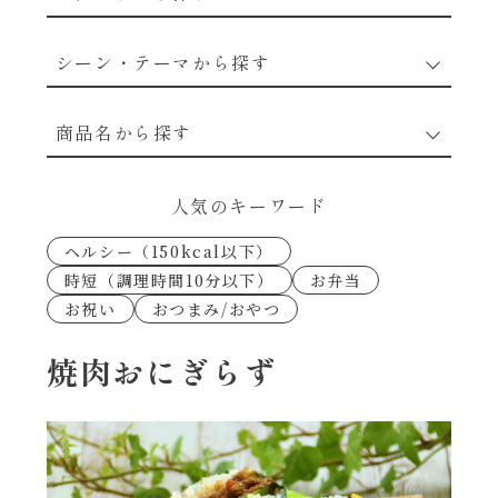
野菜のレシピ
シーン・テーマから探す
魚介のレシピ
なんでもナムル
商品名から探す
お肉のレシピ
下味冷凍
あえるハコネーゼカルボナーラ
人気のキーワード
卵・乳のレシピ
なんでも南蛮
ヘルシー（150kcal以下）
あえるハコネーゼトマトバジル
時短（調理時間10分以下）
お弁当
穀物類のレシピ
お祝い
おつまみ/おやつ
考えるな、二代目で炒めろ！～○○の炒め物
あえるハコネーゼ高菜
～
果実のレシピ
焼肉おにぎらず
あえるハコネーゼミートソース
朝シャン（ごはん派）
あえるハコネーゼ明太子
朝シャン（パン派）