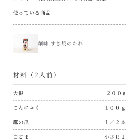
使っている商品
創味のつゆ減塩
サラダ
京の和風だし
スープ
創味 すき焼のたれ
白だし
本気中華
カレーだし
肉ピクキノピク
材料（2⼈前）
そうめんつゆ
鍋
大根
２００g
すき焼のたれ
こんにゃく
１００ｇ
グラタン/ドリア
鷹の爪
１／２本
焼肉のたれ 初代
シャンタン粉末（シャンタンチーズニングを
含む）
白ごま
小さじ１