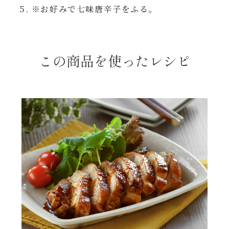
レンジ調理
※お好みで七味唐辛子をふる。
ハコネーゼ カルボナーラ
お子さま
ハコネーゼ イカスミ
この商品を使ったレシピ
節分
ハコネーゼ ボンゴレ
ひなまつり
ハコネーゼ アラビアータ
こどもの日
ハコネーゼ クリーミーボロネーゼ
ハロウィン
運動会
クリスマス