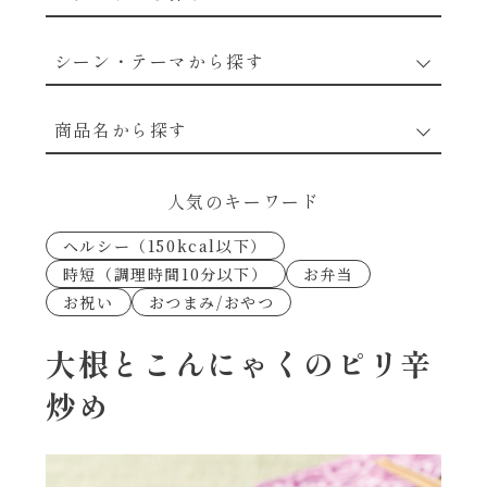
野菜のレシピ
シーン・テーマから探す
魚介のレシピ
なんでもナムル
商品名から探す
お肉のレシピ
下味冷凍
あえるハコネーゼカルボナーラ
人気のキーワード
卵・乳のレシピ
なんでも南蛮
ヘルシー（150kcal以下）
あえるハコネーゼトマトバジル
時短（調理時間10分以下）
お弁当
穀物類のレシピ
お祝い
おつまみ/おやつ
考えるな、二代目で炒めろ！～○○の炒め物
あえるハコネーゼ高菜
～
果実のレシピ
大根とこんにゃくのピリ辛
あえるハコネーゼミートソース
炒め
朝シャン（ごはん派）
あえるハコネーゼ明太子
朝シャン（パン派）