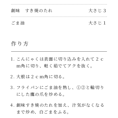
焼肉のたれ 二代目
創味 すき焼のたれ
大さじ３
パウチのまんまシリーズ
やみつききゃべつの塩たれ
ごま油
大さじ１
だしまろ麺
だしまろ酢
作り方
シャンタン鍋
聖護院かぶらのもみじおろしぽん酢
こんにゃくは表面に切り込みを入れて２ｃ
おもてなし
ハコネーゼ 完熟トマト
ｍ角に切り、軽く茹でてアクを抜く。
BBQ/キャンプ
大根は２ｃｍ角に切る。
ハコネーゼ 海老クリーム
フライパンにごま油を熱し、①②と輪切り
炊飯器
にした鷹の爪を炒める。
ハコネーゼ ボロネーゼ
創味すき焼のたれを加え、汁気がなくなる
ホットプレート
ハコネーゼ ポルチーニ
まで炒め、白ごまをふる。