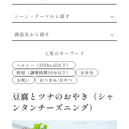
野菜のレシピ
シーン・テーマから探す
魚介のレシピ
なんでもナムル
商品名から探す
お肉のレシピ
下味冷凍
あえるハコネーゼカルボナーラ
人気のキーワード
卵・乳のレシピ
なんでも南蛮
ヘルシー（150kcal以下）
あえるハコネーゼトマトバジル
時短（調理時間10分以下）
お弁当
穀物類のレシピ
お祝い
おつまみ/おやつ
考えるな、二代目で炒めろ！～○○の炒め物
あえるハコネーゼ高菜
～
果実のレシピ
豆腐とツナのおやき（シャ
あえるハコネーゼミートソース
ンタンチーズニング）
朝シャン（ごはん派）
あえるハコネーゼ明太子
朝シャン（パン派）