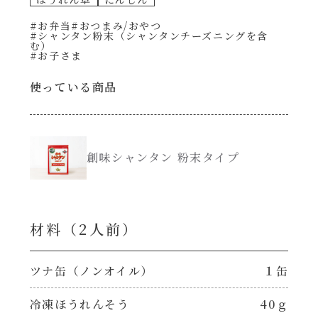
#お弁当
#おつまみ/おやつ
創味のつゆ減塩
#シャンタン粉末（シャンタンチーズニングを含
サラダ
む）
#お子さま
京の和風だし
スープ
使っている商品
白だし
本気中華
カレーだし
創味シャンタン 粉末タイプ
肉ピクキノピク
そうめんつゆ
鍋
材料（2⼈前）
すき焼のたれ
グラタン/ドリア
ツナ缶（ノンオイル）
１缶
焼肉のたれ 初代
シャンタン粉末（シャンタンチーズニングを
冷凍ほうれんそう
40ｇ
含む）