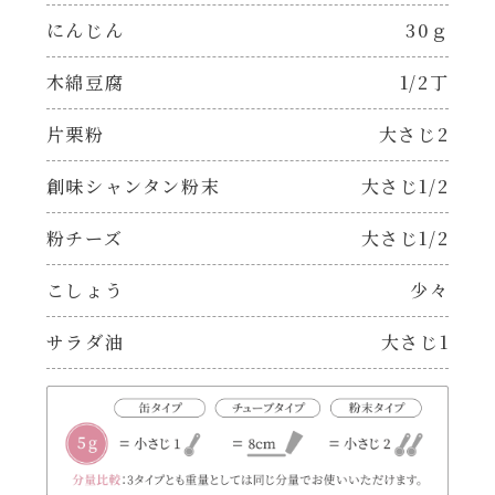
焼肉のたれ 二代目
にんじん
30ｇ
パウチのまんまシリーズ
やみつききゃべつの塩たれ
木綿豆腐
1/2丁
だしまろ麺
片栗粉
大さじ2
だしまろ酢
シャンタン鍋
創味シャンタン粉末
大さじ1/2
聖護院かぶらのもみじおろしぽん酢
粉チーズ
大さじ1/2
おもてなし
ハコネーゼ 完熟トマト
こしょう
少々
BBQ/キャンプ
ハコネーゼ 海老クリーム
サラダ油
大さじ1
炊飯器
ハコネーゼ ボロネーゼ
ホットプレート
ハコネーゼ ポルチーニ