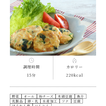
あえるハコネーゼナポリタン
ヘルシー（150kcal以下）
あえるハコネーゼジェノベーゼ
時短（調理時間10分以下）
あえるハコネーゼペペロンチーノ
お弁当
あえるハコネーゼたらこクリーム
お祝い
シャンタンシリーズ
おつまみ/おやつ
調理時間
カロリー
シャンタン粉末
15分
220kcal
主菜
創味のつゆ
副菜
野菜
オール
粉チーズ
木綿豆腐
魚介
乳製品
卵・乳
水産加工
ツナ
豆腐
創味のつゆあまくち
ごはんもの
ほうれん草
にんじん