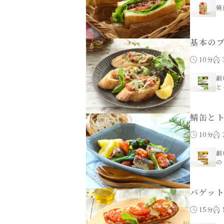
焼
基本の
10分
創
と
鯖缶と
10分
創
の
バゲッ
15分