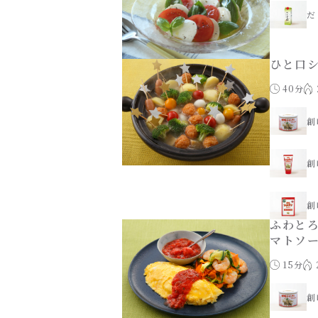
だ
ひと口
40分
創
創
創
ふわとろ
マトソ
15分
創