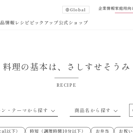
企業情報
家庭用向
Global
商品情報
レシピ
ピックアップ
公式ショップ
料理の基本は、
さしすせそうみ
RECIPE
たれ
調味酢
中華調味料
つゆ・だし
ーン・テーマから探す
商品名から探す
ピ
お肉のレシピ
下味冷凍
あえるハコネーゼトマトバジル
卵・乳のレシピ
穀物類のレシピ
なんでも南蛮
あえるハコネー
cal以下）
時短（調理時間10分以下）
お弁当
お祝い
○の炒
朝シャン（ごはん派）
あえるハコネーゼ明太子
朝シャン（パン
あえるハコネー