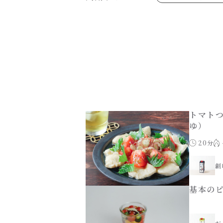
あえるハコネーゼジェノベーゼ
め物～
シャンタンシリーズ
ヘルシー（150kcal以下）
創味のつゆあまくち
お祝い
白だし
副菜
すき焼のたれ
スープ
やみつききゃべつの塩たれ
鍋
ハコネーゼ 完熟トマト
ハコネーゼ ポルチーニ
ハコネーゼ ボンゴレ
パウチのまんまシリーズ
おもてなし
ホットプレート
節分
ハロウィン
年末年始
トマト
ゆ）
20分
創
基本の