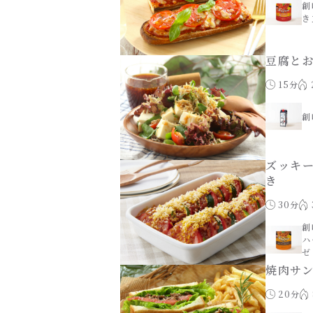
創
き
豆腐と
15分
創
ズッキ
き
30分
創
ハ
ゼ
焼肉サ
20分