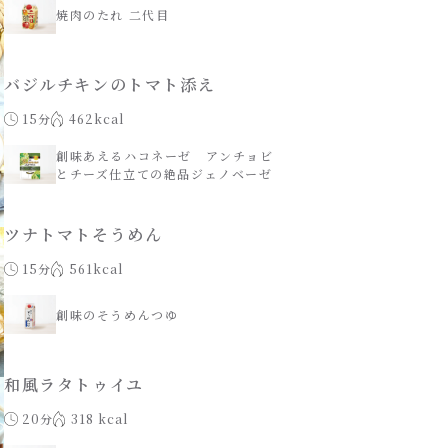
焼肉のたれ 二代目
バジルチキンのトマト添え
15分
462kcal
創味あえるハコネーゼ アンチョビ
とチーズ仕立ての絶品ジェノベーゼ
ツナトマトそうめん
15分
561kcal
創味のそうめんつゆ
和風ラタトゥイユ
20分
318 kcal