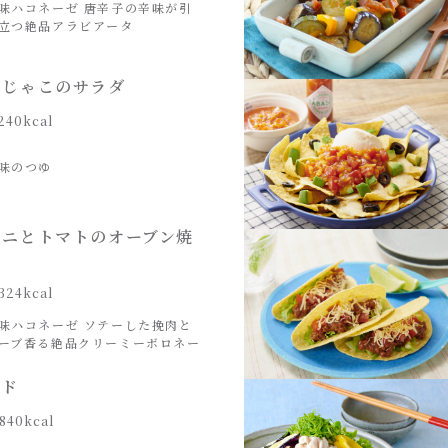
味ハコネーゼ 唐辛子の辛味が引
立つ絶品アラビアータ
おじゃこのサラダ
240kcal
味のつゆ
ーニとトマトのオーブン焼
324kcal
味ハコネーゼ ソテーした挽肉と
ーブ香る絶品クリーミーボロネー
ンド
840kcal