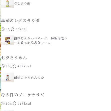
だしまろ酢
高菜のレタスサラダ
5分
77kcal
創味あえるハコネーゼ 特製海老ラ
ー油香る絶品高菜ソース
七夕そうめん
25分
469kcal
創味のそうめんつゆ
母の日のブーケサラダ
25分
329kcal