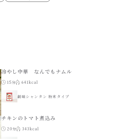
ゼたらこクリーム
代目
もみじおろしぽん酢
（シャンタンチーズニン
ロネーゼ
カスミ
リーミーボロネーゼ
冷やし中華 なんでもナムル
15分
641kcal
創味シャンタン 粉末タイプ
チキンのトマト煮込み
20分
343kcal