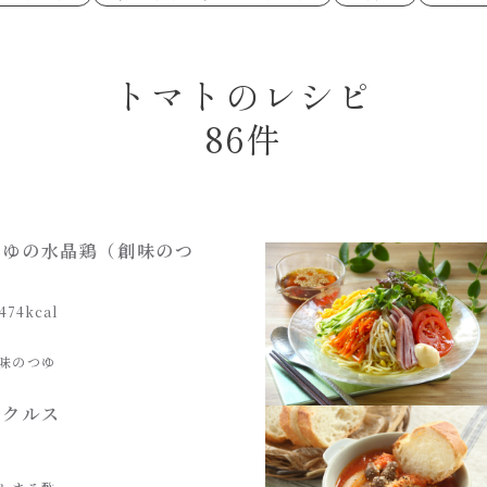
あえるハコネーゼペペロンチーノ
あえるハコネー
シャンタン粉末
創味のつゆ
時短（調理時間10分以下）
お弁当
創味のつゆ減塩
京の和風だし
おつまみ/おやつ
主菜
カレーだし
そうめんつゆ
ごはんもの
サラダ
焼肉のたれ 初代
焼肉のたれ 二
本気中華
トマトのレシピ
肉ピクキノピク
だしまろ酢
聖護院かぶらの
グラタン/ドリア
シャンタン粉末
ハコネーゼ 海老クリーム
ハコネーゼ ボ
ハコネーゼ カルボナーラ
ハコネーゼ イ
グを含む）
86件
ハコネーゼ アラビアータ
ハコネーゼ ク
だしまろ麺
シャンタン鍋
BBQ/キャンプ
炊飯器
レンジ調理
お子さま
ひなまつり
こどもの日
運動会
クリスマス
その他
つゆの水晶鶏（創味のつ
474kcal
味のつゆ
ピクルス