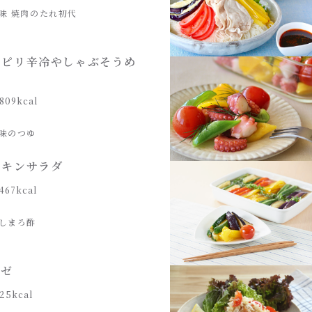
味 焼肉のたれ初代
けピリ辛冷やしゃぶそうめ
809kcal
味のつゆ
チキンサラダ
467kcal
しまろ酢
ーゼ
25kcal