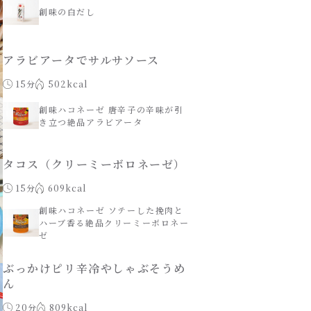
創味の白だし
アラビアータでサルサソース
15分
502kcal
創味ハコネーゼ 唐辛子の辛味が引
き立つ絶品アラビアータ
タコス（クリーミーボロネーゼ）
15分
609kcal
創味ハコネーゼ ソテーした挽肉と
ハーブ香る絶品クリーミーボロネー
ゼ
ぶっかけピリ辛冷やしゃぶそうめ
ん
20分
809kcal