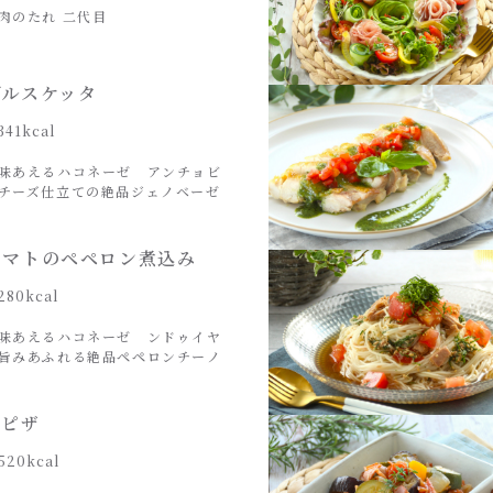
肉のたれ 二代目
ブルスケッタ
341kcal
味あえるハコネーゼ アンチョビ
チーズ仕立ての絶品ジェノベーゼ
トマトのペペロン煮込み
280kcal
味あえるハコネーゼ ンドゥイヤ
旨みあふれる絶品ペペロンチーノ
トピザ
520kcal