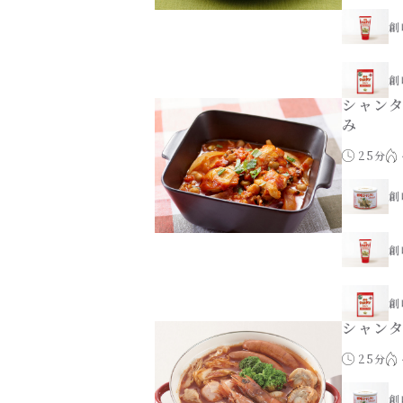
創
創
シャン
み
25分
創
創
創
シャン
25分
創