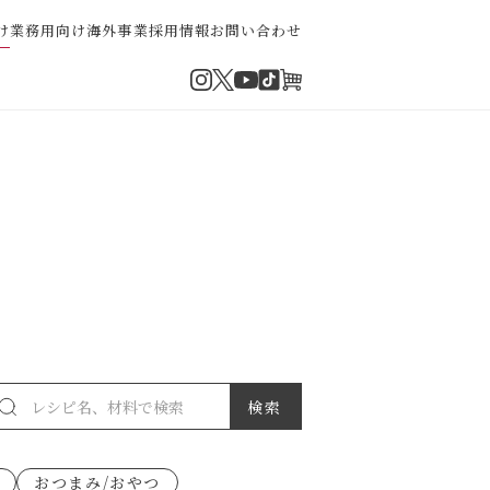
け
業務用向け
海外事業
採用情報
お問い合わせ
Instagram
Twitter
TikTok
オンラインショップ
YouTube
・ぽん酢
パスタソース
ゼ高菜
果実のレシピ
おつまみ/おやつ
派）
ゼナポリタン