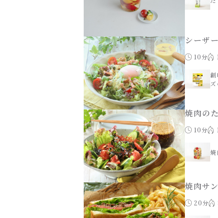
だ
シーザ
10分
創
ズ
焼肉の
10分
焼
焼肉サ
20分