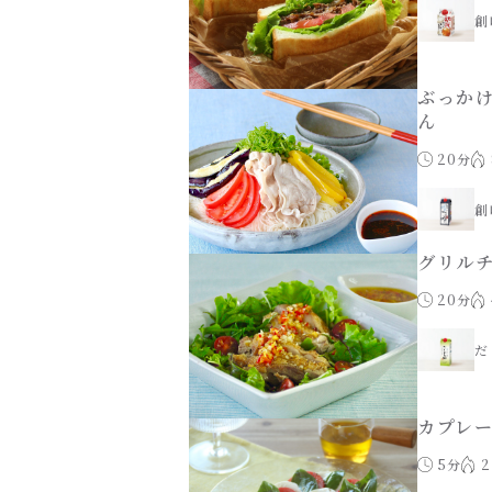
創
ぶっか
ん
20分
創
グリル
20分
だ
カプレ
5分
2