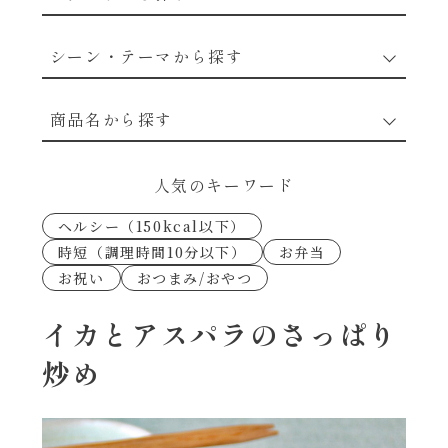
野菜のレシピ
シーン・テーマから探す
魚介のレシピ
なんでもナムル
商品名から探す
お肉のレシピ
下味冷凍
あえるハコネーゼカルボナーラ
人気のキーワード
卵・乳のレシピ
なんでも南蛮
ヘルシー（150kcal以下）
あえるハコネーゼトマトバジル
時短（調理時間10分以下）
お弁当
穀物類のレシピ
お祝い
おつまみ/おやつ
考えるな、二代目で炒めろ！～○○の炒め物
あえるハコネーゼ高菜
～
果実のレシピ
イカとアスパラのさっぱり
あえるハコネーゼミートソース
炒め
朝シャン（ごはん派）
あえるハコネーゼ明太子
朝シャン（パン派）