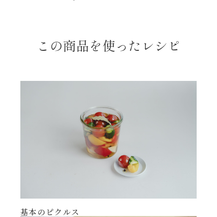
レンジ調理
ハコネーゼ カルボナーラ
お子さま
この商品を使ったレシピ
ハコネーゼ イカスミ
節分
ハコネーゼ ボンゴレ
ひなまつり
ハコネーゼ アラビアータ
こどもの日
ハコネーゼ クリーミーボロネーゼ
ハロウィン
運動会
クリスマス
基本のピクルス