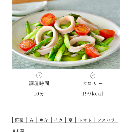
あえるハコネーゼナポリタン
ヘルシー（150kcal以下）
あえるハコネーゼジェノベーゼ
時短（調理時間10分以下）
あえるハコネーゼペペロンチーノ
お弁当
あえるハコネーゼたらこクリーム
お祝い
シャンタンシリーズ
おつまみ/おやつ
調理時間
カロリー
シャンタン粉末
10分
199kcal
主菜
創味のつゆ
副菜
野菜
春
魚介
イカ
夏
トマト
アスパラ
創味のつゆあまくち
#主菜
ごはんもの