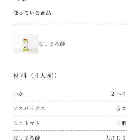
使っている商品
創味のつゆ減塩
サラダ
京の和風だし
スープ
だしまろ酢
白だし
本気中華
カレーだし
肉ピクキノピク
材料（4⼈前）
そうめんつゆ
鍋
いか
２ハイ
すき焼のたれ
アスパラガス
５本
グラタン/ドリア
ミニトマト
４個
焼肉のたれ 初代
シャンタン粉末（シャンタンチーズニングを
含む）
だしまろ酢
大さじ３