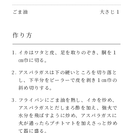
焼肉のたれ 二代目
ごま油
大さじ１
パウチのまんまシリーズ
やみつききゃべつの塩たれ
だしまろ麺
作り方
だしまろ酢
シャンタン鍋
イカはワタと皮、足を取りのぞき、胴を１
聖護院かぶらのもみじおろしぽん酢
㎝巾に切る。
おもてなし
ハコネーゼ 完熟トマト
アスパラガスは下の硬いところを切り落と
し、下半分をピーラーで皮を剥き１㎝巾の
BBQ/キャンプ
斜め切りする。
ハコネーゼ 海老クリーム
フライパンにごま油を熱し、イカを炒め、
炊飯器
ハコネーゼ ボロネーゼ
アスパラガスとだしまろ酢を加え、強火で
水分を飛ばすように炒め、アスパラガスに
ホットプレート
火が通ったらプチトマトを加えさっと炒め
ハコネーゼ ポルチーニ
て器に盛る。