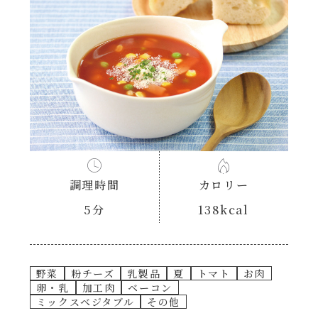
あえるハコネーゼナポリタン
ヘルシー（150kcal以下）
あえるハコネーゼジェノベーゼ
時短（調理時間10分以下）
あえるハコネーゼペペロンチーノ
お弁当
あえるハコネーゼたらこクリーム
お祝い
シャンタンシリーズ
調理時間
カロリー
おつまみ/おやつ
5分
138kcal
シャンタン粉末
主菜
創味のつゆ
野菜
粉チーズ
乳製品
夏
トマト
お肉
副菜
卵・乳
加工肉
ベーコン
ミックスベジタブル
その他
創味のつゆあまくち
ごはんもの