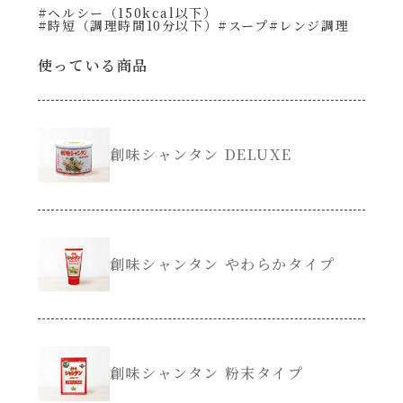
#ヘルシー（150kcal以下）
#時短（調理時間10分以下）
#スープ
#レンジ調理
創味のつゆ減塩
サラダ
使っている商品
京の和風だし
スープ
白だし
創味シャンタン DELUXE
本気中華
カレーだし
肉ピクキノピク
そうめんつゆ
創味シャンタン やわらかタイプ
鍋
すき焼のたれ
グラタン/ドリア
焼肉のたれ 初代
シャンタン粉末（シャンタンチーズニングを
創味シャンタン 粉末タイプ
含む）