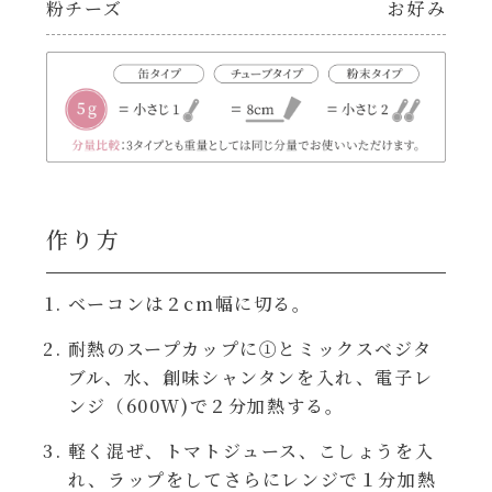
粉チーズ
お好み
レンジ調理
ハコネーゼ カルボナーラ
お子さま
ハコネーゼ イカスミ
節分
ハコネーゼ ボンゴレ
ひなまつり
ハコネーゼ アラビアータ
作り方
こどもの日
ハコネーゼ クリーミーボロネーゼ
ベーコンは２cm幅に切る。
ハロウィン
耐熱のスープカップに①とミックスベジタ
ブル、水、創味シャンタンを入れ、電子レ
運動会
ンジ（600W)で２分加熱する。
軽く混ぜ、トマトジュース、こしょうを入
クリスマス
れ、ラップをしてさらにレンジで１分加熱