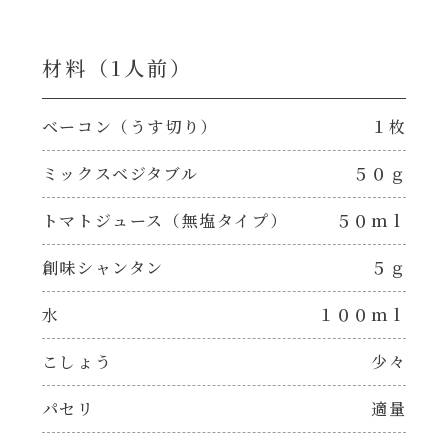
焼肉のたれ 二代目
パウチのまんまシリーズ
材料（1⼈前）
やみつききゃべつの塩たれ
だしまろ麺
だしまろ酢
ベーコン（うす切り）
１枚
シャンタン鍋
ミックスベジタブル
５０ｇ
聖護院かぶらのもみじおろしぽん酢
トマトジュース（無塩タイプ）
５０ｍｌ
おもてなし
ハコネーゼ 完熟トマト
創味シャンタン
５ｇ
BBQ/キャンプ
ハコネーゼ 海老クリーム
水
１００ｍｌ
炊飯器
ハコネーゼ ボロネーゼ
こしょう
少々
ホットプレート
パセリ
適量
ハコネーゼ ポルチーニ