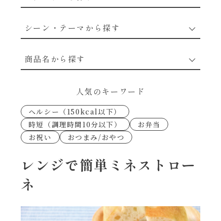
野菜のレシピ
シーン・テーマから探す
魚介のレシピ
なんでもナムル
商品名から探す
お肉のレシピ
下味冷凍
あえるハコネーゼカルボナーラ
人気のキーワード
卵・乳のレシピ
なんでも南蛮
ヘルシー（150kcal以下）
あえるハコネーゼトマトバジル
時短（調理時間10分以下）
お弁当
穀物類のレシピ
お祝い
おつまみ/おやつ
考えるな、二代目で炒めろ！～○○の炒め物
あえるハコネーゼ高菜
～
果実のレシピ
レンジで簡単ミネストロー
あえるハコネーゼミートソース
ネ
朝シャン（ごはん派）
あえるハコネーゼ明太子
朝シャン（パン派）