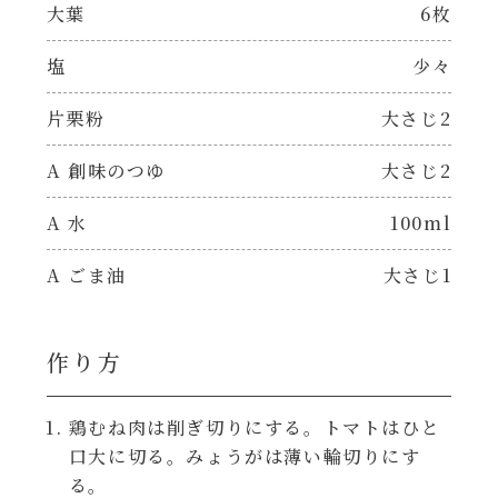
焼肉のたれ 二代目
大葉
6枚
パウチのまんまシリーズ
塩
少々
やみつききゃべつの塩たれ
だしまろ麺
片栗粉
大さじ2
だしまろ酢
A 創味のつゆ
大さじ2
シャンタン鍋
聖護院かぶらのもみじおろしぽん酢
A 水
100ml
おもてなし
ハコネーゼ 完熟トマト
A ごま油
大さじ1
BBQ/キャンプ
ハコネーゼ 海老クリーム
作り方
炊飯器
ハコネーゼ ボロネーゼ
鶏むね肉は削ぎ切りにする。トマトはひと
ホットプレート
口大に切る。みょうがは薄い輪切りにす
ハコネーゼ ポルチーニ
る。