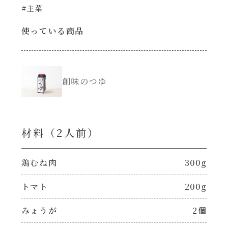
#主菜
創味のつゆ減塩
サラダ
使っている商品
京の和風だし
スープ
白だし
創味のつゆ
本気中華
カレーだし
肉ピクキノピク
材料（2⼈前）
そうめんつゆ
鍋
鶏むね肉
300g
すき焼のたれ
グラタン/ドリア
トマト
200g
焼肉のたれ 初代
みょうが
2個
シャンタン粉末（シャンタンチーズニングを
含む）