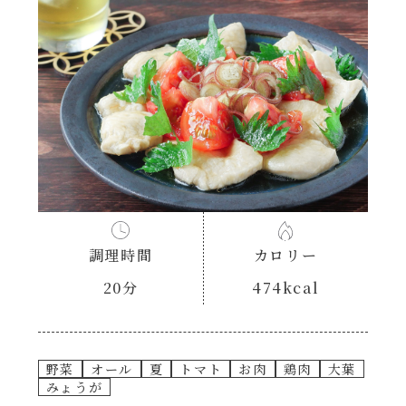
あえるハコネーゼナポリタン
ヘルシー（150kcal以下）
あえるハコネーゼジェノベーゼ
時短（調理時間10分以下）
あえるハコネーゼペペロンチーノ
お弁当
あえるハコネーゼたらこクリーム
お祝い
シャンタンシリーズ
おつまみ/おやつ
調理時間
カロリー
シャンタン粉末
20分
474kcal
主菜
創味のつゆ
副菜
野菜
オール
夏
トマト
お肉
鶏肉
大葉
みょうが
創味のつゆあまくち
ごはんもの