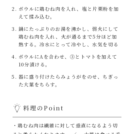
レンジ調理
ボウルに鶏むね肉を入れ、塩と片栗粉を加
ハコネーゼ カルボナーラ
えて揉み込む。
お子さま
ハコネーゼ イカスミ
鍋にたっぷりのお湯を沸かし、弱火にして
鶏むね肉を入れ、火が通るまで5分ほど加
節分
熱する。冷水にとって冷やし、水気を切る
ハコネーゼ ボンゴレ
ひなまつり
ボウルにAを合わせ、③とトマトを加えて
ハコネーゼ アラビアータ
10分漬ける。
こどもの日
器に盛り付けたらみょうがをのせ、ちぎっ
ハコネーゼ クリーミーボロネーゼ
た大葉をちらす。
ハロウィン
料理のPoint
運動会
・鶏むね肉は繊維に対して垂直になるよう切
クリスマス