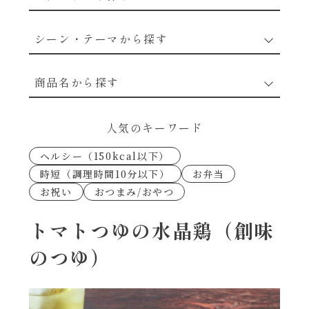
野菜のレシピ
シーン・テーマから探す
魚介のレシピ
なんでもナムル
商品名から探す
お肉のレシピ
下味冷凍
あえるハコネーゼカルボナーラ
人気のキーワード
卵・乳のレシピ
なんでも南蛮
ヘルシー（150kcal以下）
あえるハコネーゼトマトバジル
時短（調理時間10分以下）
お弁当
穀物類のレシピ
お祝い
おつまみ/おやつ
考えるな、二代目で炒めろ！～○○の炒め物
あえるハコネーゼ高菜
～
果実のレシピ
トマトつゆの水晶鶏（創味
あえるハコネーゼミートソース
のつゆ）
朝シャン（ごはん派）
あえるハコネーゼ明太子
朝シャン（パン派）