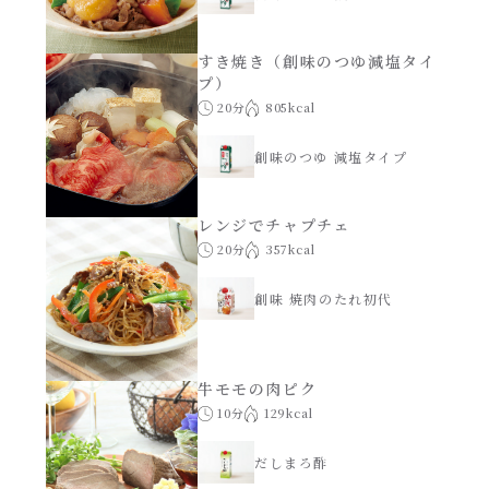
すき焼き（創味のつゆ減塩タイ
プ）
20分
805kcal
創味のつゆ 減塩タイプ
レンジでチャプチェ
20分
357kcal
創味 焼肉のたれ初代
牛モモの肉ピク
10分
129kcal
だしまろ酢