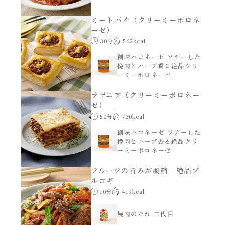
レンジ調理
ハコネーゼ カルボナーラ
ミートパイ（クリーミーボロネ
ーゼ）
お子さま
30分
562kcal
ハコネーゼ イカスミ
創味ハコネーゼ ソテーした
節分
挽肉とハーブ香る絶品クリ
ハコネーゼ ボンゴレ
ーミーボロネーゼ
ひなまつり
ラザニア（クリーミーボロネー
ハコネーゼ アラビアータ
ゼ）
50分
720kcal
こどもの日
創味ハコネーゼ ソテーした
ハコネーゼ クリーミーボロネーゼ
挽肉とハーブ香る絶品クリ
ーミーボロネーゼ
ハロウィン
フルーツの旨みが凝縮 絶品プ
ルコギ
運動会
10分
419kcal
クリスマス
焼肉のたれ 二代目