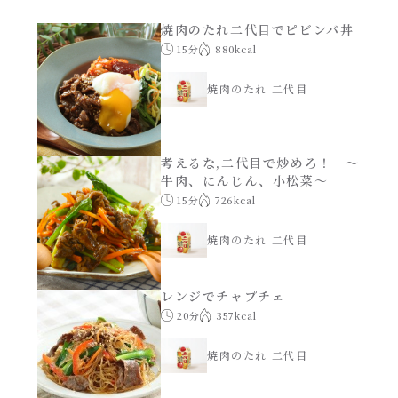
あえるハコネーゼナポリタン
焼肉のたれ二代目でピビンバ丼
ヘルシー（150kcal以下）
15分
880kcal
あえるハコネーゼジェノベーゼ
時短（調理時間10分以下）
焼肉のたれ 二代目
あえるハコネーゼペペロンチーノ
お弁当
考えるな,二代目で炒めろ！ ～
あえるハコネーゼたらこクリーム
牛肉、にんじん、小松菜～
お祝い
15分
726kcal
シャンタンシリーズ
おつまみ/おやつ
焼肉のたれ 二代目
シャンタン粉末
主菜
レンジでチャプチェ
20分
357kcal
創味のつゆ
副菜
焼肉のたれ 二代目
創味のつゆあまくち
ごはんもの