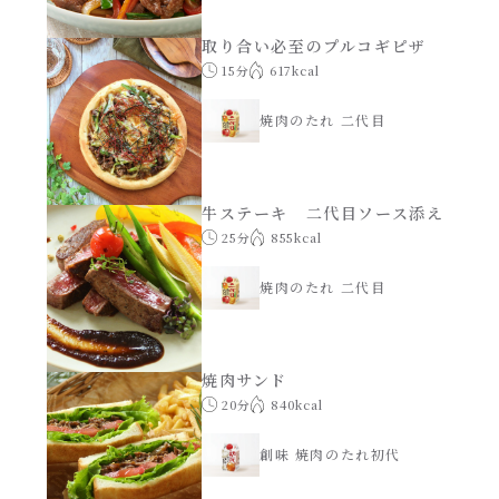
年末年始
取り合い必至のプルコギピザ
15分
617kcal
その他
焼肉のたれ 二代目
牛ステーキ 二代目ソース添え
25分
855kcal
焼肉のたれ 二代目
焼肉サンド
20分
840kcal
創味 焼肉のたれ初代