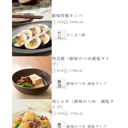
創味特製キンパ
20分
484kcal
だしまろ酢
肉豆腐（創味のつゆ減塩タイ
プ）
15分
370kcal
創味のつゆ 減塩タイプ
肉じゃが（創味のつゆ 減塩タ
イプ）
30分
371kcal
創味のつゆ 減塩タイプ