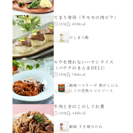
てまり寿司（牛モモの肉ピク）
15分
403kcal
だしまろ酢
ルウを使わないハヤシライス
（パウチのまんまDELI)
10分
706kcal
創味ハコネーゼ 焦がしにん
にくの完熟トマトソース
牛肉ときのこのしぐれ煮
20分
341kcal
創味 すき焼のたれ