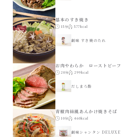
基本のすき焼き
15分
577kcal
創味 すき焼のたれ
お肉やわらか ローストビーフ
20分
299kcal
だしまろ酢
青椒肉絲風あんかけ焼きそば
10分
460kcal
創味シャンタン DELUXE