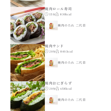
焼肉ロール寿司
創味のつゆ減塩
サラダ
15分
830kcal
京の和風だし
焼肉のたれ 二代目
スープ
白だし
本気中華
焼肉サンド
20分
840.kcal
カレーだし
肉ピクキノピク
焼肉のたれ 二代目
そうめんつゆ
鍋
すき焼のたれ
焼肉おにぎらず
グラタン/ドリア
20分
658kcal
焼肉のたれ 初代
焼肉のたれ 二代目
シャンタン粉末（シャンタンチーズニングを
含む）