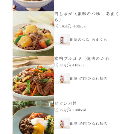
肉じゃが（創味のつゆ あまく
ち）
30分
400kcal
創味のつゆ あまくち
本格プルコギ（焼肉のたれ）
10分
410kcal
創味 焼肉のたれ初代
ピビンバ丼
15分
880kcal
創味 焼肉のたれ初代