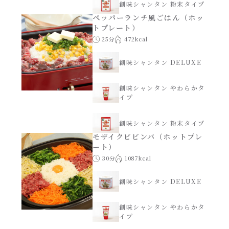
創味シャンタン 粉末タイプ
ペッパーランチ風ごはん（ホッ
トプレート）
25分
472kcal
創味シャンタン DELUXE
創味シャンタン やわらかタ
イプ
創味シャンタン 粉末タイプ
モザイクビビンバ（ホットプレ
ート）
30分
1087kcal
創味シャンタン DELUXE
創味シャンタン やわらかタ
イプ