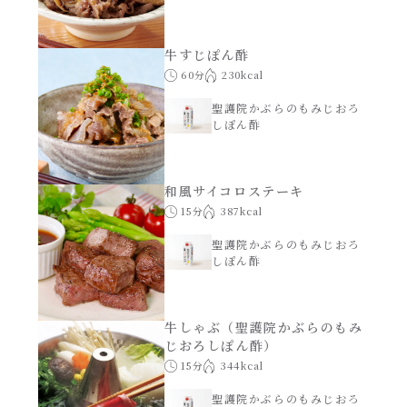
牛すじぽん酢
60分
230kcal
聖護院かぶらのもみじおろ
しぽん酢
和風サイコロステーキ
15分
387kcal
聖護院かぶらのもみじおろ
しぽん酢
牛しゃぶ（聖護院かぶらのもみ
じおろしぽん酢）
15分
344kcal
聖護院かぶらのもみじおろ