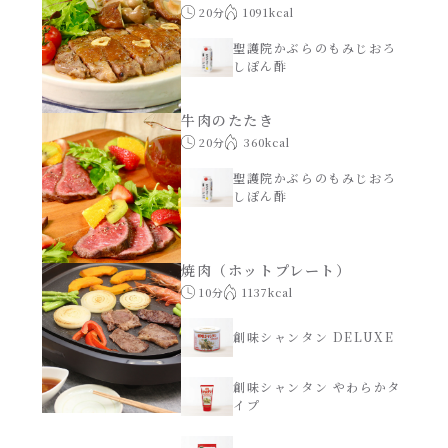
20分
1091kcal
聖護院かぶらのもみじおろ
しぽん酢
牛肉のたたき
20分
360kcal
聖護院かぶらのもみじおろ
しぽん酢
焼肉（ホットプレート）
10分
1137kcal
創味シャンタン DELUXE
創味シャンタン やわらかタ
イプ