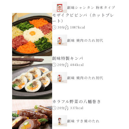
創味シャンタン 粉末タイプ
モザイクビビンバ（ホットプレ
ート）
30分
1087kcal
創味 焼肉のたれ初代
創味特製キンパ
20分
484kcal
創味 焼肉のたれ初代
カラフル野菜の八幡巻き
20分
337kcal
創味 すき焼のたれ