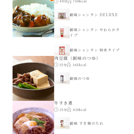
40分
760kcal
創味シャンタン DELUXE
創味シャンタン やわらかタ
イプ
創味シャンタン 粉末タイプ
肉豆腐（創味のつゆ）
15分
365kcal
創味のつゆ
牛すき煮
25分
420kcal
創味 すき焼のたれ