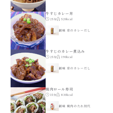
牛すじカレー丼
25分
520kcal
創味 京のカレーだし
牛すじのカレー煮込み
25分
190kcal
創味 京のカレーだし
焼肉ロール寿司
15分
830kcal
創味 焼肉のたれ初代