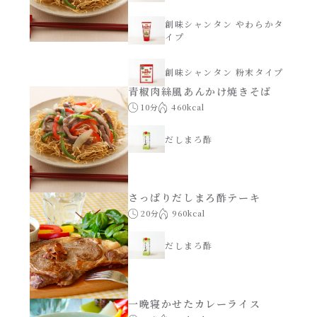
創味シャンタン やわらかタ
イプ
創味シャンタン 粉末タイプ
青椒肉絲風あんかけ焼きそば
10分
460kcal
だしまろ酢
さっぱりだしまろ酢テーキ
20分
960kcal
だしまろ酢
一晩寝かせたカレーライス