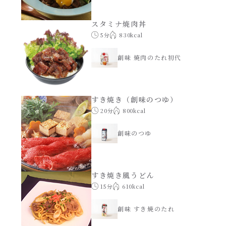
スタミナ焼肉丼
5分
830kcal
創味 焼肉のたれ初代
すき焼き（創味のつゆ）
20分
800kcal
創味のつゆ
すき焼き風うどん
15分
610kcal
創味 すき焼のたれ