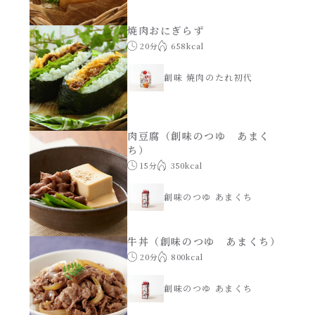
焼肉おにぎらず
20分
658kcal
創味 焼肉のたれ初代
肉豆腐（創味のつゆ あまく
ち）
15分
350kcal
創味のつゆ あまくち
牛丼（創味のつゆ あまくち）
20分
800kcal
創味のつゆ あまくち