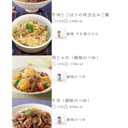
牛肉とごぼうの炊き込みご飯
50分
600kcal
創味 すき焼のたれ
肉じゃが（創味のつゆ）
30分
370kcal
創味のつゆ
牛丼（創味のつゆ）
20分
800kcal
創味のつゆ