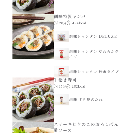
創味特製キンパ
20分
484kcal
創味シャンタン DELUXE
創味シャンタン やわらかタ
イプ
創味シャンタン 粉末タイプ
牛巻き寿司
15分
282kcal
創味 すき焼のたれ
ステーキときのこのおろしぽん
酢ソース