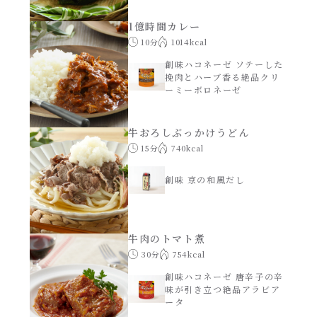
焼肉のたれ 二代目
1億時間カレー
パウチのまんまシリーズ
10分
1014kcal
やみつききゃべつの塩たれ
創味ハコネーゼ ソテーした
だしまろ麺
挽肉とハーブ香る絶品クリ
だしまろ酢
ーミーボロネーゼ
シャンタン鍋
聖護院かぶらのもみじおろしぽん酢
牛おろしぶっかけうどん
15分
740kcal
おもてなし
ハコネーゼ 完熟トマト
創味 京の和風だし
BBQ/キャンプ
ハコネーゼ 海老クリーム
牛肉のトマト煮
炊飯器
ハコネーゼ ボロネーゼ
30分
754kcal
創味ハコネーゼ 唐辛子の辛
ホットプレート
味が引き立つ絶品アラビア
ハコネーゼ ポルチーニ
ータ