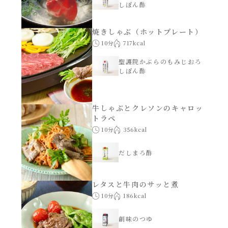
しぽん酢
焼きしゃぶ（ホットプレート）
10分
717kcal
聖護院かぶらのもみじおろ
しぽん酢
牛しゃぶとクレソンのキャロッ
トラペ
10分
356kcal
だしまろ酢
レタスと牛肉のサッと煮
10分
186kcal
創味のつゆ