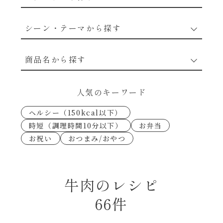
野菜のレシピ
シーン・テーマから探す
魚介のレシピ
なんでもナムル
商品名から探す
お肉のレシピ
下味冷凍
あえるハコネーゼカルボナーラ
人気のキーワード
卵・乳のレシピ
なんでも南蛮
ヘルシー（150kcal以下）
あえるハコネーゼトマトバジル
時短（調理時間10分以下）
お弁当
穀物類のレシピ
お祝い
おつまみ/おやつ
考えるな、二代目で炒めろ！～○○の炒め物
あえるハコネーゼ高菜
～
果実のレシピ
あえるハコネーゼミートソース
牛肉のレシピ
朝シャン（ごはん派）
66件
あえるハコネーゼ明太子
朝シャン（パン派）