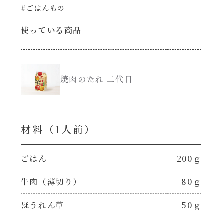
#ごはんもの
創味のつゆ減塩
サラダ
使っている商品
京の和風だし
スープ
白だし
焼肉のたれ 二代目
本気中華
カレーだし
肉ピクキノピク
材料（1⼈前）
そうめんつゆ
鍋
ごはん
200ｇ
すき焼のたれ
グラタン/ドリア
牛肉（薄切り）
80ｇ
焼肉のたれ 初代
ほうれん草
50ｇ
シャンタン粉末（シャンタンチーズニングを
含む）