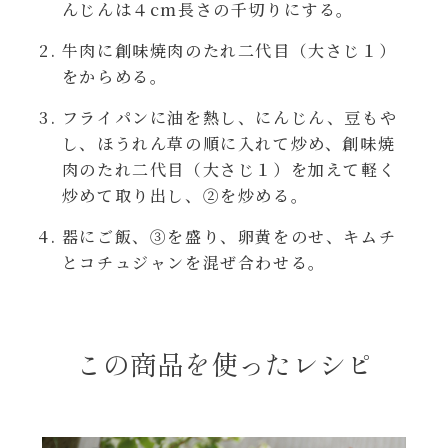
んじんは４cm長さの千切りにする。
レンジ調理
ハコネーゼ カルボナーラ
牛肉に創味焼肉のたれ二代目（大さじ１）
お子さま
をからめる。
ハコネーゼ イカスミ
フライパンに油を熱し、にんじん、豆もや
節分
し、ほうれん草の順に入れて炒め、創味焼
ハコネーゼ ボンゴレ
肉のたれ二代目（大さじ１）を加えて軽く
ひなまつり
炒めて取り出し、②を炒める。
ハコネーゼ アラビアータ
器にご飯、③を盛り、卵黄をのせ、キムチ
こどもの日
とコチュジャンを混ぜ合わせる。
ハコネーゼ クリーミーボロネーゼ
ハロウィン
この商品を使ったレシピ
運動会
クリスマス