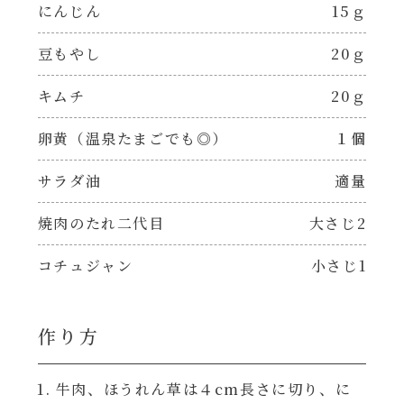
焼肉のたれ 二代目
にんじん
15ｇ
パウチのまんまシリーズ
豆もやし
20ｇ
やみつききゃべつの塩たれ
だしまろ麺
キムチ
20ｇ
だしまろ酢
卵黄（温泉たまごでも◎）
１個
シャンタン鍋
聖護院かぶらのもみじおろしぽん酢
サラダ油
適量
おもてなし
ハコネーゼ 完熟トマト
焼肉のたれ二代目
大さじ2
BBQ/キャンプ
コチュジャン
小さじ1
ハコネーゼ 海老クリーム
炊飯器
ハコネーゼ ボロネーゼ
作り方
ホットプレート
ハコネーゼ ポルチーニ
牛肉、ほうれん草は４cm長さに切り、に