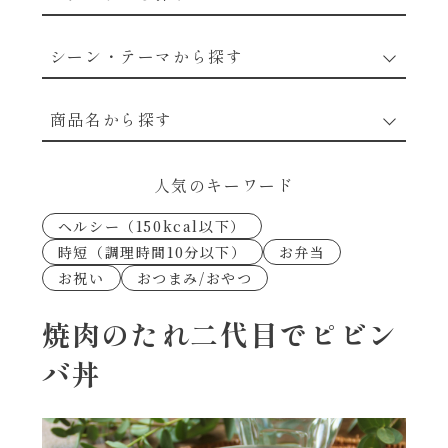
野菜のレシピ
シーン・テーマから探す
魚介のレシピ
なんでもナムル
商品名から探す
お肉のレシピ
下味冷凍
あえるハコネーゼカルボナーラ
人気のキーワード
卵・乳のレシピ
なんでも南蛮
ヘルシー（150kcal以下）
あえるハコネーゼトマトバジル
時短（調理時間10分以下）
お弁当
穀物類のレシピ
お祝い
おつまみ/おやつ
考えるな、二代目で炒めろ！～○○の炒め物
あえるハコネーゼ高菜
～
果実のレシピ
焼肉のたれ二代目でピビン
あえるハコネーゼミートソース
バ丼
朝シャン（ごはん派）
あえるハコネーゼ明太子
朝シャン（パン派）