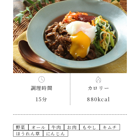
あえるハコネーゼナポリタン
ヘルシー（150kcal以下）
あえるハコネーゼジェノベーゼ
時短（調理時間10分以下）
あえるハコネーゼペペロンチーノ
お弁当
あえるハコネーゼたらこクリーム
お祝い
シャンタンシリーズ
おつまみ/おやつ
調理時間
カロリー
シャンタン粉末
15分
880kcal
主菜
創味のつゆ
副菜
野菜
オール
牛肉
お肉
もやし
キムチ
ほうれん草
にんじん
創味のつゆあまくち
ごはんもの