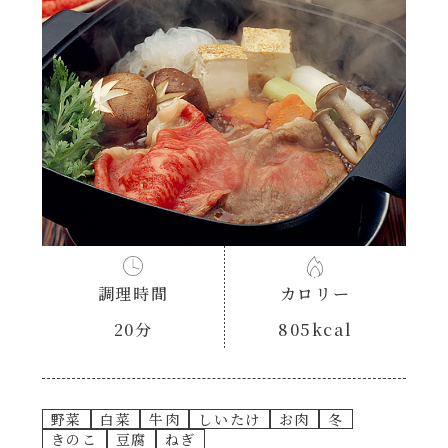
あえるハコネーゼナポリタン
ヘルシー（150kcal以下）
あえるハコネーゼジェノベーゼ
時短（調理時間10分以下）
あえるハコネーゼペペロンチーノ
お弁当
あえるハコネーゼたらこクリーム
お祝い
シャンタンシリーズ
おつまみ/おやつ
調理時間
カロリー
シャンタン粉末
20分
805kcal
主菜
創味のつゆ
副菜
野菜
白菜
牛肉
しいたけ
お肉
冬
創味のつゆあまくち
きのこ
豆腐
ねぎ
ごはんもの