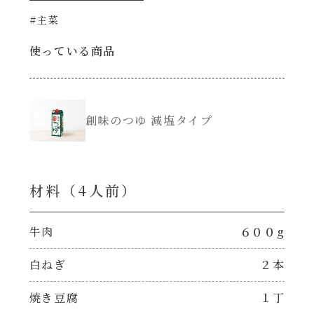
#主菜
創味のつゆ減塩
サラダ
使っている商品
京の和風だし
スープ
白だし
創味のつゆ 減塩タイプ
本気中華
カレーだし
肉ピクキノピク
材料（4⼈前）
そうめんつゆ
鍋
牛肉
６００g
すき焼のたれ
グラタン/ドリア
白ねぎ
２本
焼肉のたれ 初代
シャンタン粉末（シャンタンチーズニングを
焼き豆腐
１丁
含む）