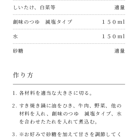
焼肉のたれ 二代目
しいたけ、白菜等
適量
パウチのまんまシリーズ
やみつききゃべつの塩たれ
創味のつゆ 減塩タイプ
１５０ml
だしまろ麺
水
１５０ml
だしまろ酢
シャンタン鍋
砂糖
適量
聖護院かぶらのもみじおろしぽん酢
おもてなし
作り方
ハコネーゼ 完熟トマト
BBQ/キャンプ
ハコネーゼ 海老クリーム
各材料を適当な大きさに切る。
炊飯器
すき焼き鍋に油をひき、牛肉、野菜、他の
ハコネーゼ ボロネーゼ
材料を入れ、創味のつゆ 減塩タイプ、水
を合わせたたれを入れて煮込む。
ホットプレート
ハコネーゼ ポルチーニ
※お好みで砂糖を加えて甘さを調節してく