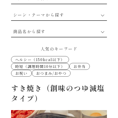
野菜のレシピ
シーン・テーマから探す
魚介のレシピ
なんでもナムル
商品名から探す
お肉のレシピ
下味冷凍
あえるハコネーゼカルボナーラ
人気のキーワード
卵・乳のレシピ
なんでも南蛮
ヘルシー（150kcal以下）
あえるハコネーゼトマトバジル
時短（調理時間10分以下）
お弁当
穀物類のレシピ
お祝い
おつまみ/おやつ
考えるな、二代目で炒めろ！～○○の炒め物
あえるハコネーゼ高菜
～
果実のレシピ
すき焼き（創味のつゆ減塩
あえるハコネーゼミートソース
タイプ）
朝シャン（ごはん派）
あえるハコネーゼ明太子
朝シャン（パン派）