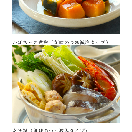
かぼちゃの煮物（創味のつゆ減塩タイプ）
寄せ鍋（創味のつゆ減塩タイプ）