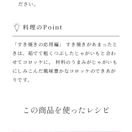
レンジ調理
ださい。
ハコネーゼ カルボナーラ
お子さま
料理のPoint
ハコネーゼ イカスミ
節分
ハコネーゼ ボンゴレ
「すき焼きの応用編」 すき焼きがあまったと
きは、茹でて粗くつぶしたじゃがいもと合わ
ひなまつり
ハコネーゼ アラビアータ
せてコロッケに。 材料のうまみがじゃがいも
にしみこんだ風味豊かなコロッケのできあが
こどもの日
ハコネーゼ クリーミーボロネーゼ
りです。
ハロウィン
この商品を使ったレシピ
運動会
クリスマス