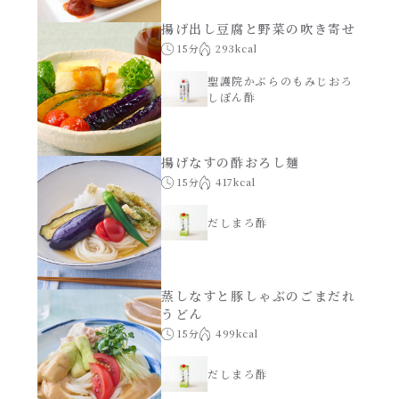
揚げ出し豆腐と野菜の吹き寄せ
15分
293kcal
聖護院かぶらのもみじおろ
しぽん酢
揚げなすの酢おろし麺
15分
417kcal
だしまろ酢
蒸しなすと豚しゃぶのごまだれ
うどん
15分
499kcal
だしまろ酢