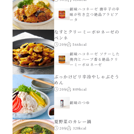
創味ハコネーゼ 唐辛子の辛
味が引き立つ絶品アラビア
ータ
なすとクリーミーボロネーゼの
ペンネ
20分
566kcal
創味ハコネーゼ ソテーした
挽肉とハーブ香る絶品クリ
ーミーボロネーゼ
ぶっかけピリ辛冷やしゃぶそう
めん
20分
809kcal
創味のつゆ
夏野菜のカレー鍋
20分
320kcal