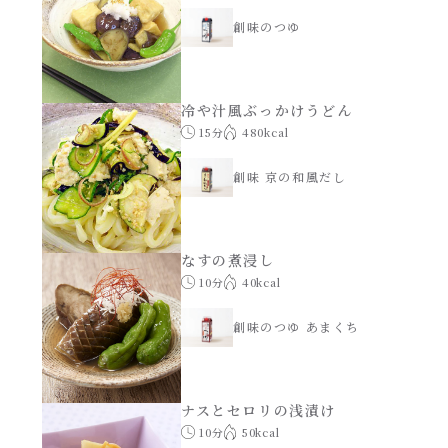
創味のつゆ
冷や汁風ぶっかけうどん
15分
480kcal
創味 京の和風だし
なすの煮浸し
10分
40kcal
創味のつゆ あまくち
ナスとセロリの浅漬け
10分
50kcal