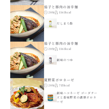
茄子と豚肉の旨辛麺
20分
1161kcal
だしまろ酢
茄子と豚肉の旨辛麺
20分
1161kcal
創味のつゆ
夏野菜ボロネーゼ
20分
715kcal
創味ハコネーゼ ゴーダチー
ズと香味野菜の濃厚ボロネ
ーゼ