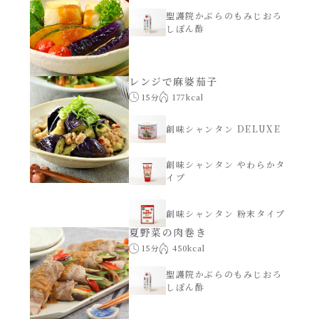
聖護院かぶらのもみじおろ
しぽん酢
レンジで麻婆茄子
15分
177kcal
創味シャンタン DELUXE
創味シャンタン やわらかタ
イプ
創味シャンタン 粉末タイプ
夏野菜の肉巻き
15分
450kcal
聖護院かぶらのもみじおろ
しぽん酢