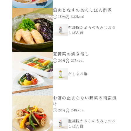
鶏肉となすのおろしぽん酢煮
15分
332kcal
聖護院かぶらのもみじおろ
しぽん酢
夏野菜の焼き浸し
20分
217kcal
だしまろ酢
お箸の止まらない野菜の南蛮漬
け
20分
248kcal
聖護院かぶらのもみじおろ
しぽん酢