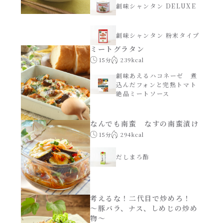
創味シャンタン DELUXE
創味のつゆ減塩
サラダ
創味シャンタン 粉末タイプ
ミートグラタン
京の和風だし
スープ
15分
239kcal
創味あえるハコネーゼ 煮
白だし
込んだフォンと完熟トマト
本気中華
絶品ミートソース
カレーだし
肉ピクキノピク
なんでも南蛮 なすの南蛮漬け
15分
294kcal
そうめんつゆ
鍋
だしまろ酢
すき焼のたれ
グラタン/ドリア
焼肉のたれ 初代
考えるな！二代目で炒めろ！
シャンタン粉末（シャンタンチーズニングを
～豚バラ、ナス、しめじの炒め
含む）
物～