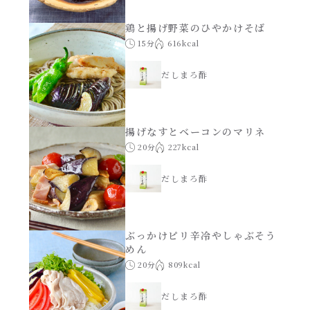
鶏と揚げ野菜のひやかけそば
15分
616kcal
だしまろ酢
揚げなすとベーコンのマリネ
20分
227kcal
だしまろ酢
ぶっかけピリ辛冷やしゃぶそう
めん
20分
809kcal
だしまろ酢