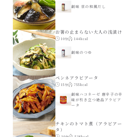
創味 京の和風だし
年末年始
その他
お箸の止まらない大人の浅漬け
10分
144kcal
創味のつゆ
ペンネアラビアータ
15分
755kcal
創味ハコネーゼ 唐辛子の辛
味が引き立つ絶品アラビア
ータ
チキンのトマト煮（アラビアー
タ）
30分
528kcal