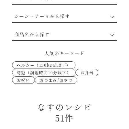
野菜のレシピ
シーン・テーマから探す
魚介のレシピ
なんでもナムル
商品名から探す
お肉のレシピ
下味冷凍
あえるハコネーゼカルボナーラ
人気のキーワード
卵・乳のレシピ
なんでも南蛮
ヘルシー（150kcal以下）
あえるハコネーゼトマトバジル
時短（調理時間10分以下）
お弁当
穀物類のレシピ
お祝い
おつまみ/おやつ
考えるな、二代目で炒めろ！～○○の炒め物
あえるハコネーゼ高菜
～
果実のレシピ
あえるハコネーゼミートソース
なすのレシピ
朝シャン（ごはん派）
51件
あえるハコネーゼ明太子
朝シャン（パン派）