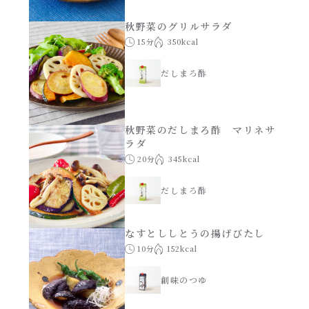
秋野菜のグリルサラダ
15分
350kcal
だしまろ酢
秋野菜のだしまろ酢 マリネサ
ラダ
20分
345kcal
だしまろ酢
なすとししとうの揚げびたし
10分
152kcal
創味のつゆ