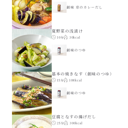
創味 京のカレーだし
夏野菜の浅漬け
10分
30kcal
創味のつゆ
基本の焼きなす（創味のつゆ）
15分
108kcal
創味のつゆ
豆腐となすの揚げだし
25分
300kcal