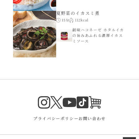
夏野菜のイカスミ煮
15分
112kcal
創味ハコネーゼ ホタルイカ
の旨みあふれる濃厚イカス
ミソース
Instagram
Twitter
TikTok
オンラインシ
YouTube
プライバシーポリシー
お問い合わせ