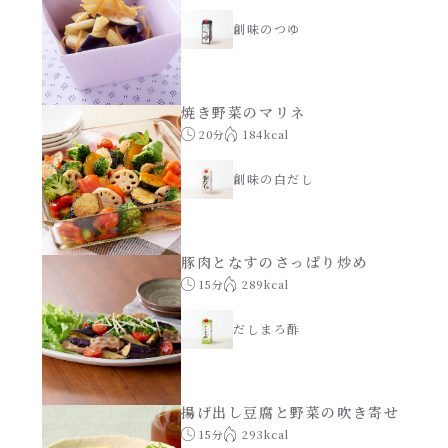
創味のつゆ
焼き野菜のマリネ
20分
184kcal
創味の白だし
豚肉となすのさっぱり炒め
15分
289kcal
だしまろ酢
揚げ出し豆腐と野菜の吹き寄せ
15分
293kcal