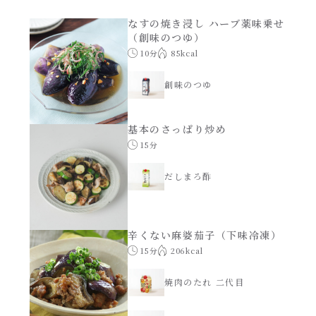
あえるハコネーゼナポリタン
なすの焼き浸し ハーブ薬味乗せ
ヘルシー（150kcal以下）
（創味のつゆ）
あえるハコネーゼジェノベーゼ
10分
85kcal
時短（調理時間10分以下）
創味のつゆ
あえるハコネーゼペペロンチーノ
お弁当
基本のさっぱり炒め
あえるハコネーゼたらこクリーム
15分
お祝い
だしまろ酢
シャンタンシリーズ
おつまみ/おやつ
シャンタン粉末
主菜
辛くない麻婆茄子（下味冷凍）
15分
206kcal
創味のつゆ
副菜
焼肉のたれ 二代目
創味のつゆあまくち
ごはんもの