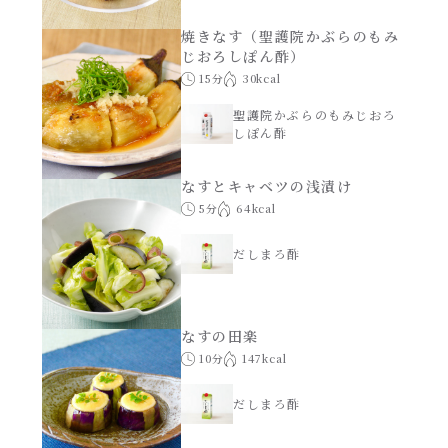
焼きなす（聖護院かぶらのもみ
じおろしぽん酢）
15分
30kcal
聖護院かぶらのもみじおろ
しぽん酢
なすとキャベツの浅漬け
5分
64kcal
だしまろ酢
なすの田楽
10分
147kcal
だしまろ酢