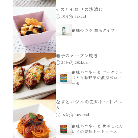
ナスとセロリの浅漬け
10分
52kcal
創味のつゆ 減塩タイプ
茄子のオーブン焼き
20分
202kcal
創味ハコネーゼ ゴーダチー
ズと香味野菜の濃厚ボロネ
ーゼ
なすとバジルの完熟トマトパス
タ
15分
689kcal
創味ハコネーゼ 焦がしにん
にくの完熟トマトソース