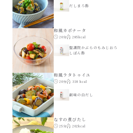
レンジ調理
だしまろ酢
ハコネーゼ カルボナーラ
お子さま
ハコネーゼ イカスミ
和風カポナータ
20分
285kcal
節分
ハコネーゼ ボンゴレ
聖護院かぶらのもみじおろ
しぽん酢
ひなまつり
ハコネーゼ アラビアータ
こどもの日
和風ラタトゥイユ
ハコネーゼ クリーミーボロネーゼ
20分
318 kcal
ハロウィン
創味の白だし
運動会
なすの煮びたし
クリスマス
25分
202kcal