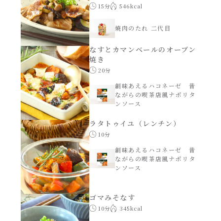
焼肉のたれ 二代目
15分
546kcal
パウチのまんまシリーズ
焼肉のたれ 二代目
やみつききゃべつの塩たれ
なすとカマンベールのオーブン
だしまろ麺
焼き
だしまろ酢
20分
シャンタン鍋
創味あえるハコネーゼ 昔
聖護院かぶらのもみじおろしぽん酢
ながらの喫茶店風ナポリタ
ンソース
おもてなし
ハコネーゼ 完熟トマト
ラタトゥイユ（レンチン）
10分
BBQ/キャンプ
ハコネーゼ 海老クリーム
創味あえるハコネーゼ 昔
ながらの喫茶店風ナポリタ
炊飯器
ンソース
ハコネーゼ ボロネーゼ
ホットプレート
ゴマみそなす
ハコネーゼ ポルチーニ
10分
345kcal