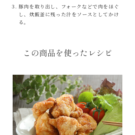
レンジ調理
豚肉を取り出し、フォークなどで肉をほぐ
ハコネーゼ カルボナーラ
し、炊飯釜に残った汁をソースとしてかけ
お子さま
る。
ハコネーゼ イカスミ
節分
ハコネーゼ ボンゴレ
この商品を使ったレシピ
ひなまつり
ハコネーゼ アラビアータ
こどもの日
ハコネーゼ クリーミーボロネーゼ
ハロウィン
運動会
クリスマス