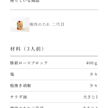
使っている商品
創味のつゆ減塩
サラダ
京の和風だし
焼肉のたれ 二代目
スープ
白だし
本気中華
材料（3⼈前）
カレーだし
肉ピクキノピク
豚肩ロースブロック
400ｇ
そうめんつゆ
鍋
塩
少々
すき焼のたれ
粗挽き胡椒
少々
グラタン/ドリア
焼肉のたれ 初代
サラダ油
大さじ1
シャンタン粉末（シャンタンチーズニングを
含む）