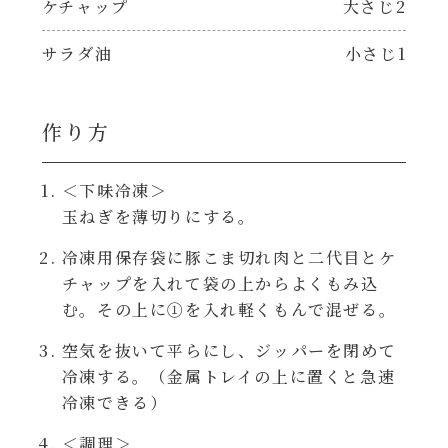
ケチャップ
大さじ2
焼肉のたれ 二代目
パウチのまんまシリーズ
サラダ油
小さじ1
やみつききゃべつの塩たれ
だしまろ麺
だしまろ酢
作り方
シャンタン鍋
聖護院かぶらのもみじおろしぽん酢
＜下味冷凍＞
玉ねぎを薄切りにする。
おもてなし
ハコネーゼ 完熟トマト
冷凍用保存袋に豚こま切れ肉と二代目とケ
BBQ/キャンプ
チャップを入れて袋の上からよくもみ込
ハコネーゼ 海老クリーム
む。その上に①を入れ軽くもんで混ぜる。
炊飯器
空気を抜いて平らにし、ジッパーを閉めて
ハコネーゼ ボロネーゼ
冷凍する。（金属トレイの上に置くと急速
ホットプレート
冷凍できる）
ハコネーゼ ポルチーニ
＜調理＞