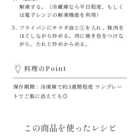
レンジ調理
解凍する。（冷蔵庫なら半日程度、もしく
ハコネーゼ カルボナーラ
は電子レンジの解凍機能を利用）
お子さま
フライパンにサラダ油と①を入れ、豚肉を
ハコネーゼ イカスミ
ほぐしながら炒める。肉に焼き色をつけな
節分
がら、たれと炒めからめる。
ハコネーゼ ボンゴレ
ひなまつり
ハコネーゼ アラビアータ
料理のPoint
こどもの日
ハコネーゼ クリーミーボロネーゼ
保存期間：冷凍庫で約3週間程度 ワンプレー
ハロウィン
トでご飯に添えても◎
運動会
この商品を使ったレシピ
クリスマス