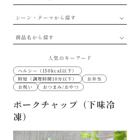
野菜のレシピ
シーン・テーマから探す
魚介のレシピ
なんでもナムル
商品名から探す
お肉のレシピ
下味冷凍
あえるハコネーゼカルボナーラ
人気のキーワード
卵・乳のレシピ
なんでも南蛮
ヘルシー（150kcal以下）
あえるハコネーゼトマトバジル
時短（調理時間10分以下）
お弁当
穀物類のレシピ
お祝い
おつまみ/おやつ
考えるな、二代目で炒めろ！～○○の炒め物
あえるハコネーゼ高菜
～
果実のレシピ
ポークチャップ（下味冷
あえるハコネーゼミートソース
凍）
朝シャン（ごはん派）
あえるハコネーゼ明太子
朝シャン（パン派）