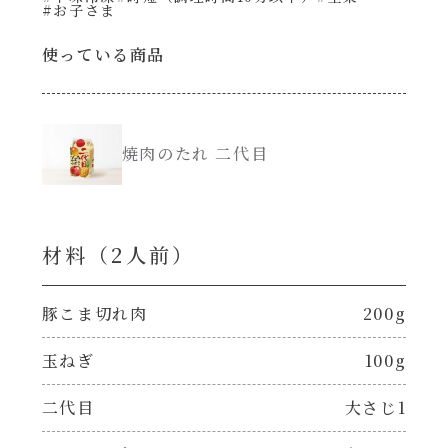
#お子さま
創味のつゆ減塩
使っている商品
サラダ
京の和風だし
スープ
焼肉のたれ 二代目
白だし
本気中華
カレーだし
肉ピクキノピク
材料（2⼈前）
そうめんつゆ
鍋
豚こま切れ肉
200g
すき焼のたれ
グラタン/ドリア
玉ねぎ
100g
焼肉のたれ 初代
二代目
大さじ1
シャンタン粉末（シャンタンチーズニングを
含む）