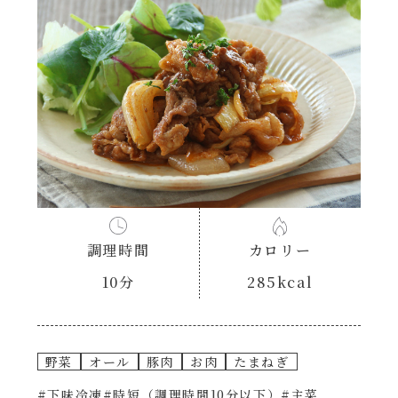
あえるハコネーゼナポリタン
ヘルシー（150kcal以下）
あえるハコネーゼジェノベーゼ
時短（調理時間10分以下）
あえるハコネーゼペペロンチーノ
お弁当
あえるハコネーゼたらこクリーム
お祝い
シャンタンシリーズ
おつまみ/おやつ
調理時間
カロリー
シャンタン粉末
10分
285kcal
主菜
創味のつゆ
副菜
野菜
オール
豚肉
お肉
たまねぎ
創味のつゆあまくち
#下味冷凍
#時短（調理時間10分以下）
#主菜
ごはんもの