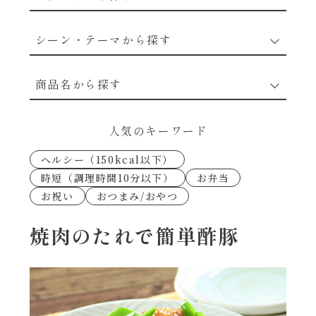
野菜のレシピ
シーン・テーマから探す
魚介のレシピ
なんでもナムル
商品名から探す
お肉のレシピ
下味冷凍
あえるハコネーゼカルボナーラ
人気のキーワード
卵・乳のレシピ
なんでも南蛮
ヘルシー（150kcal以下）
あえるハコネーゼトマトバジル
時短（調理時間10分以下）
お弁当
穀物類のレシピ
お祝い
おつまみ/おやつ
考えるな、二代目で炒めろ！～○○の炒め物
あえるハコネーゼ高菜
～
果実のレシピ
焼肉のたれで簡単酢豚
あえるハコネーゼミートソース
朝シャン（ごはん派）
あえるハコネーゼ明太子
朝シャン（パン派）