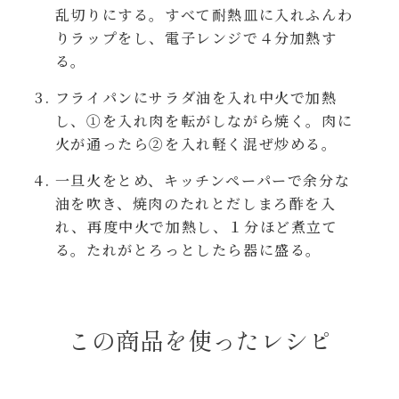
レンジ調理
乱切りにする。すべて耐熱皿に入れふんわ
ハコネーゼ カルボナーラ
りラップをし、電子レンジで４分加熱す
る。
お子さま
ハコネーゼ イカスミ
フライパンにサラダ油を入れ中火で加熱
節分
し、①を入れ肉を転がしながら焼く。肉に
ハコネーゼ ボンゴレ
火が通ったら②を入れ軽く混ぜ炒める。
ひなまつり
一旦火をとめ、キッチンペーパーで余分な
ハコネーゼ アラビアータ
油を吹き、焼肉のたれとだしまろ酢を入
こどもの日
れ、再度中火で加熱し、１分ほど煮立て
ハコネーゼ クリーミーボロネーゼ
る。たれがとろっとしたら器に盛る。
ハロウィン
運動会
この商品を使ったレシピ
クリスマス