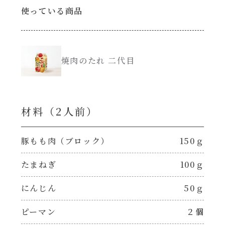
使っている商品
創味のつゆ減塩
サラダ
京の和風だし
スープ
焼肉のたれ 二代目
白だし
本気中華
材料（2⼈前）
カレーだし
肉ピクキノピク
そうめんつゆ
豚もも肉（ブロック）
150ｇ
鍋
たまねぎ
100ｇ
すき焼のたれ
グラタン/ドリア
にんじん
50ｇ
焼肉のたれ 初代
シャンタン粉末（シャンタンチーズニングを
ピーマン
２個
含む）