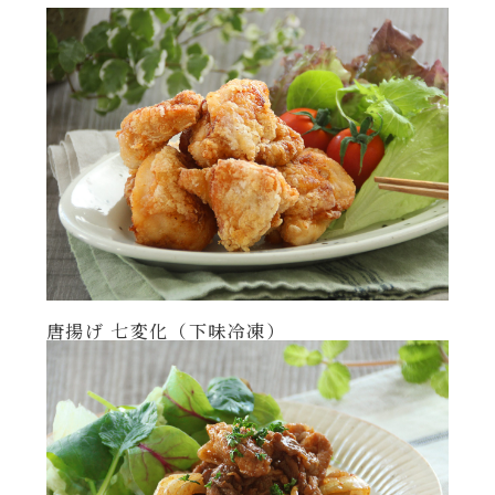
年末年始
その他
唐揚げ 七変化（下味冷凍）