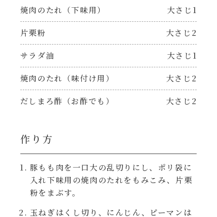
焼肉のたれ 二代目
焼肉のたれ（下味用）
大さじ1
パウチのまんまシリーズ
やみつききゃべつの塩たれ
片栗粉
大さじ2
だしまろ麺
サラダ油
大さじ1
だしまろ酢
焼肉のたれ（味付け用）
大さじ2
シャンタン鍋
聖護院かぶらのもみじおろしぽん酢
だしまろ酢（お酢でも）
大さじ2
おもてなし
ハコネーゼ 完熟トマト
BBQ/キャンプ
作り方
ハコネーゼ 海老クリーム
炊飯器
豚もも肉を一口大の乱切りにし、ポリ袋に
ハコネーゼ ボロネーゼ
入れ下味用の焼肉のたれをもみこみ、片栗
粉をまぶす。
ホットプレート
ハコネーゼ ポルチーニ
玉ねぎはくし切り、にんじん、ピーマンは