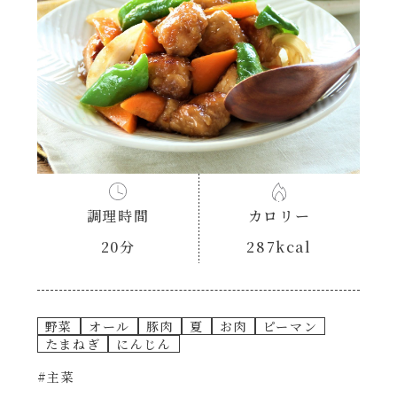
あえるハコネーゼナポリタン
ヘルシー（150kcal以下）
あえるハコネーゼジェノベーゼ
時短（調理時間10分以下）
あえるハコネーゼペペロンチーノ
お弁当
あえるハコネーゼたらこクリーム
お祝い
調理時間
カロリー
シャンタンシリーズ
おつまみ/おやつ
20分
287kcal
シャンタン粉末
主菜
野菜
オール
豚肉
夏
お肉
ピーマン
創味のつゆ
副菜
たまねぎ
にんじん
#主菜
創味のつゆあまくち
ごはんもの