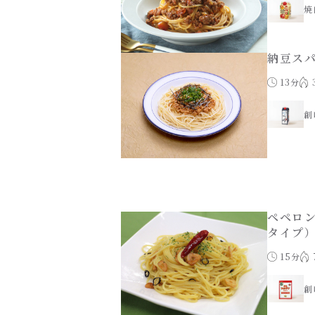
焼
納豆ス
13分
創
ペペロ
タイプ
15分
創