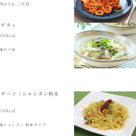
肉のたれ 二代目
パゲティ
330kcal
味のつゆ
ンチーノ（シャンタン粉末
）
710kcal
味シャンタン 粉末タイプ