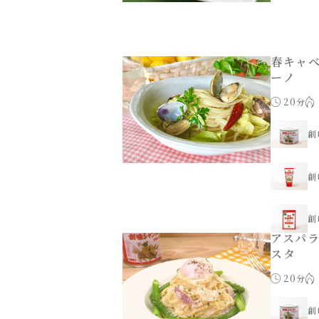
春キャ
ーノ
20分
創
創
創
アスパ
スタ
20分
創