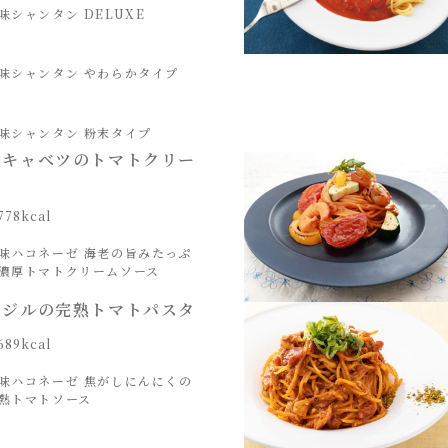
味シャンタン DELUXE
味シャンタン やわらかタイプ
味シャンタン 粉末タイプ
とキャベツのトマトクリー
タ
778kcal
味ハコネーゼ 海老の旨みたっぷ
濃厚トマトクリームソース
バジルの完熟トマトパスタ
689kcal
味ハコネーゼ 焦がしにんにくの
熟トマトソース