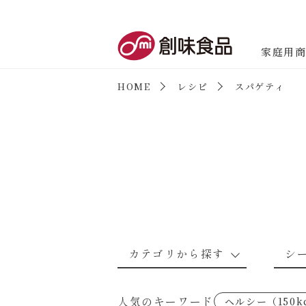
創味食品
家庭用
HOME
レシピ
スパゲティ
商品情報
新商品情報
カテゴリから探す
シ
なんでもナムル
あえるハコネーゼカルボナーラ
野菜のレシピ
魚介のレシ
人気のキーワード
ヘルシー（150k
考えるな、二代目で炒めろ！～○
あえるハコネーゼミートソース