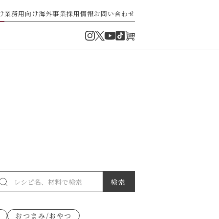
け
業務用向け
海外事業
採用情報
お問い合わせ
Instagram
Twitter
TikTok
オンラインショップ
YouTube
・ぽん酢
パスタソース
ゼ高菜
果実のレシピ
おつまみ/おやつ
派）
ゼナポリタン