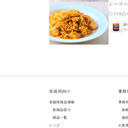
シーフ
15分
創
り
家庭用向け
業務
家庭用商品情報
業務
新商品紹介
新
商品一覧
商
レシピ
お客