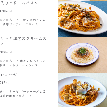
ン入りクリームパスタ
870kcal
味ハコネーゼ ３種のきのこの旨
 濃厚ポルチーニクリーム
コリーと海老のクリームス
ティ
708kcal
味ハコネーゼ 海老の旨みたっぷ
濃厚トマトクリームソース
ボロネーゼ
715kcal
味ハコネーゼ ゴーダチーズと香
野菜の濃厚ボロネーゼ