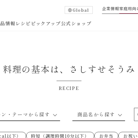
企業情報
家庭用向
Global
商品情報
レシピ
ピックアップ
公式ショップ
料理の基本は、
さしすせそうみ
RECIPE
たれ
調味酢
中華調味料
つゆ・だし
ーン・テーマから探す
商品名から探す
ピ
お肉のレシピ
下味冷凍
あえるハコネーゼトマトバジル
卵・乳のレシピ
穀物類のレシピ
なんでも南蛮
あえるハコネー
cal以下）
時短（調理時間10分以下）
お弁当
お祝い
○の炒
朝シャン（ごはん派）
あえるハコネーゼ明太子
朝シャン（パン
あえるハコネー