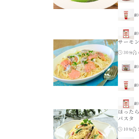
創
創
サーモ
30分
創
創
創
ほった
パスタ
10分