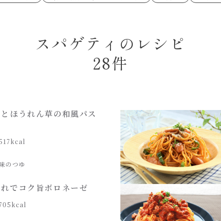
あえるハコネーゼペペロンチーノ
あえるハコネー
シャンタン粉末
創味のつゆ
時短（調理時間10分以下）
お弁当
創味のつゆ減塩
京の和風だし
おつまみ/おやつ
主菜
カレーだし
そうめんつゆ
ごはんもの
サラダ
焼肉のたれ 初代
焼肉のたれ 二
本気中華
スパゲティのレシピ
肉ピクキノピク
だしまろ酢
聖護院かぶらの
グラタン/ドリア
シャンタン粉末
ハコネーゼ 海老クリーム
ハコネーゼ ボ
ハコネーゼ カルボナーラ
ハコネーゼ イ
グを含む）
28件
ハコネーゼ アラビアータ
ハコネーゼ ク
だしまろ麺
シャンタン鍋
BBQ/キャンプ
炊飯器
レンジ調理
お子さま
ひなまつり
こどもの日
運動会
クリスマス
その他
ンとほうれん草の和風パス
517kcal
味のつゆ
たれでコク旨ボロネーゼ
705kcal