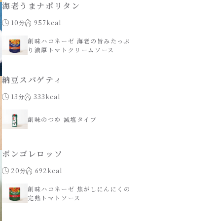
海老うまナポリタン
10分
957kcal
創味ハコネーゼ 海老の旨みたっぷ
り濃厚トマトクリームソース
納豆スパゲティ
13分
333kcal
創味のつゆ 減塩タイプ
ボンゴレロッソ
20分
692kcal
創味ハコネーゼ 焦がしにんにくの
完熟トマトソース