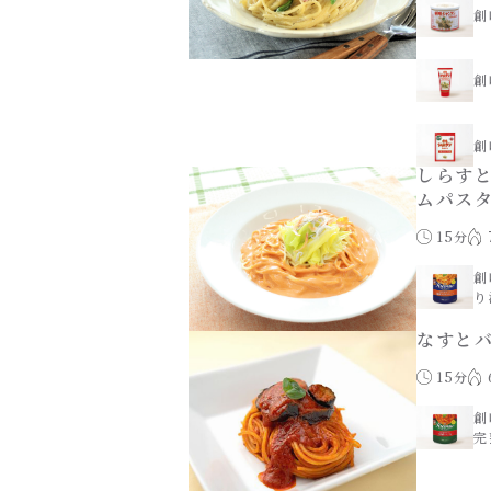
創
創
創
しらす
ムパス
15分
創
り
なすと
15分
創
完