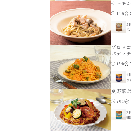
サーモ
15分
創
み
ブロッ
パゲッ
15分
創
り
夏野菜
20分
創
味