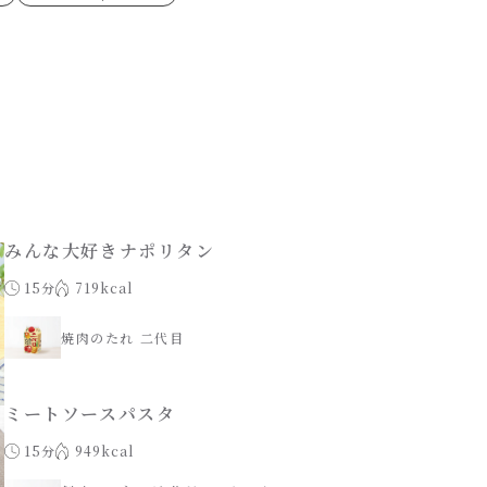
ゼたらこクリーム
代目
もみじおろしぽん酢
（シャンタンチーズニン
ロネーゼ
カスミ
リーミーボロネーゼ
みんな大好きナポリタン
15分
719kcal
焼肉のたれ 二代目
ミートソースパスタ
15分
949kcal