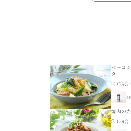
あえるハコネーゼジェノベーゼ
め物～
シャンタンシリーズ
ヘルシー（150kcal以下）
創味のつゆあまくち
お祝い
白だし
副菜
すき焼のたれ
スープ
やみつききゃべつの塩たれ
鍋
ハコネーゼ 完熟トマト
ハコネーゼ ポルチーニ
ハコネーゼ ボンゴレ
パウチのまんまシリーズ
おもてなし
ホットプレート
節分
ハロウィン
年末年始
ベーコ
タ
15分
創
焼肉の
15分