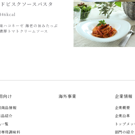
ードビスクソースパスタ
846kcal
味ハコネーゼ 海老の旨みたっぷ
濃厚トマトクリームソース
用向け
海外事業
企業情報
用商品情報
企業概要
商品紹介
企業沿革
品一覧
トップメッ
様専用調味料
部門の紹介