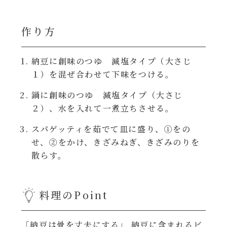
焼肉のたれ 二代目
パウチのまんまシリーズ
作り方
やみつききゃべつの塩たれ
だしまろ麺
納豆に創味のつゆ 減塩タイプ（大さじ
だしまろ酢
１）を混ぜ合わせて下味をつける。
シャンタン鍋
聖護院かぶらのもみじおろしぽん酢
鍋に創味のつゆ 減塩タイプ（大さじ
２）、水を入れて一煮立ちさせる。
おもてなし
ハコネーゼ 完熟トマト
スパゲッティを茹でて皿に盛り、①をの
せ、②をかけ、きざみねぎ、きざみのりを
BBQ/キャンプ
ハコネーゼ 海老クリーム
散らす。
炊飯器
ハコネーゼ ボロネーゼ
料理のPoint
ホットプレート
ハコネーゼ ポルチーニ
「納豆は骨を丈夫にする」 納豆に含まれるビ