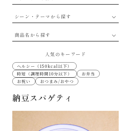
野菜のレシピ
シーン・テーマから探す
魚介のレシピ
なんでもナムル
商品名から探す
お肉のレシピ
下味冷凍
あえるハコネーゼカルボナーラ
人気のキーワード
卵・乳のレシピ
なんでも南蛮
ヘルシー（150kcal以下）
あえるハコネーゼトマトバジル
時短（調理時間10分以下）
お弁当
穀物類のレシピ
お祝い
おつまみ/おやつ
考えるな、二代目で炒めろ！～○○の炒め物
あえるハコネーゼ高菜
～
果実のレシピ
納豆スパゲティ
あえるハコネーゼミートソース
朝シャン（ごはん派）
あえるハコネーゼ明太子
朝シャン（パン派）