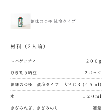
創味のつゆ減塩
サラダ
創味のつゆ 減塩タイプ
京の和風だし
スープ
白だし
本気中華
材料（2⼈前）
カレーだし
肉ピクキノピク
スパゲッティ
２００g
そうめんつゆ
ひき割り納豆
２パック
鍋
すき焼のたれ
創味のつゆ 減塩タイプ
大さじ３ (４５ml)
グラタン/ドリア
水
１２０ml
焼肉のたれ 初代
シャンタン粉末（シャンタンチーズニングを
きざみねぎ、きざみのり
適量
含む）