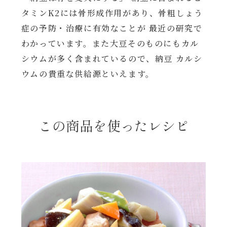
レンジ調理
タミンK2には骨形成作用があり、骨粗しょう
ハコネーゼ カルボナーラ
症の予防・治療に有効なことが 最近の研究で
お子さま
わかっています。また大豆そのものにもカル
ハコネーゼ イカスミ
シウムが多く含まれているので、納豆 カルシ
節分
ウムの貴重な供給源といえます。
ハコネーゼ ボンゴレ
ひなまつり
ハコネーゼ アラビアータ
この商品を使ったレシピ
こどもの日
ハコネーゼ クリーミーボロネーゼ
ハロウィン
運動会
クリスマス