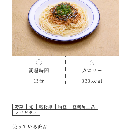
あえるハコネーゼナポリタン
ヘルシー（150kcal以下）
あえるハコネーゼジェノベーゼ
時短（調理時間10分以下）
あえるハコネーゼペペロンチーノ
お弁当
あえるハコネーゼたらこクリーム
お祝い
調理時間
カロリー
シャンタンシリーズ
おつまみ/おやつ
13分
333kcal
シャンタン粉末
主菜
野菜
麺
穀物類
納豆
豆類加工品
創味のつゆ
スパゲティ
副菜
創味のつゆあまくち
使っている商品
ごはんもの