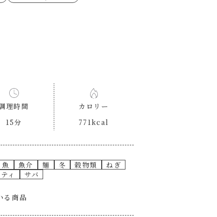
ゼたらこクリーム
代目
もみじおろしぽん酢
（シャンタンチーズニン
ロネーゼ
カスミ
リーミーボロネーゼ
調理時間
カロリー
15分
771kcal
魚
魚介
麺
冬
穀物類
ねぎ
ゲティ
サバ
いる商品