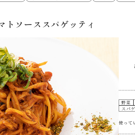
あえるハコネーゼペペロンチーノ
あえるハコネー
シャンタン粉末
創味のつゆ
時短（調理時間10分以下）
お弁当
創味のつゆ減塩
京の和風だし
おつまみ/おやつ
主菜
カレーだし
そうめんつゆ
ごはんもの
サラダ
焼肉のたれ 初代
焼肉のたれ 二
マトソーススパゲッティ
本気中華
肉ピクキノピク
だしまろ酢
聖護院かぶらの
グラタン/ドリア
シャンタン粉末
ハコネーゼ 海老クリーム
ハコネーゼ ボ
ハコネーゼ カルボナーラ
ハコネーゼ イ
グを含む）
ハコネーゼ アラビアータ
ハコネーゼ ク
だしまろ麺
シャンタン鍋
BBQ/キャンプ
炊飯器
レンジ調理
お子さま
ひなまつり
こどもの日
運動会
クリスマス
その他
野菜
スパ
使って