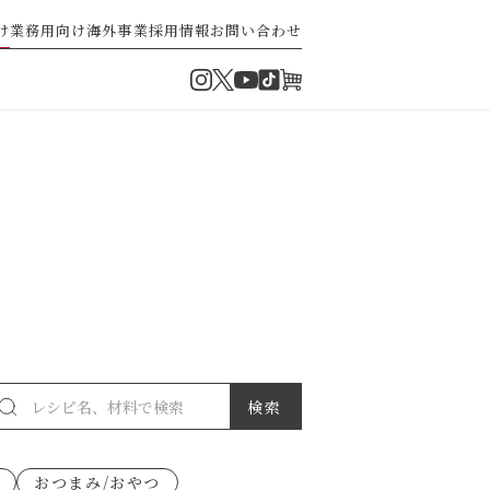
け
業務用向け
海外事業
採用情報
お問い合わせ
Instagram
Twitter
TikTok
オンラインショップ
YouTube
・ぽん酢
パスタソース
ゼ高菜
果実のレシピ
おつまみ/おやつ
派）
ゼナポリタン