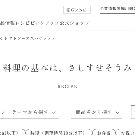
企業情報
家庭用向
Global
商品情報
レシピ
ピックアップ
公式ショップ
くトマトソーススパゲッティ
料理の基本は、
さしすせそうみ
RECIPE
たれ
調味酢
中華調味料
つゆ・だし
ーン・テーマから探す
商品名から探す
ピ
お肉のレシピ
下味冷凍
あえるハコネーゼトマトバジル
卵・乳のレシピ
穀物類のレシピ
なんでも南蛮
あえるハコネー
cal以下）
時短（調理時間10分以下）
お弁当
お祝い
○の炒
朝シャン（ごはん派）
あえるハコネーゼ明太子
朝シャン（パン
あえるハコネー