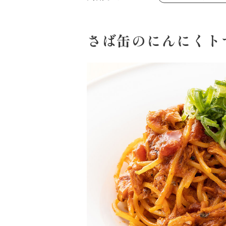
あえるハコネーゼジェノベーゼ
め物～
シャンタンシリーズ
ヘルシー（150kcal以下）
創味のつゆあまくち
お祝い
白だし
副菜
すき焼のたれ
さば缶のにんにくト
スープ
やみつききゃべつの塩たれ
鍋
ハコネーゼ 完熟トマト
ハコネーゼ ポルチーニ
ハコネーゼ ボンゴレ
パウチのまんまシリーズ
おもてなし
ホットプレート
節分
ハロウィン
年末年始