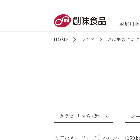
創味食品
家庭用
HOME
レシピ
さば缶のにんに
商品情報
新商品情報
カテゴリから探す
シ
なんでもナムル
あえるハコネーゼカルボナーラ
野菜のレシピ
魚介のレシ
人気のキーワード
ヘルシー（150k
考えるな、二代目で炒めろ！～○
あえるハコネーゼミートソース