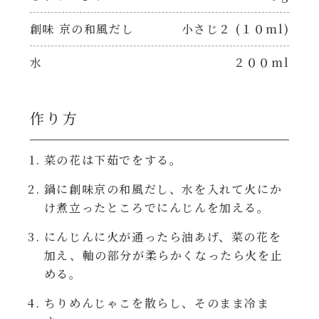
焼肉のたれ 二代目
創味 京の和風だし
小さじ２ (１０ml)
パウチのまんまシリーズ
やみつききゃべつの塩たれ
水
２００ml
だしまろ麺
だしまろ酢
作り方
シャンタン鍋
聖護院かぶらのもみじおろしぽん酢
おもてなし
菜の花は下茹でをする。
ハコネーゼ 完熟トマト
鍋に創味京の和風だし、水を入れて火にか
BBQ/キャンプ
け煮立ったところでにんじんを加える。
ハコネーゼ 海老クリーム
にんじんに火が通ったら油あげ、菜の花を
炊飯器
加え、軸の部分が柔らかくなったら火を止
ハコネーゼ ボロネーゼ
める。
ホットプレート
ハコネーゼ ポルチーニ
ちりめんじゃこを散らし、そのまま冷ま