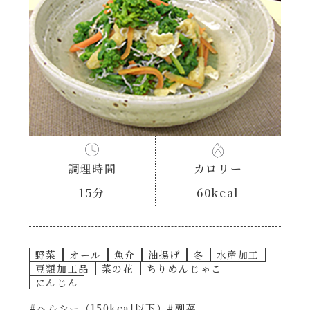
あえるハコネーゼナポリタン
ヘルシー（150kcal以下）
あえるハコネーゼジェノベーゼ
時短（調理時間10分以下）
あえるハコネーゼペペロンチーノ
お弁当
あえるハコネーゼたらこクリーム
お祝い
調理時間
カロリー
シャンタンシリーズ
おつまみ/おやつ
15分
60kcal
シャンタン粉末
主菜
野菜
オール
魚介
油揚げ
冬
水産加工
創味のつゆ
副菜
豆類加工品
菜の花
ちりめんじゃこ
にんじん
創味のつゆあまくち
#ヘルシー（150kcal以下）
#副菜
ごはんもの