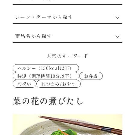
野菜のレシピ
シーン・テーマから探す
魚介のレシピ
なんでもナムル
商品名から探す
お肉のレシピ
下味冷凍
あえるハコネーゼカルボナーラ
人気のキーワード
卵・乳のレシピ
なんでも南蛮
ヘルシー（150kcal以下）
あえるハコネーゼトマトバジル
時短（調理時間10分以下）
お弁当
穀物類のレシピ
お祝い
おつまみ/おやつ
考えるな、二代目で炒めろ！～○○の炒め物
あえるハコネーゼ高菜
～
果実のレシピ
菜の花の煮びたし
あえるハコネーゼミートソース
朝シャン（ごはん派）
あえるハコネーゼ明太子
朝シャン（パン派）