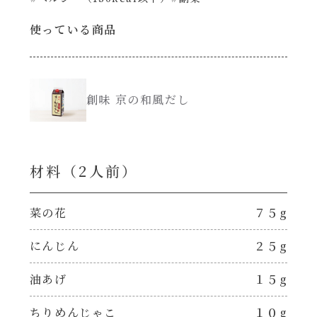
創味のつゆ減塩
使っている商品
サラダ
京の和風だし
スープ
創味 京の和風だし
白だし
本気中華
カレーだし
肉ピクキノピク
材料（2⼈前）
そうめんつゆ
鍋
菜の花
７５g
すき焼のたれ
にんじん
２５g
グラタン/ドリア
油あげ
１５g
焼肉のたれ 初代
シャンタン粉末（シャンタンチーズニングを
含む）
ちりめんじゃこ
１０g