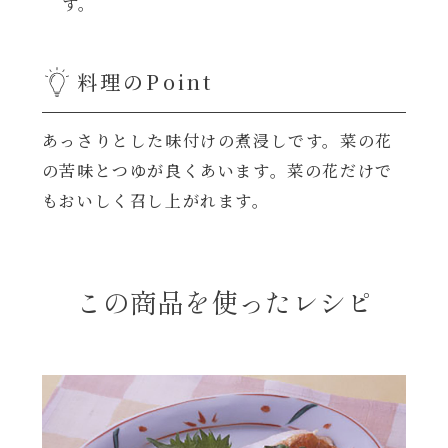
す。
レンジ調理
ハコネーゼ カルボナーラ
お子さま
料理のPoint
ハコネーゼ イカスミ
節分
あっさりとした味付けの煮浸しです。菜の花
ハコネーゼ ボンゴレ
の苦味とつゆが良くあいます。菜の花だけで
ひなまつり
もおいしく召し上がれます。
ハコネーゼ アラビアータ
こどもの日
ハコネーゼ クリーミーボロネーゼ
この商品を使ったレシピ
ハロウィン
運動会
クリスマス