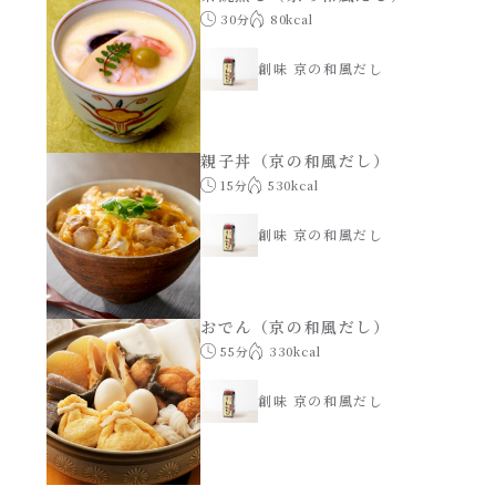
30分
80kcal
創味のつゆ減塩
サラダ
創味 京の和風だし
京の和風だし
スープ
親子丼（京の和風だし）
白だし
15分
530kcal
本気中華
創味 京の和風だし
カレーだし
肉ピクキノピク
そうめんつゆ
鍋
おでん（京の和風だし）
55分
330kcal
すき焼のたれ
グラタン/ドリア
創味 京の和風だし
焼肉のたれ 初代
シャンタン粉末（シャンタンチーズニングを
含む）