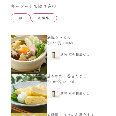
あえるハコネーゼナポリタン
キーワードで絞り込む
ヘルシー（150kcal以下）
卵
乳製品
あえるハコネーゼジェノベーゼ
時短（調理時間10分以下）
あえるハコネーゼペペロンチーノ
鍋焼きうどん
お弁当
15分
788kcal
あえるハコネーゼたらこクリーム
お祝い
創味 京の和風だし
シャンタンシリーズ
おつまみ/おやつ
基本のだし巻きたまご
シャンタン粉末
10分
123kcal
主菜
創味 京の和風だし
創味のつゆ
副菜
創味のつゆあまくち
茶碗蒸し（京の和風だし）
ごはんもの