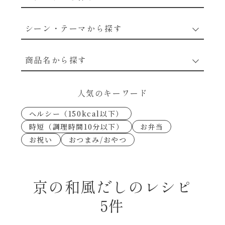
野菜のレシピ
シーン・テーマから探す
魚介のレシピ
なんでもナムル
商品名から探す
お肉のレシピ
下味冷凍
あえるハコネーゼカルボナーラ
人気のキーワード
卵・乳のレシピ
なんでも南蛮
ヘルシー（150kcal以下）
あえるハコネーゼトマトバジル
時短（調理時間10分以下）
お弁当
穀物類のレシピ
お祝い
おつまみ/おやつ
考えるな、二代目で炒めろ！～○○の炒め物
あえるハコネーゼ高菜
～
果実のレシピ
あえるハコネーゼミートソース
京の和風だしのレシピ
朝シャン（ごはん派）
5件
あえるハコネーゼ明太子
朝シャン（パン派）