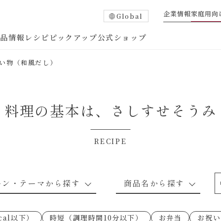
企業情報
家庭用向
Global
商品情報
レシピ
ピックアップ
公式ショップ
い物（和風だし）
料理の基本は、
さしすせそうみ
RECIPE
たれ
調味酢
中華調味料
つゆ・だし
ーン・テーマから探す
商品名から探す
ピ
お肉のレシピ
下味冷凍
あえるハコネーゼトマトバジル
卵・乳のレシピ
穀物類のレシピ
なんでも南蛮
あえるハコネー
cal以下）
時短（調理時間10分以下）
お弁当
お祝い
○の炒
朝シャン（ごはん派）
あえるハコネーゼ明太子
朝シャン（パン
あえるハコネー