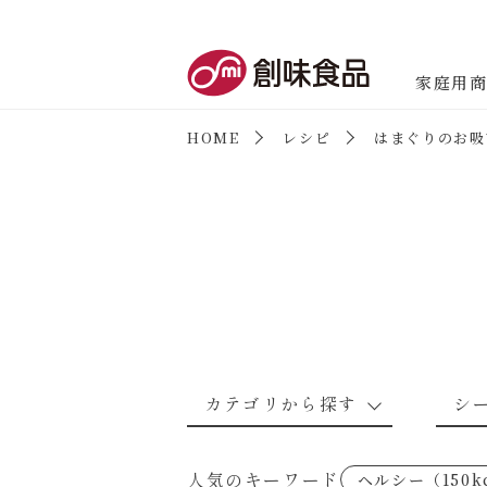
創味食品
家庭用
HOME
レシピ
はまぐりのお吸
商品情報
新商品情報
カテゴリから探す
シ
なんでもナムル
あえるハコネーゼカルボナーラ
野菜のレシピ
魚介のレシ
人気のキーワード
ヘルシー（150k
考えるな、二代目で炒めろ！～○
あえるハコネーゼミートソース