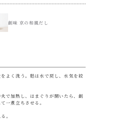
創味 京の和風だし
殻をよく洗う。麩は水で戻し、水気を絞
中火で加熱し、はまぐりが開いたら、創
れて一煮立ちさせる。
える。