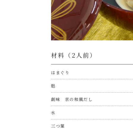
材料（2⼈前）
はまぐり
麩
創味 京の和風だし
水
三つ葉