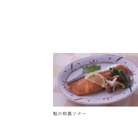
鮭の和風ソテー