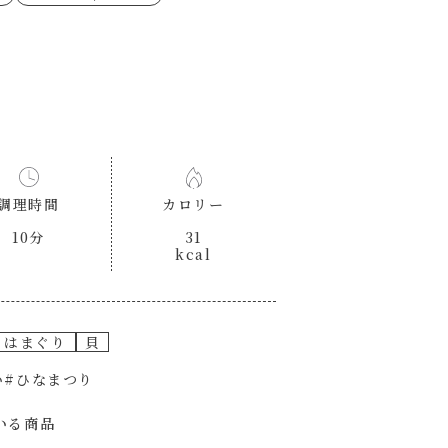
ゼたらこクリーム
代目
もみじおろしぽん酢
（シャンタンチーズニン
ロネーゼ
カスミ
リーミーボロネーゼ
調理時間
カロリー
10分
31
kcal
はまぐり
貝
い
#ひなまつり
いる商品