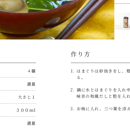
作り方
４個
はまぐりは砂抜きをし、
る。
適量
鍋に水とはまぐりを入れ
味京の和風だしと麩を入
大さじ１
お椀に入れ、三つ葉を添
３００ml
適量