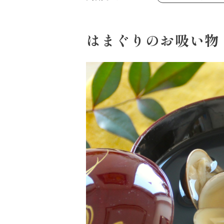
あえるハコネーゼジェノベーゼ
め物～
シャンタンシリーズ
ヘルシー（150kcal以下）
創味のつゆあまくち
お祝い
白だし
副菜
すき焼のたれ
はまぐりのお吸い物
スープ
やみつききゃべつの塩たれ
鍋
ハコネーゼ 完熟トマト
ハコネーゼ ポルチーニ
ハコネーゼ ボンゴレ
パウチのまんまシリーズ
おもてなし
ホットプレート
節分
ハロウィン
年末年始