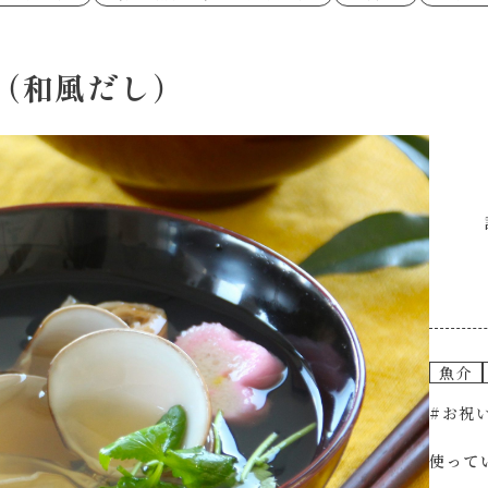
あえるハコネーゼペペロンチーノ
あえるハコネー
シャンタン粉末
創味のつゆ
時短（調理時間10分以下）
お弁当
創味のつゆ減塩
京の和風だし
おつまみ/おやつ
主菜
カレーだし
そうめんつゆ
ごはんもの
サラダ
焼肉のたれ 初代
焼肉のたれ 二
（和風だし）
本気中華
肉ピクキノピク
だしまろ酢
聖護院かぶらの
グラタン/ドリア
シャンタン粉末
ハコネーゼ 海老クリーム
ハコネーゼ ボ
ハコネーゼ カルボナーラ
ハコネーゼ イ
グを含む）
ハコネーゼ アラビアータ
ハコネーゼ ク
だしまろ麺
シャンタン鍋
BBQ/キャンプ
炊飯器
レンジ調理
お子さま
ひなまつり
こどもの日
運動会
クリスマス
その他
魚介
#お祝
使って