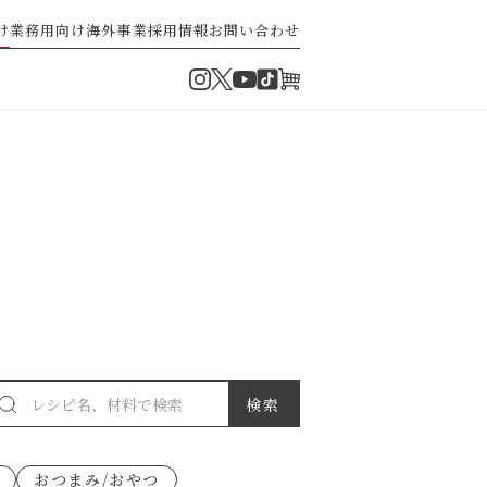
け
業務用向け
海外事業
採用情報
お問い合わせ
Instagram
Twitter
TikTok
オンラインショップ
YouTube
・ぽん酢
パスタソース
ゼ高菜
果実のレシピ
おつまみ/おやつ
派）
ゼナポリタン