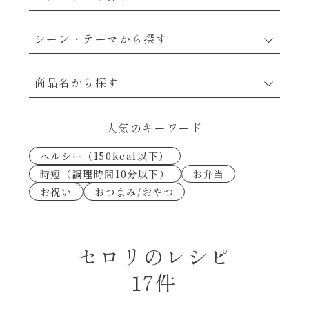
野菜のレシピ
シーン・テーマから探す
魚介のレシピ
なんでもナムル
商品名から探す
お肉のレシピ
下味冷凍
あえるハコネーゼカルボナーラ
人気のキーワード
卵・乳のレシピ
なんでも南蛮
ヘルシー（150kcal以下）
あえるハコネーゼトマトバジル
時短（調理時間10分以下）
お弁当
穀物類のレシピ
お祝い
おつまみ/おやつ
考えるな、二代目で炒めろ！～○○の炒め物
あえるハコネーゼ高菜
～
果実のレシピ
あえるハコネーゼミートソース
セロリのレシピ
朝シャン（ごはん派）
17件
あえるハコネーゼ明太子
朝シャン（パン派）