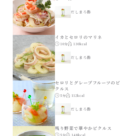
レンジ調理
ハコネーゼ カルボナーラ
だしまろ酢
お子さま
ハコネーゼ イカスミ
イカとセロリのマリネ
節分
10分
130kcal
ハコネーゼ ボンゴレ
ひなまつり
だしまろ酢
ハコネーゼ アラビアータ
こどもの日
ハコネーゼ クリーミーボロネーゼ
セロリとグレープフルーツのピ
クルス
ハロウィン
5分
112kcal
だしまろ酢
運動会
残り野菜で華やかピクルス
クリスマス
5分
148kcal