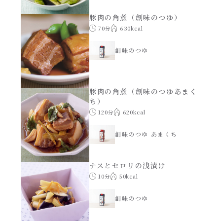
豚肉の角煮（創味のつゆ）
創味のつゆ減塩
サラダ
70分
630kcal
京の和風だし
創味のつゆ
スープ
白だし
本気中華
豚肉の角煮（創味のつゆあまく
ち）
カレーだし
120分
620kcal
肉ピクキノピク
創味のつゆ あまくち
そうめんつゆ
鍋
すき焼のたれ
ナスとセロリの浅漬け
グラタン/ドリア
10分
50kcal
焼肉のたれ 初代
創味のつゆ
シャンタン粉末（シャンタンチーズニングを
含む）