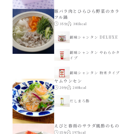
焼肉のたれ 二代目
豚バラ肉とひらひら野菜のカラ
パウチのまんまシリーズ
フル鍋
やみつききゃべつの塩たれ
35分
381kcal
だしまろ麺
だしまろ酢
創味シャンタン DELUXE
シャンタン鍋
創味シャンタン やわらかタ
聖護院かぶらのもみじおろしぽん酢
イプ
おもてなし
ハコネーゼ 完熟トマト
創味シャンタン 粉末タイプ
ヤムウンセン
BBQ/キャンプ
20分
240kcal
ハコネーゼ 海老クリーム
だしまろ酢
炊飯器
ハコネーゼ ボロネーゼ
ホットプレート
ハコネーゼ ポルチーニ
えびと春雨のサラダ風酢のもの
15分
197kcal