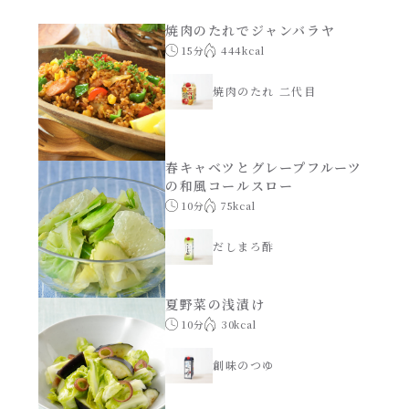
あえるハコネーゼナポリタン
焼肉のたれでジャンバラヤ
ヘルシー（150kcal以下）
15分
444kcal
あえるハコネーゼジェノベーゼ
時短（調理時間10分以下）
焼肉のたれ 二代目
あえるハコネーゼペペロンチーノ
お弁当
春キャベツとグレープフルーツ
あえるハコネーゼたらこクリーム
の和風コールスロー
お祝い
10分
75kcal
シャンタンシリーズ
おつまみ/おやつ
だしまろ酢
シャンタン粉末
主菜
夏野菜の浅漬け
10分
30kcal
創味のつゆ
副菜
創味のつゆ
創味のつゆあまくち
ごはんもの