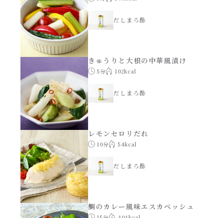
年末年始
だしまろ酢
その他
きゅうりと大根の中華風漬け
5分
102kcal
だしまろ酢
レモンセロリだれ
10分
54kcal
だしまろ酢
鯛のカレー風味エスカベッシュ
15分
404kcal