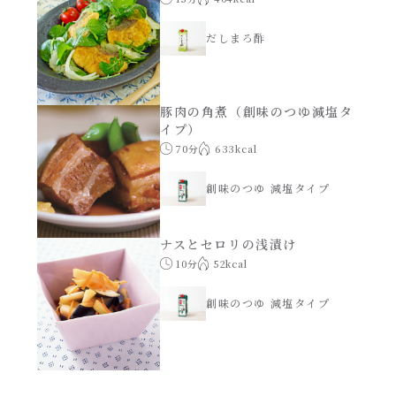
だしまろ酢
豚肉の角煮（創味のつゆ減塩タ
イプ）
70分
633kcal
創味のつゆ 減塩タイプ
ナスとセロリの浅漬け
10分
52kcal
創味のつゆ 減塩タイプ