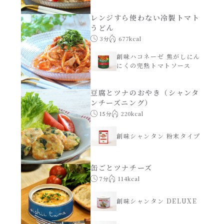
レンジすら使わない冷製トマト
創味のつゆ減塩
うどん
サラダ
3分
677kcal
京の和風だし
創味ハコネーゼ 焦がしにん
スープ
にくの完熟トマトソース
白だし
本気中華
豆腐とツナのおやき（シャンタ
ンチーズニング）
カレーだし
15分
220kcal
肉ピクキノピク
創味シャンタン 粉末タイプ
そうめんつゆ
鍋
すき焼のたれ
缶ごとツナチーズ
グラタン/ドリア
7分
114kcal
焼肉のたれ 初代
創味シャンタン DELUXE
シャンタン粉末（シャンタンチーズニングを
含む）