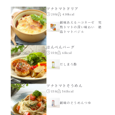
あえるハコネーゼナポリタン
ツナトマトドリア
ヘルシー（150kcal以下）
20分
430kcal
あえるハコネーゼジェノベーゼ
創味あえるハコネーゼ 完
時短（調理時間10分以下）
熟トマトの深い味わい 絶
品トマトバジル
あえるハコネーゼペペロンチーノ
お弁当
はんぺんバーグ
あえるハコネーゼたらこクリーム
15分
61kcal
お祝い
だしまろ酢
シャンタンシリーズ
おつまみ/おやつ
シャンタン粉末
主菜
ツナトマトそうめん
15分
561kcal
創味のつゆ
副菜
創味のそうめんつゆ
創味のつゆあまくち
ごはんもの