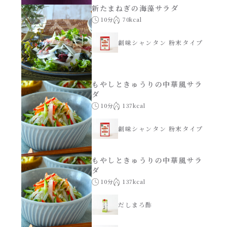
新たまねぎの海藻サラダ
年末年始
10分
70kcal
創味シャンタン 粉末タイプ
その他
もやしときゅうりの中華風サラ
ダ
10分
137kcal
創味シャンタン 粉末タイプ
もやしときゅうりの中華風サラ
ダ
10分
137kcal
だしまろ酢