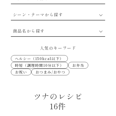
野菜のレシピ
シーン・テーマから探す
魚介のレシピ
なんでもナムル
商品名から探す
お肉のレシピ
下味冷凍
あえるハコネーゼカルボナーラ
人気のキーワード
卵・乳のレシピ
なんでも南蛮
ヘルシー（150kcal以下）
あえるハコネーゼトマトバジル
時短（調理時間10分以下）
お弁当
穀物類のレシピ
お祝い
おつまみ/おやつ
考えるな、二代目で炒めろ！～○○の炒め物
あえるハコネーゼ高菜
～
果実のレシピ
あえるハコネーゼミートソース
ツナのレシピ
朝シャン（ごはん派）
16件
あえるハコネーゼ明太子
朝シャン（パン派）