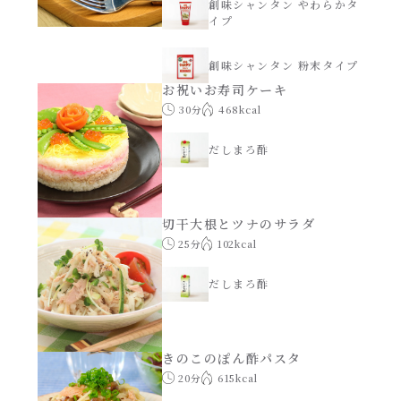
焼肉のたれ 二代目
創味シャンタン やわらかタ
イプ
パウチのまんまシリーズ
やみつききゃべつの塩たれ
創味シャンタン 粉末タイプ
お祝いお寿司ケーキ
だしまろ麺
だしまろ酢
30分
468kcal
シャンタン鍋
だしまろ酢
聖護院かぶらのもみじおろしぽん酢
おもてなし
ハコネーゼ 完熟トマト
切干大根とツナのサラダ
25分
102kcal
BBQ/キャンプ
ハコネーゼ 海老クリーム
だしまろ酢
炊飯器
ハコネーゼ ボロネーゼ
ホットプレート
きのこのぽん酢パスタ
ハコネーゼ ポルチーニ
20分
615kcal