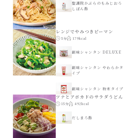
レンジ調理
聖護院かぶらのもみじおろ
ハコネーゼ カルボナーラ
しぽん酢
お子さま
ハコネーゼ イカスミ
レンジでやみつきピーマン
5分
179kcal
節分
ハコネーゼ ボンゴレ
創味シャンタン DELUXE
ひなまつり
ハコネーゼ アラビアータ
創味シャンタン やわらかタ
イプ
こどもの日
ハコネーゼ クリーミーボロネーゼ
創味シャンタン 粉末タイプ
ハロウィン
ツナとアボカドのサラダうどん
15分
492kcal
運動会
だしまろ酢
クリスマス