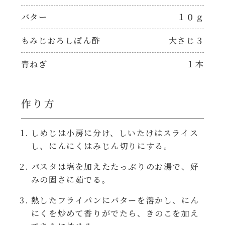
焼肉のたれ 二代目
バター
１０ｇ
パウチのまんまシリーズ
やみつききゃべつの塩たれ
もみじおろしぽん酢
大さじ３
だしまろ麺
だしまろ酢
青ねぎ
１本
シャンタン鍋
聖護院かぶらのもみじおろしぽん酢
作り方
おもてなし
ハコネーゼ 完熟トマト
しめじは小房に分け、しいたけはスライス
BBQ/キャンプ
し、にんにくはみじん切りにする。
ハコネーゼ 海老クリーム
パスタは塩を加えたたっぷりのお湯で、好
炊飯器
みの固さに茹でる。
ハコネーゼ ボロネーゼ
熱したフライパンにバターを溶かし、にん
ホットプレート
ハコネーゼ ポルチーニ
にくを炒めて香りがでたら、きのこを加え