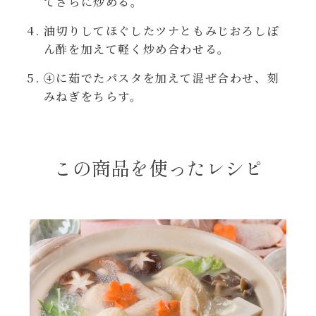
てさらに炒める。
レンジ調理
ハコネーゼ カルボナーラ
油切りしてほぐしたツナともみじおろしぽ
ん酢を加えて軽く炒め合わせる。
お子さま
ハコネーゼ イカスミ
④に茹でたパスタを加えて混ぜ合わせ、刻
節分
みねぎをちらす。
ハコネーゼ ボンゴレ
ひなまつり
ハコネーゼ アラビアータ
この商品を使ったレシピ
こどもの日
ハコネーゼ クリーミーボロネーゼ
ハロウィン
運動会
クリスマス