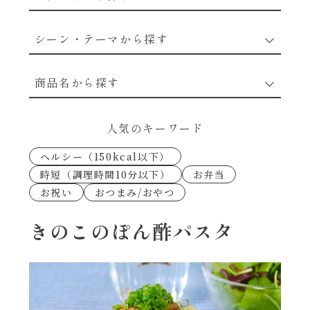
野菜のレシピ
シーン・テーマから探す
魚介のレシピ
なんでもナムル
商品名から探す
お肉のレシピ
下味冷凍
あえるハコネーゼカルボナーラ
人気のキーワード
卵・乳のレシピ
なんでも南蛮
ヘルシー（150kcal以下）
あえるハコネーゼトマトバジル
時短（調理時間10分以下）
お弁当
穀物類のレシピ
お祝い
おつまみ/おやつ
考えるな、二代目で炒めろ！～○○の炒め物
あえるハコネーゼ高菜
～
果実のレシピ
きのこのぽん酢パスタ
あえるハコネーゼミートソース
朝シャン（ごはん派）
あえるハコネーゼ明太子
朝シャン（パン派）