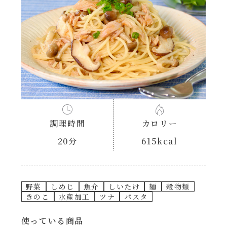
あえるハコネーゼナポリタン
ヘルシー（150kcal以下）
あえるハコネーゼジェノベーゼ
時短（調理時間10分以下）
あえるハコネーゼペペロンチーノ
お弁当
あえるハコネーゼたらこクリーム
お祝い
調理時間
カロリー
シャンタンシリーズ
おつまみ/おやつ
20分
615kcal
シャンタン粉末
主菜
野菜
しめじ
魚介
しいたけ
麺
穀物類
創味のつゆ
副菜
きのこ
水産加工
ツナ
パスタ
創味のつゆあまくち
使っている商品
ごはんもの