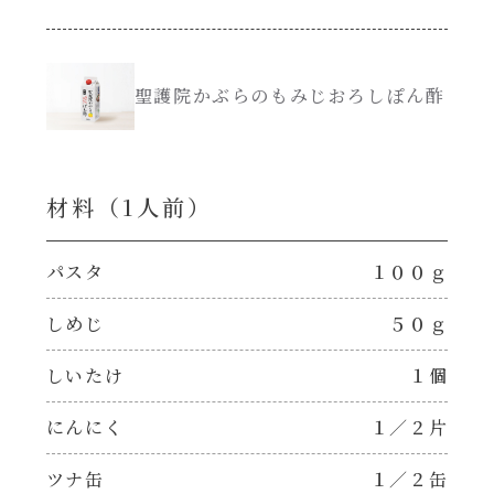
創味のつゆ減塩
サラダ
聖護院かぶらのもみじおろしぽん酢
京の和風だし
スープ
白だし
本気中華
材料（1⼈前）
カレーだし
肉ピクキノピク
パスタ
１００ｇ
そうめんつゆ
しめじ
５０ｇ
鍋
すき焼のたれ
しいたけ
１個
グラタン/ドリア
にんにく
１／２片
焼肉のたれ 初代
シャンタン粉末（シャンタンチーズニングを
ツナ缶
１／２缶
含む）