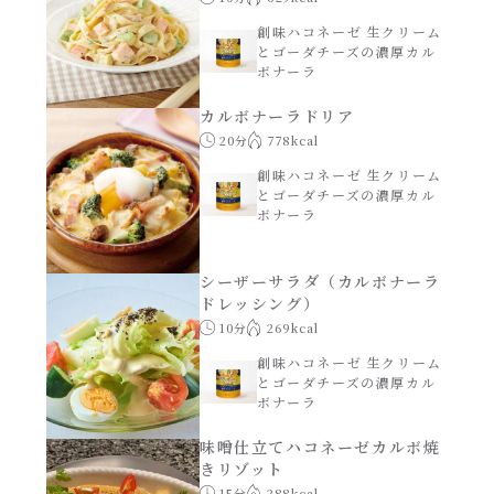
レンジ調理
ハコネーゼ カルボナーラ
創味ハコネーゼ 生クリーム
とゴーダチーズの濃厚カル
ボナーラ
お子さま
ハコネーゼ イカスミ
カルボナーラドリア
節分
20分
778kcal
ハコネーゼ ボンゴレ
創味ハコネーゼ 生クリーム
とゴーダチーズの濃厚カル
ひなまつり
ボナーラ
ハコネーゼ アラビアータ
こどもの日
シーザーサラダ（カルボナーラ
ハコネーゼ クリーミーボロネーゼ
ドレッシング）
10分
269kcal
ハロウィン
創味ハコネーゼ 生クリーム
とゴーダチーズの濃厚カル
運動会
ボナーラ
味噌仕立てハコネーゼカルボ焼
クリスマス
きリゾット
15分
288kcal