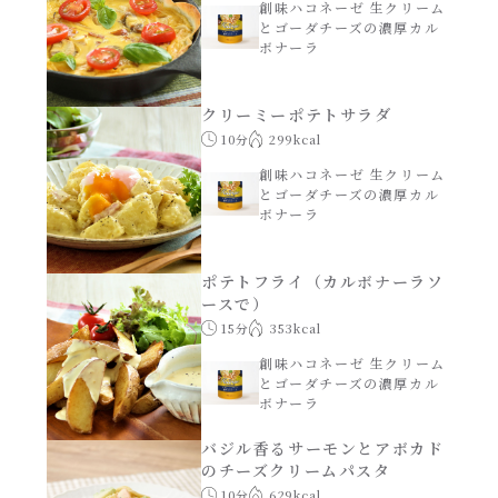
焼肉のたれ 二代目
創味ハコネーゼ 生クリーム
とゴーダチーズの濃厚カル
ボナーラ
パウチのまんまシリーズ
やみつききゃべつの塩たれ
クリーミーポテトサラダ
だしまろ麺
だしまろ酢
10分
299kcal
創味ハコネーゼ 生クリーム
シャンタン鍋
とゴーダチーズの濃厚カル
聖護院かぶらのもみじおろしぽん酢
ボナーラ
おもてなし
ハコネーゼ 完熟トマト
ポテトフライ（カルボナーラソ
ースで）
BBQ/キャンプ
15分
353kcal
ハコネーゼ 海老クリーム
創味ハコネーゼ 生クリーム
炊飯器
とゴーダチーズの濃厚カル
ハコネーゼ ボロネーゼ
ボナーラ
ホットプレート
バジル香るサーモンとアボカド
ハコネーゼ ポルチーニ
のチーズクリームパスタ
10分
629kcal