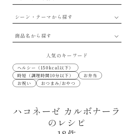
野菜のレシピ
シーン・テーマから探す
魚介のレシピ
なんでもナムル
商品名から探す
お肉のレシピ
下味冷凍
あえるハコネーゼカルボナーラ
人気のキーワード
卵・乳のレシピ
なんでも南蛮
ヘルシー（150kcal以下）
あえるハコネーゼトマトバジル
時短（調理時間10分以下）
お弁当
穀物類のレシピ
お祝い
おつまみ/おやつ
考えるな、二代目で炒めろ！～○○の炒め物
あえるハコネーゼ高菜
～
果実のレシピ
あえるハコネーゼミートソース
ハコネーゼ カルボナーラ
朝シャン（ごはん派）
のレシピ
あえるハコネーゼ明太子
朝シャン（パン派）
18件