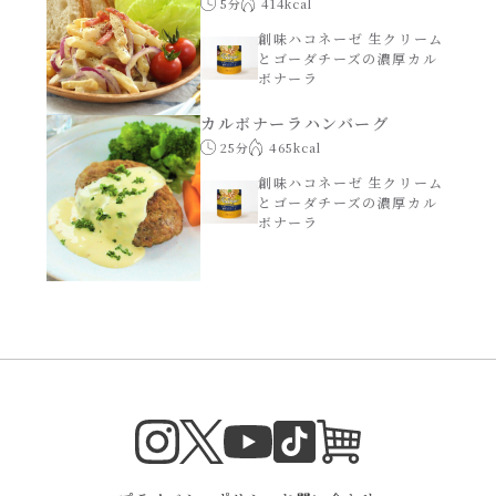
5分
414kcal
創味ハコネーゼ 生クリーム
とゴーダチーズの濃厚カル
ボナーラ
カルボナーラハンバーグ
25分
465kcal
創味ハコネーゼ 生クリーム
とゴーダチーズの濃厚カル
ボナーラ
Instagram
Twitter
TikTok
オンラインシ
YouTube