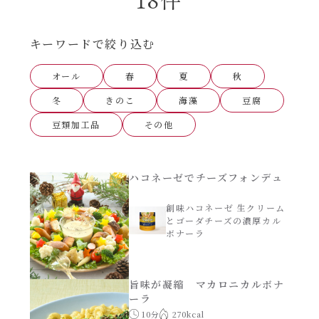
あえるハコネーゼナポリタン
ヘルシー（150kcal以下）
キーワードで絞り込む
あえるハコネーゼジェノベーゼ
時短（調理時間10分以下）
オール
春
夏
秋
あえるハコネーゼペペロンチーノ
冬
きのこ
海藻
豆腐
お弁当
豆類加工品
その他
あえるハコネーゼたらこクリーム
お祝い
ハコネーゼでチーズフォンデュ
シャンタンシリーズ
おつまみ/おやつ
創味ハコネーゼ 生クリーム
シャンタン粉末
とゴーダチーズの濃厚カル
主菜
ボナーラ
創味のつゆ
副菜
旨味が凝縮 マカロニカルボナ
ーラ
創味のつゆあまくち
10分
270kcal
ごはんもの