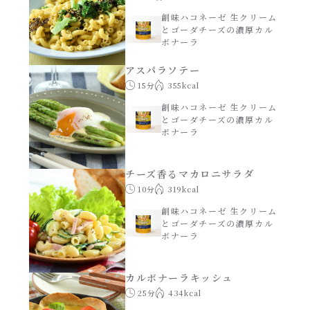
創味ハコネーゼ 生クリーム
創味のつゆ減塩
とゴーダチーズの濃厚カル
サラダ
ボナーラ
京の和風だし
アスパラソテー
スープ
15分
355kcal
創味ハコネーゼ 生クリーム
白だし
とゴーダチーズの濃厚カル
本気中華
ボナーラ
カレーだし
肉ピクキノピク
チーズ香るマカロニサラダ
10分
319kcal
そうめんつゆ
鍋
創味ハコネーゼ 生クリーム
とゴーダチーズの濃厚カル
すき焼のたれ
ボナーラ
グラタン/ドリア
焼肉のたれ 初代
カルボナーラキッシュ
シャンタン粉末（シャンタンチーズニングを
25分
434kcal
含む）