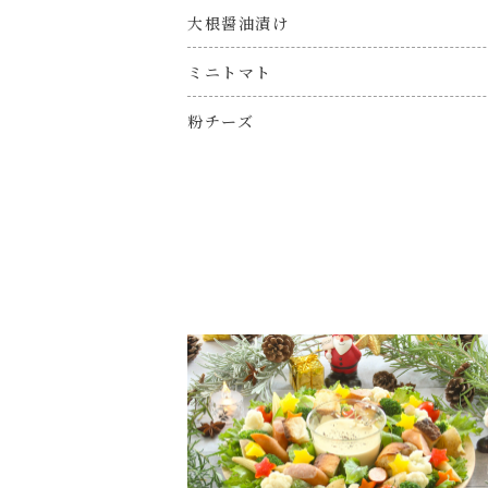
大根醤油漬け
ミニトマト
粉チーズ