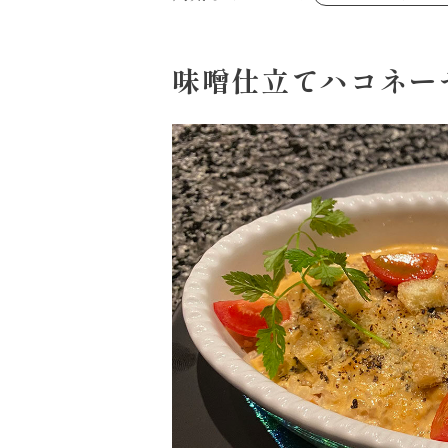
あえるハコネーゼジェノベーゼ
め物～
シャンタンシリーズ
ヘルシー（150kcal以下）
創味のつゆあまくち
お祝い
白だし
副菜
すき焼のたれ
味噌仕立てハコネー
スープ
やみつききゃべつの塩たれ
鍋
ハコネーゼ 完熟トマト
ハコネーゼ ポルチーニ
ハコネーゼ ボンゴレ
パウチのまんまシリーズ
おもてなし
ホットプレート
節分
ハロウィン
年末年始