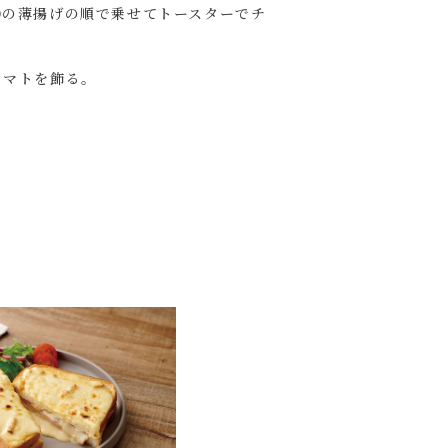
③の薄揚げの順で乗せてトースターでチ
トマトを飾る。