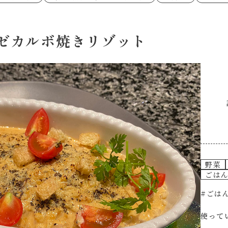
あえるハコネーゼペペロンチーノ
あえるハコネー
シャンタン粉末
創味のつゆ
時短（調理時間10分以下）
お弁当
創味のつゆ減塩
京の和風だし
おつまみ/おやつ
主菜
カレーだし
そうめんつゆ
ごはんもの
サラダ
焼肉のたれ 初代
焼肉のたれ 二
ゼカルボ焼きリゾット
本気中華
肉ピクキノピク
だしまろ酢
聖護院かぶらの
グラタン/ドリア
シャンタン粉末
ハコネーゼ 海老クリーム
ハコネーゼ ボ
ハコネーゼ カルボナーラ
ハコネーゼ イ
グを含む）
ハコネーゼ アラビアータ
ハコネーゼ ク
だしまろ麺
シャンタン鍋
BBQ/キャンプ
炊飯器
レンジ調理
お子さま
ひなまつり
こどもの日
運動会
クリスマス
その他
野菜
ごは
#ごは
使って