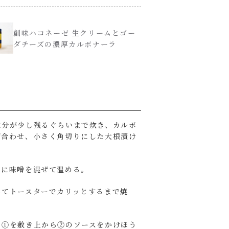
創味ハコネーゼ 生クリームとゴー
ダチーズの濃厚カルボナーラ
水分が少し残るぐらいまで炊き、カルボ
ぜ合わせ、小さく角切りにした大根漬け
スに味噌を混ぜて温める。
してトースターでカリッとするまで焼
り①を敷き上から②のソースをかけほう