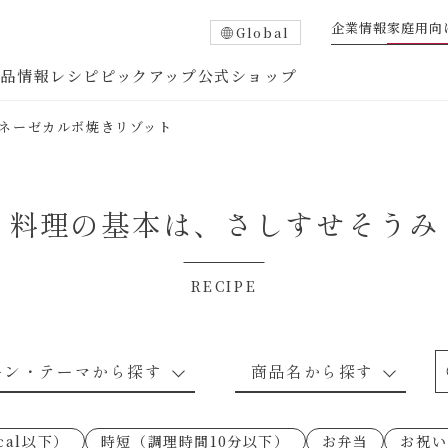
企業情報
家庭用向
Global
商品情報
レシピ
ピックアップ
公式ショップ
ネーゼカルボ焼きリゾット
料理の基本は、
さしすせそうみ
RECIPE
たれ
調味酢
中華調味料
つゆ・だし
ーン・テーマから探す
商品名から探す
ピ
お肉のレシピ
下味冷凍
あえるハコネーゼトマトバジル
卵・乳のレシピ
穀物類のレシピ
なんでも南蛮
あえるハコネー
cal以下）
時短（調理時間10分以下）
お弁当
お祝い
○の炒
朝シャン（ごはん派）
あえるハコネーゼ明太子
朝シャン（パン
あえるハコネー