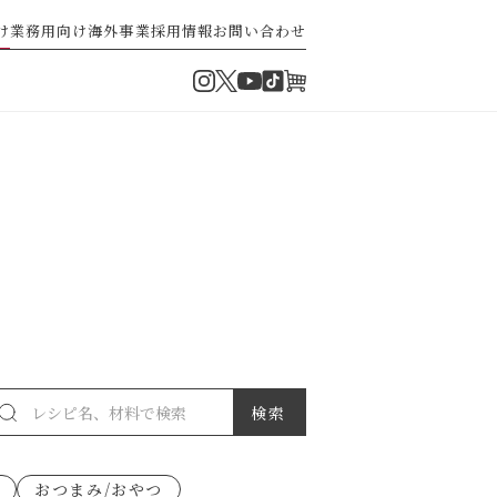
け
業務用向け
海外事業
採用情報
お問い合わせ
Instagram
Twitter
TikTok
オンラインショップ
YouTube
・ぽん酢
パスタソース
ゼ高菜
果実のレシピ
おつまみ/おやつ
派）
ゼナポリタン