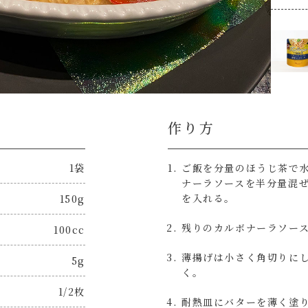
作り方
1袋
ご飯を分量のほうじ茶で
ナーラソースを半分量混
を入れる。
150g
残りのカルボナーラソー
100cc
薄揚げは小さく角切りに
5g
く。
1/2枚
耐熱皿にバターを薄く塗