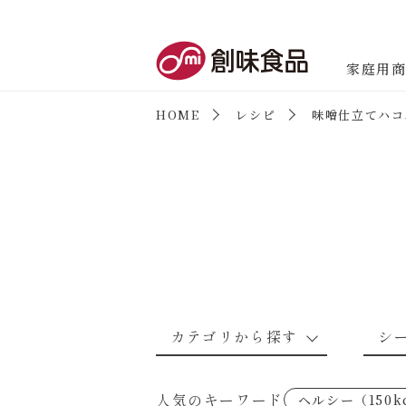
創味食品
家庭用
HOME
レシピ
味噌仕立てハコ
商品情報
新商品情報
カテゴリから探す
シ
なんでもナムル
あえるハコネーゼカルボナーラ
野菜のレシピ
魚介のレシ
人気のキーワード
ヘルシー（150k
考えるな、二代目で炒めろ！～○
あえるハコネーゼミートソース