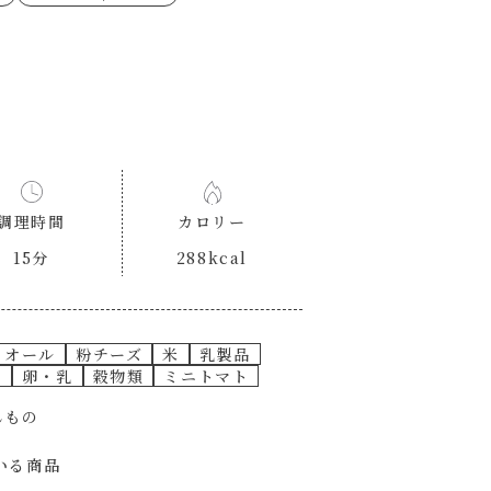
ゼたらこクリーム
代目
もみじおろしぽん酢
（シャンタンチーズニン
ロネーゼ
カスミ
リーミーボロネーゼ
調理時間
カロリー
15分
288kcal
オール
粉チーズ
米
乳製品
ん
卵・乳
穀物類
ミニトマト
んもの
いる商品