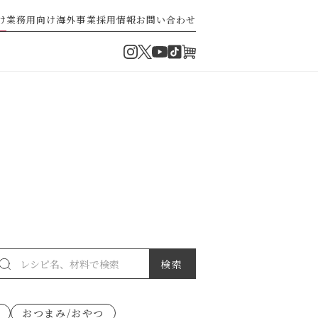
け
業務用向け
海外事業
採用情報
お問い合わせ
Instagram
Twitter
TikTok
オンラインショップ
YouTube
・ぽん酢
パスタソース
ゼ高菜
果実のレシピ
おつまみ/おやつ
派）
ゼナポリタン