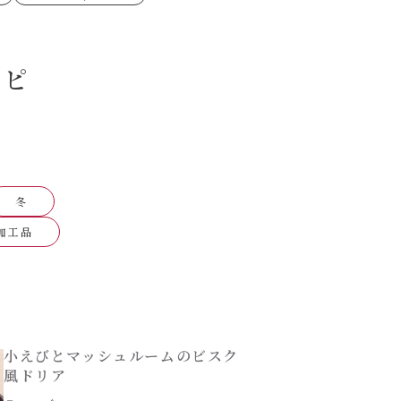
ゼたらこクリーム
代目
シピ
もみじおろしぽん酢
（シャンタンチーズニン
ロネーゼ
カスミ
リーミーボロネーゼ
冬
加工品
小えびとマッシュルームのビスク
風ドリア