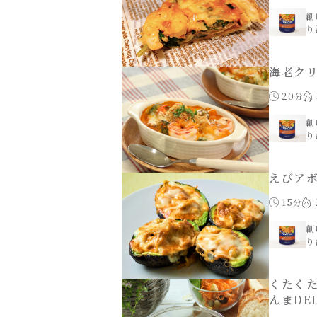
創
り
海老ク
20分
創
り
えびア
15分
創
り
くたく
んまDE