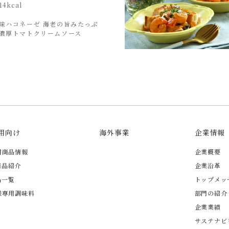
14kcal
味ハコネーゼ 海老の旨みたっぷ
濃厚トマトクリームソース
用向け
海外事業
企業情報
用商品情報
企業概要
商品紹介
企業沿革
品一覧
トップメッ
様専用調味料
部門の紹介
企業業績
サステナビ