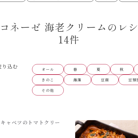
あえるハコネーゼペペロンチーノ
あえるハコネー
シャンタン粉末
創味のつゆ
時短（調理時間10分以下）
お弁当
創味のつゆ減塩
京の和風だし
おつまみ/おやつ
主菜
カレーだし
そうめんつゆ
ごはんもの
サラダ
焼肉のたれ 初代
焼肉のたれ 二
コネーゼ 海老クリームのレ
本気中華
肉ピクキノピク
だしまろ酢
聖護院かぶらの
グラタン/ドリア
シャンタン粉末
ハコネーゼ 海老クリーム
ハコネーゼ ボ
ハコネーゼ カルボナーラ
ハコネーゼ イ
グを含む）
14件
ハコネーゼ アラビアータ
ハコネーゼ ク
だしまろ麺
シャンタン鍋
BBQ/キャンプ
炊飯器
レンジ調理
お子さま
ひなまつり
こどもの日
運動会
クリスマス
その他
絞り込む
オール
春
夏
秋
きのこ
海藻
豆腐
豆類
その他
とキャベツのトマトクリー
タ