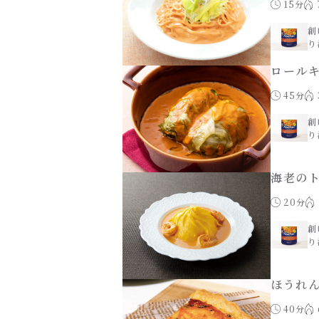
15分
創
り
ロール
45分
創
り
海老の
20分
創
り
ほうれ
40分