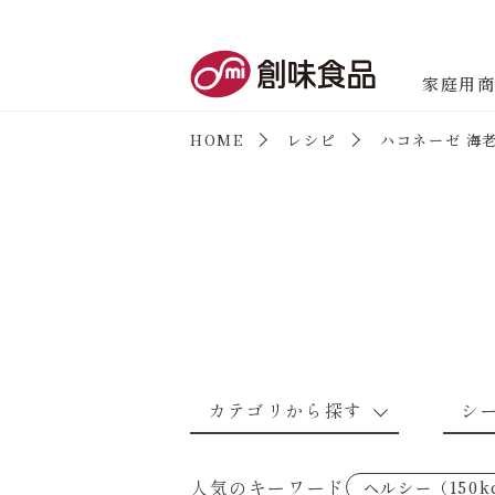
創味食品
家庭用
HOME
レシピ
ハコネーゼ 海
商品情報
新商品情報
カテゴリから探す
シ
なんでもナムル
あえるハコネーゼカルボナーラ
野菜のレシピ
魚介のレシ
人気のキーワード
ヘルシー（150k
考えるな、二代目で炒めろ！～○
あえるハコネーゼミートソース