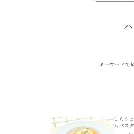
あえるハコネーゼジェノベーゼ
め物～
シャンタンシリーズ
ヘルシー（150kcal以下）
創味のつゆあまくち
お祝い
白だし
副菜
すき焼のたれ
スープ
ハ
やみつききゃべつの塩たれ
鍋
ハコネーゼ 完熟トマト
ハコネーゼ ポルチーニ
ハコネーゼ ボンゴレ
パウチのまんまシリーズ
おもてなし
ホットプレート
節分
ハロウィン
年末年始
キーワードで
しらす
ムパス