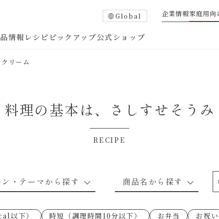
企業情報
家庭用向
Global
商品情報
レシピ
ピックアップ
公式ショップ
老クリーム
料理の基本は、
さしすせそうみ
RECIPE
たれ
調味酢
中華調味料
つゆ・だし
ーン・テーマから探す
商品名から探す
ピ
お肉のレシピ
下味冷凍
あえるハコネーゼトマトバジル
卵・乳のレシピ
穀物類のレシピ
なんでも南蛮
あえるハコネー
cal以下）
時短（調理時間10分以下）
お弁当
お祝い
○の炒
朝シャン（ごはん派）
あえるハコネーゼ明太子
朝シャン（パン
あえるハコネー