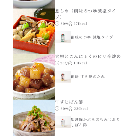
煮しめ（創味のつゆ減塩タイ
創味のつゆ減塩
プ）
サラダ
30分
171kcal
京の和風だし
スープ
創味のつゆ 減塩タイプ
白だし
本気中華
大根とこんにゃくのピリ辛炒め
20分
131kcal
カレーだし
肉ピクキノピク
創味 すき焼のたれ
そうめんつゆ
鍋
すき焼のたれ
牛すじぽん酢
グラタン/ドリア
60分
230kcal
焼肉のたれ 初代
聖護院かぶらのもみじおろ
シャンタン粉末（シャンタンチーズニングを
しぽん酢
含む）