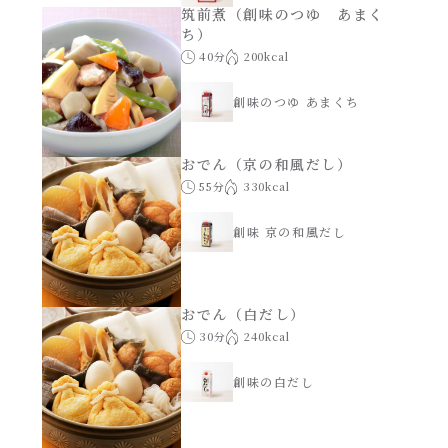
レンジ調理
筑前煮（創味のつゆ あまく
ハコネーゼ カルボナーラ
ち）
40分
200kcal
お子さま
ハコネーゼ イカスミ
創味のつゆ あまくち
節分
ハコネーゼ ボンゴレ
おでん（京の和風だし）
ひなまつり
55分
330kcal
ハコネーゼ アラビアータ
創味 京の和風だし
こどもの日
ハコネーゼ クリーミーボロネーゼ
ハロウィン
おでん（白だし）
30分
240kcal
運動会
創味の白だし
クリスマス