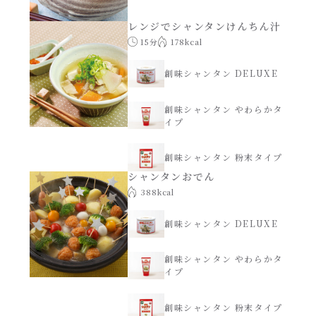
焼肉のたれ 二代目
レンジでシャンタンけんちん汁
パウチのまんまシリーズ
15分
178kcal
やみつききゃべつの塩たれ
だしまろ麺
創味シャンタン DELUXE
だしまろ酢
創味シャンタン やわらかタ
シャンタン鍋
イプ
聖護院かぶらのもみじおろしぽん酢
おもてなし
創味シャンタン 粉末タイプ
ハコネーゼ 完熟トマト
シャンタンおでん
388kcal
BBQ/キャンプ
ハコネーゼ 海老クリーム
創味シャンタン DELUXE
炊飯器
ハコネーゼ ボロネーゼ
創味シャンタン やわらかタ
イプ
ホットプレート
ハコネーゼ ポルチーニ
創味シャンタン 粉末タイプ