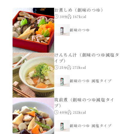
あえるハコネーゼナポリタン
お煮しめ（創味のつゆ）
ヘルシー（150kcal以下）
30分
167kcal
あえるハコネーゼジェノベーゼ
時短（調理時間10分以下）
創味のつゆ
あえるハコネーゼペペロンチーノ
お弁当
けんちん汁（創味のつゆ減塩タ
あえるハコネーゼたらこクリーム
イプ）
お祝い
25分
272kcal
シャンタンシリーズ
おつまみ/おやつ
創味のつゆ 減塩タイプ
シャンタン粉末
主菜
筑前煮（創味のつゆ減塩タイ
プ）
創味のつゆ
40分
212kcal
副菜
創味のつゆ 減塩タイプ
創味のつゆあまくち
ごはんもの