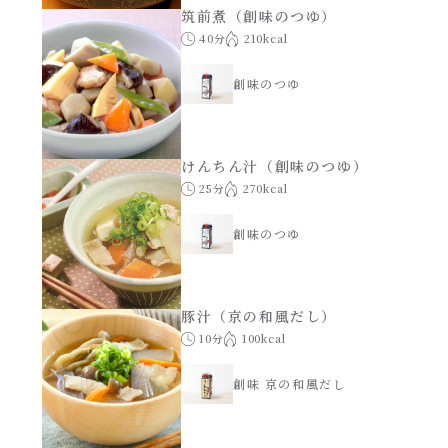
筑前煮（創味のつゆ）
年末年始
40分
210kcal
創味のつゆ
その他
けんちん汁（創味のつゆ）
25分
270kcal
創味のつゆ
豚汁（京の和風だし）
10分
100kcal
創味 京の和風だし