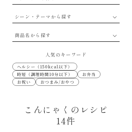
野菜のレシピ
シーン・テーマから探す
魚介のレシピ
なんでもナムル
商品名から探す
お肉のレシピ
下味冷凍
あえるハコネーゼカルボナーラ
人気のキーワード
卵・乳のレシピ
なんでも南蛮
ヘルシー（150kcal以下）
あえるハコネーゼトマトバジル
時短（調理時間10分以下）
お弁当
穀物類のレシピ
お祝い
おつまみ/おやつ
考えるな、二代目で炒めろ！～○○の炒め物
あえるハコネーゼ高菜
～
果実のレシピ
あえるハコネーゼミートソース
こんにゃくのレシピ
朝シャン（ごはん派）
14件
あえるハコネーゼ明太子
朝シャン（パン派）