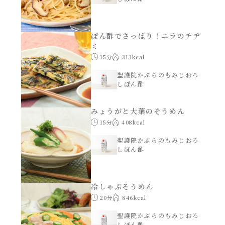
レンジ調理
ハコネーゼ カルボナーラ
お子さま
ぽん酢でさっぱり！ニラのチヂ
ハコネーゼ イカスミ
ミ
15分
313kcal
節分
ハコネーゼ ボンゴレ
聖護院かぶらのもみじおろ
しぽん酢
ひなまつり
ハコネーゼ アラビアータ
みょうがと大葉のそうめん
15分
408kcal
こどもの日
ハコネーゼ クリーミーボロネーゼ
聖護院かぶらのもみじおろ
しぽん酢
ハロウィン
運動会
冷しゃぶそうめん
20分
846kcal
クリスマス
聖護院かぶらのもみじおろ
しぽん酢