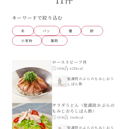
あえるハコネーゼナポリタン
ヘルシー（150kcal以下）
キーワードで絞り込む
あえるハコネーゼジェノベーゼ
時短（調理時間10分以下）
米
パン
麺
餅
あえるハコネーゼペペロンチーノ
小麦粉
雑穀
お弁当
あえるハコネーゼたらこクリーム
お祝い
ローストビーフ丼
10分
625kcal
シャンタンシリーズ
おつまみ/おやつ
聖護院かぶらのもみじおろ
しぽん酢
シャンタン粉末
主菜
サラダうどん（聖護院かぶらの
創味のつゆ
もみじおろしぽん酢）
副菜
15分
366kcal
創味のつゆあまくち
聖護院かぶらのもみじおろ
ごはんもの