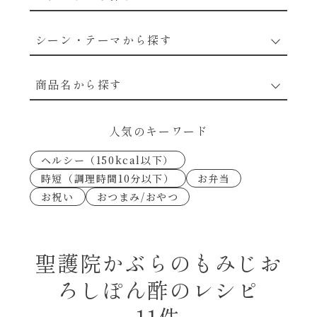
野菜のレシピ
シーン・テーマから探す
魚介のレシピ
なんでもナムル
商品名から探す
お肉のレシピ
下味冷凍
あえるハコネーゼカルボナーラ
人気のキーワード
卵・乳のレシピ
なんでも南蛮
ヘルシー（150kcal以下）
あえるハコネーゼトマトバジル
時短（調理時間10分以下）
お弁当
穀物類のレシピ
お祝い
おつまみ/おやつ
考えるな、二代目で炒めろ！～○○の炒め物
あえるハコネーゼ高菜
～
果実のレシピ
あえるハコネーゼミートソース
聖護院かぶらのもみじお
朝シャン（ごはん派）
ろしぽん酢のレシピ
あえるハコネーゼ明太子
朝シャン（パン派）
11件