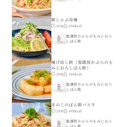
焼肉のたれ 二代目
パウチのまんまシリーズ
やみつききゃべつの塩たれ
豚しゃぶ冷麺
15分
594kcal
だしまろ麺
だしまろ酢
聖護院かぶらのもみじおろ
しぽん酢
シャンタン鍋
聖護院かぶらのもみじおろしぽん酢
揚げ出し餅（聖護院かぶらのも
おもてなし
みじおろしぽん酢）
ハコネーゼ 完熟トマト
10分
316kcal
BBQ/キャンプ
聖護院かぶらのもみじおろ
ハコネーゼ 海老クリーム
しぽん酢
炊飯器
ハコネーゼ ボロネーゼ
きのこのぽん酢パスタ
20分
615kcal
ホットプレート
ハコネーゼ ポルチーニ
聖護院かぶらのもみじおろ
しぽん酢