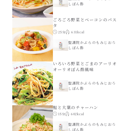
しぽん酢
創味のつゆ減塩
サラダ
ごろごろ野菜とベーコンのパス
タ
京の和風だし
25分
631kcal
スープ
聖護院かぶらのもみじおろ
白だし
しぽん酢
本気中華
カレーだし
いろいろ野菜とごまのアーリオ
肉ピクキノピク
オーリオぽん酢風味
そうめんつゆ
聖護院かぶらのもみじおろ
鍋
しぽん酢
すき焼のたれ
グラタン/ドリア
鮭と大葉のチャーハン
15分
602kcal
焼肉のたれ 初代
シャンタン粉末（シャンタンチーズニングを
聖護院かぶらのもみじおろ
含む）
しぽん酢