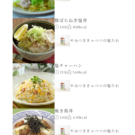
創味のつゆ減塩
サラダ
豚ばらねぎ塩丼
10分
800kcal
京の和風だし
スープ
やみつききゃべつの塩たれ
白だし
本気中華
カレーだし
塩チャーハン
肉ピクキノピク
15分
560kcal
そうめんつゆ
やみつききゃべつの塩たれ
鍋
すき焼のたれ
グラタン/ドリア
焼き鳥丼
10分
630kcal
焼肉のたれ 初代
シャンタン粉末（シャンタンチーズニングを
含む）
やみつききゃべつの塩たれ