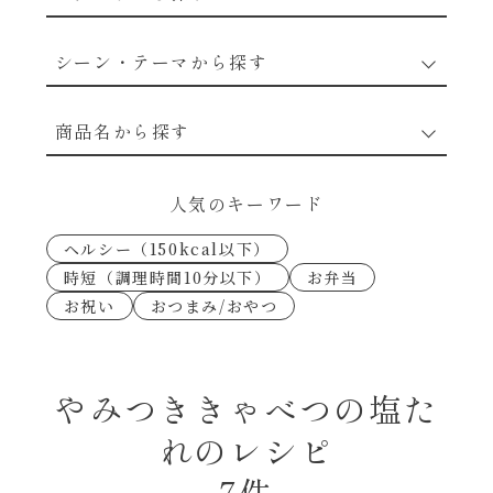
野菜のレシピ
シーン・テーマから探す
魚介のレシピ
なんでもナムル
商品名から探す
お肉のレシピ
下味冷凍
あえるハコネーゼカルボナーラ
人気のキーワード
卵・乳のレシピ
なんでも南蛮
ヘルシー（150kcal以下）
あえるハコネーゼトマトバジル
時短（調理時間10分以下）
お弁当
穀物類のレシピ
お祝い
おつまみ/おやつ
考えるな、二代目で炒めろ！～○○の炒め物
あえるハコネーゼ高菜
～
果実のレシピ
あえるハコネーゼミートソース
やみつききゃべつの塩た
朝シャン（ごはん派）
れのレシピ
あえるハコネーゼ明太子
朝シャン（パン派）
7件