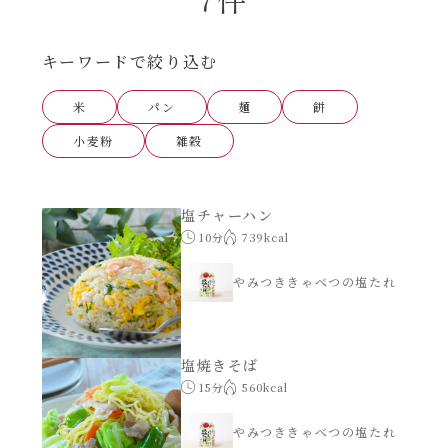
あえるハコネーゼナポリタン
ヘルシー（150kcal以下）
キーワードで絞り込む
あえるハコネーゼジェノベーゼ
時短（調理時間10分以下）
米
パン
麺
餅
あえるハコネーゼペペロンチーノ
小麦粉
雑穀
お弁当
あえるハコネーゼたらこクリーム
お祝い
塩チャーハン
10分
739kcal
シャンタンシリーズ
おつまみ/おやつ
やみつききゃべつの塩たれ
シャンタン粉末
主菜
塩焼きそば
創味のつゆ
副菜
15分
560kcal
創味のつゆあまくち
やみつききゃべつの塩たれ
ごはんもの