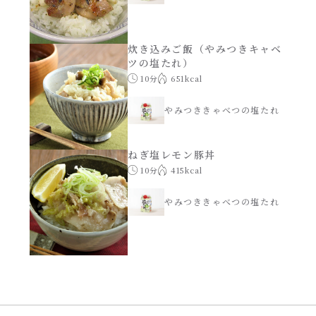
焼肉のたれ 二代目
パウチのまんまシリーズ
やみつききゃべつの塩たれ
炊き込みご飯（やみつきキャベ
ツの塩たれ）
だしまろ麺
10分
651kcal
だしまろ酢
やみつききゃべつの塩たれ
シャンタン鍋
聖護院かぶらのもみじおろしぽん酢
ねぎ塩レモン豚丼
おもてなし
ハコネーゼ 完熟トマト
10分
415kcal
BBQ/キャンプ
やみつききゃべつの塩たれ
ハコネーゼ 海老クリーム
炊飯器
ハコネーゼ ボロネーゼ
ホットプレート
ハコネーゼ ポルチーニ