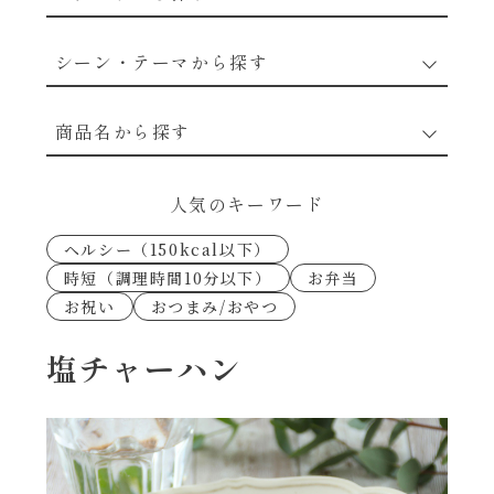
野菜のレシピ
シーン・テーマから探す
魚介のレシピ
なんでもナムル
商品名から探す
お肉のレシピ
下味冷凍
あえるハコネーゼカルボナーラ
人気のキーワード
卵・乳のレシピ
なんでも南蛮
ヘルシー（150kcal以下）
あえるハコネーゼトマトバジル
時短（調理時間10分以下）
お弁当
穀物類のレシピ
お祝い
おつまみ/おやつ
考えるな、二代目で炒めろ！～○○の炒め物
あえるハコネーゼ高菜
～
果実のレシピ
塩チャーハン
あえるハコネーゼミートソース
朝シャン（ごはん派）
あえるハコネーゼ明太子
朝シャン（パン派）