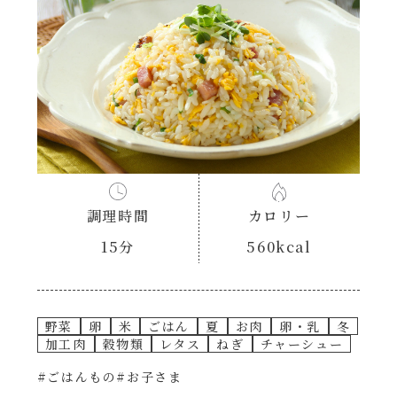
あえるハコネーゼナポリタン
ヘルシー（150kcal以下）
あえるハコネーゼジェノベーゼ
時短（調理時間10分以下）
あえるハコネーゼペペロンチーノ
お弁当
あえるハコネーゼたらこクリーム
お祝い
調理時間
カロリー
シャンタンシリーズ
おつまみ/おやつ
15分
560kcal
シャンタン粉末
主菜
野菜
卵
米
ごはん
夏
お肉
卵・乳
冬
創味のつゆ
副菜
加工肉
穀物類
レタス
ねぎ
チャーシュー
#ごはんもの
#お子さま
創味のつゆあまくち
ごはんもの