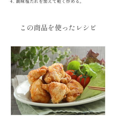
創味塩たれを加えて軽く炒める。
レンジ調理
ハコネーゼ カルボナーラ
お子さま
ハコネーゼ イカスミ
この商品を使ったレシピ
節分
ハコネーゼ ボンゴレ
ひなまつり
ハコネーゼ アラビアータ
こどもの日
ハコネーゼ クリーミーボロネーゼ
ハロウィン
運動会
クリスマス