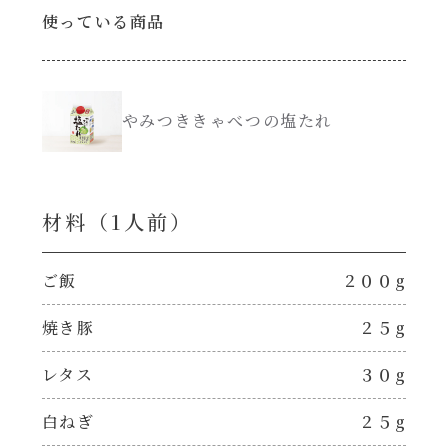
使っている商品
創味のつゆ減塩
サラダ
京の和風だし
スープ
やみつききゃべつの塩たれ
白だし
本気中華
材料（1⼈前）
カレーだし
肉ピクキノピク
そうめんつゆ
ご飯
２００g
鍋
焼き豚
２５g
すき焼のたれ
グラタン/ドリア
レタス
３０g
焼肉のたれ 初代
シャンタン粉末（シャンタンチーズニングを
白ねぎ
２５g
含む）