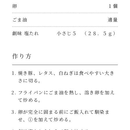
焼肉のたれ 二代目
卵
１個
パウチのまんまシリーズ
やみつききゃべつの塩たれ
ごま油
適量
だしまろ麺
創味 塩たれ
小さじ５ （２８．５ｇ）
だしまろ酢
シャンタン鍋
聖護院かぶらのもみじおろしぽん酢
作り方
おもてなし
ハコネーゼ 完熟トマト
焼き豚、レタス、白ねぎは食べやすい大き
さに切る。
BBQ/キャンプ
ハコネーゼ 海老クリーム
フライパンにごま油を熱し、溶き卵を加え
炊飯器
て炒める。
ハコネーゼ ボロネーゼ
卵が完全に固まる前にご飯入れて馴染ま
ホットプレート
せ、①を加えて炒める。
ハコネーゼ ポルチーニ