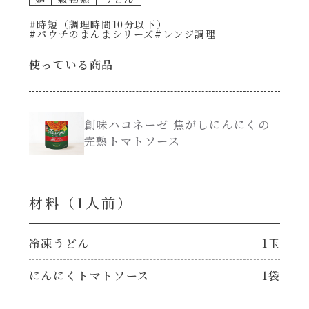
#時短（調理時間10分以下）
創味のつゆ減塩
#パウチのまんまシリーズ
#レンジ調理
サラダ
使っている商品
京の和風だし
スープ
白だし
本気中華
創味ハコネーゼ 焦がしにんにくの
完熟トマトソース
カレーだし
肉ピクキノピク
そうめんつゆ
材料（1⼈前）
鍋
すき焼のたれ
冷凍うどん
1玉
グラタン/ドリア
焼肉のたれ 初代
にんにくトマトソース
1袋
シャンタン粉末（シャンタンチーズニングを
含む）