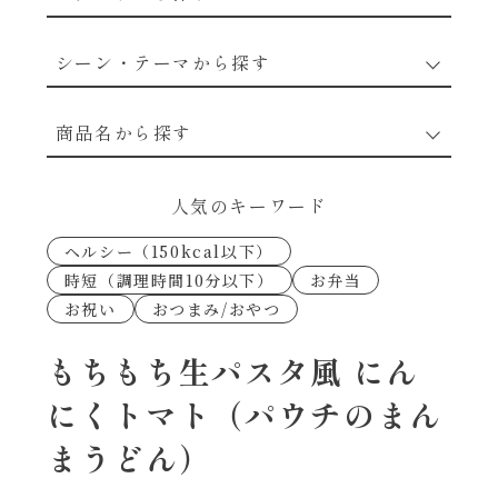
野菜のレシピ
シーン・テーマから探す
魚介のレシピ
なんでもナムル
商品名から探す
お肉のレシピ
下味冷凍
あえるハコネーゼカルボナーラ
人気のキーワード
卵・乳のレシピ
なんでも南蛮
ヘルシー（150kcal以下）
あえるハコネーゼトマトバジル
時短（調理時間10分以下）
お弁当
穀物類のレシピ
お祝い
おつまみ/おやつ
考えるな、二代目で炒めろ！～○○の炒め物
あえるハコネーゼ高菜
～
果実のレシピ
もちもち生パスタ風 にん
あえるハコネーゼミートソース
にくトマト（パウチのまん
朝シャン（ごはん派）
まうどん）
あえるハコネーゼ明太子
朝シャン（パン派）