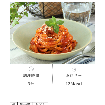
あえるハコネーゼナポリタン
ヘルシー（150kcal以下）
あえるハコネーゼジェノベーゼ
時短（調理時間10分以下）
あえるハコネーゼペペロンチーノ
お弁当
あえるハコネーゼたらこクリーム
お祝い
シャンタンシリーズ
おつまみ/おやつ
シャンタン粉末
調理時間
カロリー
主菜
5分
426kcal
創味のつゆ
副菜
創味のつゆあまくち
麺
穀物類
うどん
ごはんもの