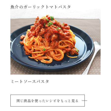
魚介のガーリックトマトパスタ
年末年始
その他
ミートソースパスタ
同じ商品を使ったレシピをもっと見る