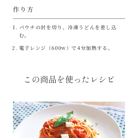
焼肉のたれ 二代目
作り方
パウチのまんまシリーズ
やみつききゃべつの塩たれ
パウチの封を切り、冷凍うどんを差し込
だしまろ麺
む。
だしまろ酢
電子レンジ（600w）で4分加熱する。
シャンタン鍋
聖護院かぶらのもみじおろしぽん酢
おもてなし
ハコネーゼ 完熟トマト
この商品を使ったレシピ
BBQ/キャンプ
ハコネーゼ 海老クリーム
炊飯器
ハコネーゼ ボロネーゼ
ホットプレート
ハコネーゼ ポルチーニ