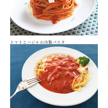
レンジ調理
ハコネーゼ カルボナーラ
お子さま
ハコネーゼ イカスミ
節分
ハコネーゼ ボンゴレ
トマトとバジルの冷製パスタ
ひなまつり
ハコネーゼ アラビアータ
こどもの日
ハコネーゼ クリーミーボロネーゼ
ハロウィン
運動会
クリスマス