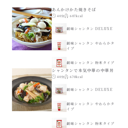
あえるハコネーゼナポリタン
あんかけかた焼きそば
ヘルシー（150kcal以下）
40分
607kcal
あえるハコネーゼジェノベーゼ
時短（調理時間10分以下）
創味シャンタン DELUXE
あえるハコネーゼペペロンチーノ
創味シャンタン やわらかタ
お弁当
イプ
あえるハコネーゼたらこクリーム
お祝い
創味シャンタン 粉末タイプ
シャンタンで本気中華の中華丼
シャンタンシリーズ
40分
670kcal
おつまみ/おやつ
シャンタン粉末
創味シャンタン DELUXE
主菜
創味シャンタン やわらかタ
創味のつゆ
イプ
副菜
創味のつゆあまくち
創味シャンタン 粉末タイプ
ごはんもの