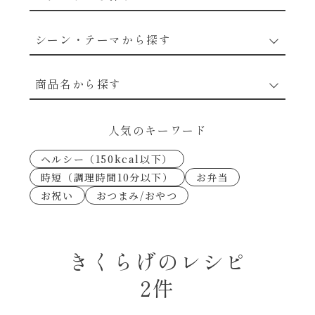
野菜のレシピ
シーン・テーマから探す
魚介のレシピ
なんでもナムル
商品名から探す
お肉のレシピ
下味冷凍
あえるハコネーゼカルボナーラ
人気のキーワード
卵・乳のレシピ
なんでも南蛮
ヘルシー（150kcal以下）
あえるハコネーゼトマトバジル
時短（調理時間10分以下）
お弁当
穀物類のレシピ
お祝い
おつまみ/おやつ
考えるな、二代目で炒めろ！～○○の炒め物
あえるハコネーゼ高菜
～
果実のレシピ
あえるハコネーゼミートソース
きくらげのレシピ
朝シャン（ごはん派）
2件
あえるハコネーゼ明太子
朝シャン（パン派）