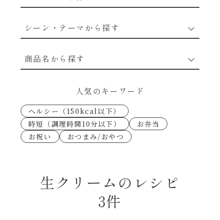
野菜のレシピ
シーン・テーマから探す
魚介のレシピ
なんでもナムル
商品名から探す
お肉のレシピ
下味冷凍
あえるハコネーゼカルボナーラ
人気のキーワード
卵・乳のレシピ
なんでも南蛮
ヘルシー（150kcal以下）
あえるハコネーゼトマトバジル
時短（調理時間10分以下）
お弁当
穀物類のレシピ
お祝い
おつまみ/おやつ
考えるな、二代目で炒めろ！～○○の炒め物
あえるハコネーゼ高菜
～
果実のレシピ
あえるハコネーゼミートソース
生クリームのレシピ
朝シャン（ごはん派）
3件
あえるハコネーゼ明太子
朝シャン（パン派）