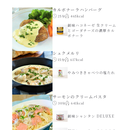
あえるハコネーゼナポリタン
カルボナーラハンバーグ
ヘルシー（150kcal以下）
25分
465kcal
あえるハコネーゼジェノベーゼ
創味ハコネーゼ 生クリーム
時短（調理時間10分以下）
とゴーダチーズの濃厚カル
ボナーラ
あえるハコネーゼペペロンチーノ
お弁当
シュクメルリ
あえるハコネーゼたらこクリーム
15分
617kcal
お祝い
やみつききゃべつの塩たれ
シャンタンシリーズ
おつまみ/おやつ
シャンタン粉末
主菜
サーモンのクリームパスタ
30分
641kcal
創味のつゆ
副菜
創味シャンタン DELUXE
創味のつゆあまくち
ごはんもの