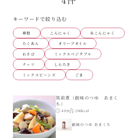
あえるハコネーゼナポリタン
ヘルシー（150kcal以下）
キーワードで絞り込む
あえるハコネーゼジェノベーゼ
時短（調理時間10分以下）
車麩
こんにゃく
糸こんにゃく
あえるハコネーゼペペロンチーノ
たくあん
オリーブオイル
お弁当
わさび
ミックスベジタブル
あえるハコネーゼたらこクリーム
ナッツ
しらたき
お祝い
ミックスビーンズ
ごま
シャンタンシリーズ
おつまみ/おやつ
シャンタン粉末
筑前煮（創味のつゆ あまく
主菜
ち）
40分
200kcal
創味のつゆ
副菜
創味のつゆ あまくち
創味のつゆあまくち
ごはんもの