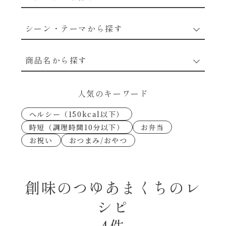
野菜のレシピ
シーン・テーマから探す
魚介のレシピ
なんでもナムル
商品名から探す
お肉のレシピ
下味冷凍
あえるハコネーゼカルボナーラ
人気のキーワード
卵・乳のレシピ
なんでも南蛮
ヘルシー（150kcal以下）
あえるハコネーゼトマトバジル
時短（調理時間10分以下）
お弁当
穀物類のレシピ
お祝い
おつまみ/おやつ
考えるな、二代目で炒めろ！～○○の炒め物
あえるハコネーゼ高菜
～
果実のレシピ
あえるハコネーゼミートソース
創味のつゆあまくちのレ
朝シャン（ごはん派）
シピ
あえるハコネーゼ明太子
朝シャン（パン派）
4件