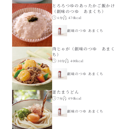
とろろつゆのあったかご飯かけ
（創味のつゆ あまくち）
創味のつゆ減塩
サラダ
6分
470kcal
京の和風だし
創味のつゆ あまくち
スープ
白だし
肉じゃが（創味のつゆ あまく
本気中華
ち）
30分
400kcal
カレーだし
肉ピクキノピク
創味のつゆ あまくち
そうめんつゆ
鍋
釜たまうどん
すき焼のたれ
7分
490kcal
グラタン/ドリア
創味のつゆ あまくち
焼肉のたれ 初代
シャンタン粉末（シャンタンチーズニングを
含む）