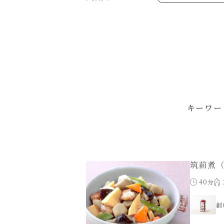
あえるハコネーゼジェノベーゼ
め物～
シャンタンシリーズ
ヘルシー（150kcal以下）
創味のつゆあまくち
お祝い
白だし
副菜
すき焼のたれ
スープ
やみつききゃべつの塩たれ
鍋
ハコネーゼ 完熟トマト
ハコネーゼ ポルチーニ
ハコネーゼ ボンゴレ
パウチのまんまシリーズ
おもてなし
ホットプレート
節分
ハロウィン
年末年始
キーワー
筑前煮
40分
創