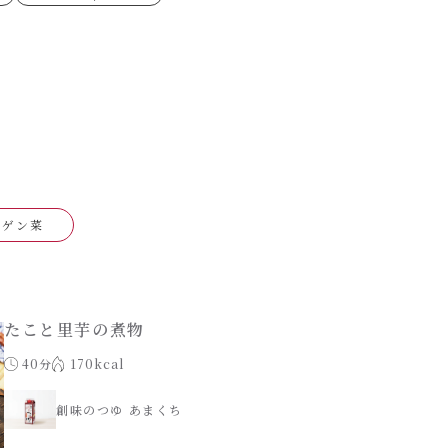
ゼたらこクリーム
代目
もみじおろしぽん酢
（シャンタンチーズニン
ロネーゼ
カスミ
リーミーボロネーゼ
ンゲン菜
たこと里芋の煮物
40分
170kcal
創味のつゆ あまくち