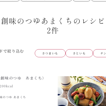
あえるハコネーゼペペロンチーノ
あえるハコネー
シャンタン粉末
創味のつゆ
時短（調理時間10分以下）
お弁当
創味のつゆ減塩
京の和風だし
おつまみ/おやつ
主菜
カレーだし
そうめんつゆ
ごはんもの
サラダ
焼肉のたれ 初代
焼肉のたれ 二
創味のつゆあまくちのレシピ
本気中華
肉ピクキノピク
だしまろ酢
聖護院かぶらの
グラタン/ドリア
シャンタン粉末
ハコネーゼ 海老クリーム
ハコネーゼ ボ
ハコネーゼ カルボナーラ
ハコネーゼ イ
グを含む）
2件
ハコネーゼ アラビアータ
ハコネーゼ ク
だしまろ麺
シャンタン鍋
BBQ/キャンプ
炊飯器
レンジ調理
お子さま
ひなまつり
こどもの日
運動会
クリスマス
その他
ドで絞り込む
さつまいも
さといも
チ
（創味のつゆ あまくち）
200kcal
味のつゆ あまくち