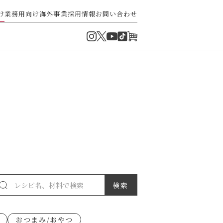
け
業務用向け
海外事業
採用情報
お問い合わせ
Instagram
Twitter
TikTok
オンラインショップ
YouTube
・ぽん酢
パスタソース
ゼ高菜
果実のレシピ
おつまみ/おやつ
派）
ゼナポリタン