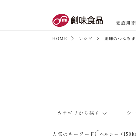
創味食品
家庭用
HOME
レシピ
創味のつゆあま
商品情報
新商品情報
カテゴリから探す
シ
なんでもナムル
あえるハコネーゼカルボナーラ
野菜のレシピ
魚介のレシ
人気のキーワード
ヘルシー（150k
考えるな、二代目で炒めろ！～○
あえるハコネーゼミートソース