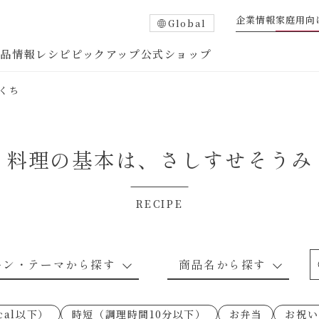
企業情報
家庭用向
Global
商品情報
レシピ
ピックアップ
公式ショップ
くち
料理の基本は、
さしすせそうみ
RECIPE
たれ
調味酢
中華調味料
つゆ・だし
ーン・テーマから探す
商品名から探す
ピ
お肉のレシピ
下味冷凍
あえるハコネーゼトマトバジル
卵・乳のレシピ
穀物類のレシピ
なんでも南蛮
あえるハコネー
cal以下）
時短（調理時間10分以下）
お弁当
お祝い
○の炒
朝シャン（ごはん派）
あえるハコネーゼ明太子
朝シャン（パン
あえるハコネー