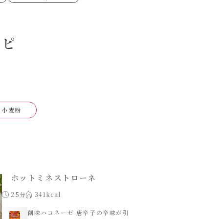
ゼたらこクリーム
代目
シピ
もみじおろしぽん酢
（シャンタンチーズニン
ロネーゼ
カスミ
リーミーボロネーゼ
小麦粉
ホットミネストローネ
25分
341kcal
創味ハコネーゼ 唐辛子の辛味が引