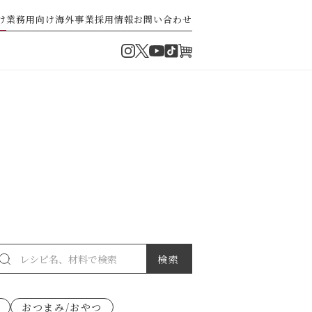
け
業務用向け
海外事業
採用情報
お問い合わせ
Instagram
Twitter
TikTok
オンラインショップ
YouTube
・ぽん酢
パスタソース
ゼ高菜
果実のレシピ
おつまみ/おやつ
派）
ゼナポリタン