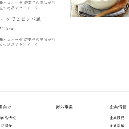
味ハコネーゼ 唐辛子の辛味が引
立つ絶品アラビアータ
アータでピビンバ風
721kcal
味ハコネーゼ 唐辛子の辛味が引
立つ絶品アラビアータ
用向け
海外事業
企業情報
用商品情報
企業概要
商品紹介
企業沿革