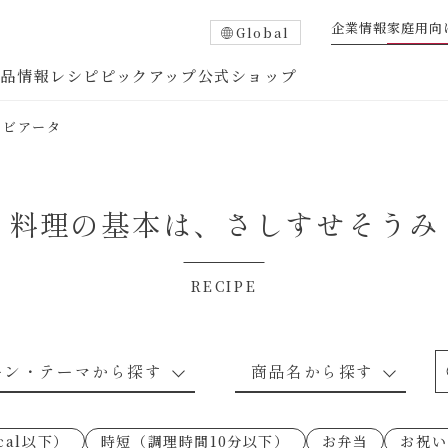
企業情報
家庭用向
Global
商品情報
レシピ
ピックアップ
公式ショップ
ラビアータ
料理の基本は、
さしすせそうみ
RECIPE
たれ
調味酢
中華調味料
つゆ・だし
ーン・テーマから探す
商品名から探す
ピ
お肉のレシピ
下味冷凍
あえるハコネーゼトマトバジル
卵・乳のレシピ
穀物類のレシピ
なんでも南蛮
あえるハコネー
cal以下）
時短（調理時間10分以下）
お弁当
お祝い
○の炒
朝シャン（ごはん派）
あえるハコネーゼ明太子
朝シャン（パン
あえるハコネー