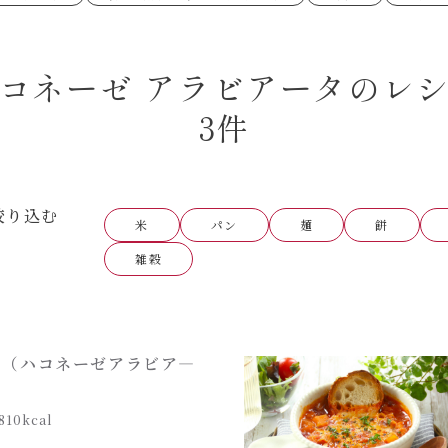
あえるハコネーゼペペロンチーノ
あえるハコネー
シャンタン粉末
創味のつゆ
時短（調理時間10分以下）
お弁当
創味のつゆ減塩
京の和風だし
おつまみ/おやつ
主菜
カレーだし
そうめんつゆ
ごはんもの
サラダ
焼肉のたれ 初代
焼肉のたれ 二
コネーゼ アラビアータのレ
本気中華
肉ピクキノピク
だしまろ酢
聖護院かぶらの
グラタン/ドリア
シャンタン粉末
ハコネーゼ 海老クリーム
ハコネーゼ ボ
ハコネーゼ カルボナーラ
ハコネーゼ イ
グを含む）
3件
ハコネーゼ アラビアータ
ハコネーゼ ク
だしまろ麺
シャンタン鍋
BBQ/キャンプ
炊飯器
レンジ調理
お子さま
ひなまつり
こどもの日
運動会
クリスマス
その他
絞り込む
米
パン
麺
餅
雑穀
ア（ハコネーゼアラビア―
810kcal