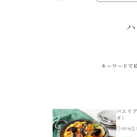
あえるハコネーゼジェノベーゼ
め物～
シャンタンシリーズ
ヘルシー（150kcal以下）
創味のつゆあまくち
お祝い
白だし
副菜
すき焼のたれ
スープ
ハ
やみつききゃべつの塩たれ
鍋
ハコネーゼ 完熟トマト
ハコネーゼ ポルチーニ
ハコネーゼ ボンゴレ
パウチのまんまシリーズ
おもてなし
ホットプレート
節分
ハロウィン
年末年始
キーワードで
パエリ
タ）
40分