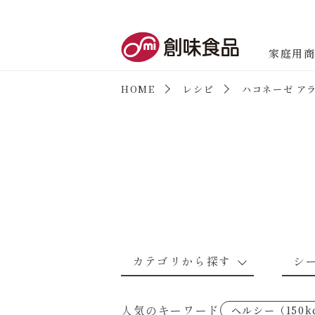
創味食品
家庭用
HOME
レシピ
ハコネーゼ ア
商品情報
新商品情報
カテゴリから探す
シ
なんでもナムル
あえるハコネーゼカルボナーラ
野菜のレシピ
魚介のレシ
人気のキーワード
ヘルシー（150k
考えるな、二代目で炒めろ！～○
あえるハコネーゼミートソース