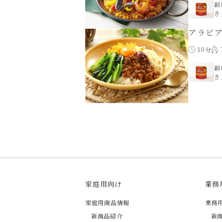
創
き
アラビ
10分
創
き
家庭用向け
業務
家庭用商品情報
業務
新商品紹介
新