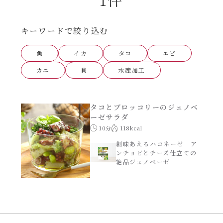
あえるハコネーゼナポリタン
ヘルシー（150kcal以下）
キーワードで絞り込む
あえるハコネーゼジェノベーゼ
時短（調理時間10分以下）
魚
イカ
タコ
エビ
あえるハコネーゼペペロンチーノ
カニ
貝
水産加工
お弁当
あえるハコネーゼたらこクリーム
お祝い
タコとブロッコリーのジェノベ
ーゼサラダ
シャンタンシリーズ
10分
118kcal
おつまみ/おやつ
創味あえるハコネーゼ ア
ンチョビとチーズ仕立ての
シャンタン粉末
絶品ジェノベーゼ
主菜
創味のつゆ
副菜
創味のつゆあまくち
ごはんもの