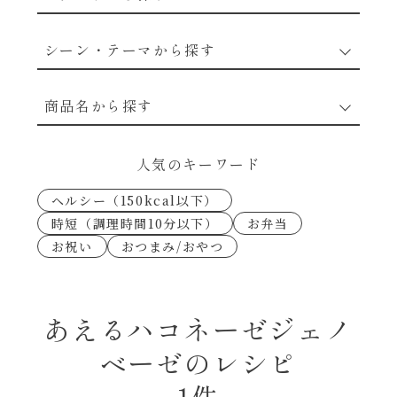
野菜のレシピ
シーン・テーマから探す
魚介のレシピ
なんでもナムル
商品名から探す
お肉のレシピ
下味冷凍
あえるハコネーゼカルボナーラ
人気のキーワード
卵・乳のレシピ
なんでも南蛮
ヘルシー（150kcal以下）
あえるハコネーゼトマトバジル
時短（調理時間10分以下）
お弁当
穀物類のレシピ
お祝い
おつまみ/おやつ
考えるな、二代目で炒めろ！～○○の炒め物
あえるハコネーゼ高菜
～
果実のレシピ
あえるハコネーゼミートソース
あえるハコネーゼジェノ
朝シャン（ごはん派）
ベーゼのレシピ
あえるハコネーゼ明太子
朝シャン（パン派）
1件