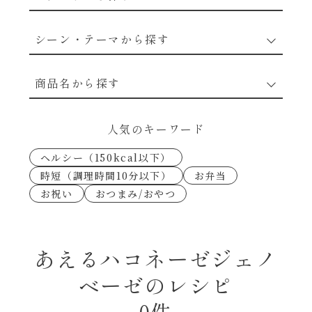
野菜のレシピ
シーン・テーマから探す
魚介のレシピ
なんでもナムル
商品名から探す
お肉のレシピ
下味冷凍
あえるハコネーゼカルボナーラ
人気のキーワード
卵・乳のレシピ
なんでも南蛮
ヘルシー（150kcal以下）
あえるハコネーゼトマトバジル
時短（調理時間10分以下）
お弁当
穀物類のレシピ
お祝い
おつまみ/おやつ
考えるな、二代目で炒めろ！～○○の炒め物
あえるハコネーゼ高菜
～
果実のレシピ
あえるハコネーゼミートソース
あえるハコネーゼジェノ
朝シャン（ごはん派）
ベーゼのレシピ
あえるハコネーゼ明太子
朝シャン（パン派）
0件