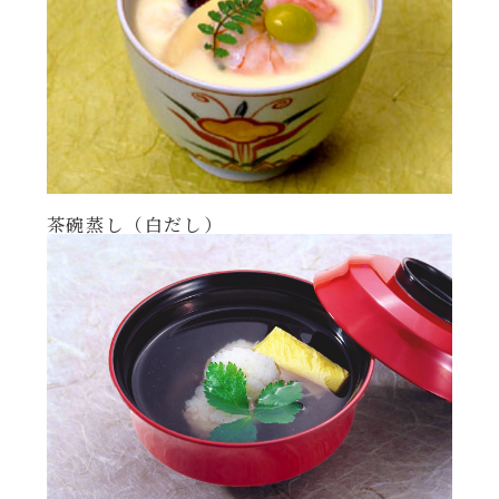
茶碗蒸し（白だし）