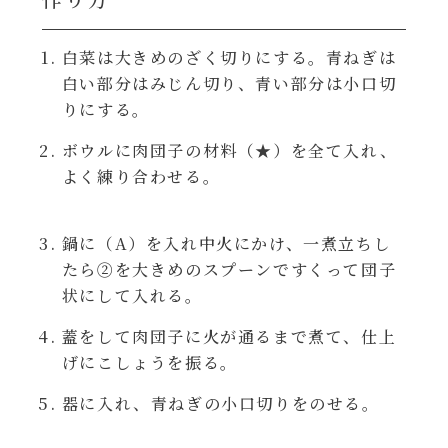
レンジ調理
ハコネーゼ カルボナーラ
白菜は大きめのざく切りにする。青ねぎは
お子さま
白い部分はみじん切り、青い部分は小口切
ハコネーゼ イカスミ
りにする。
節分
ハコネーゼ ボンゴレ
ボウルに肉団子の材料（★）を全て入れ、
よく練り合わせる。
ひなまつり
ハコネーゼ アラビアータ
鍋に（A）を入れ中火にかけ、一煮立ちし
こどもの日
ハコネーゼ クリーミーボロネーゼ
たら②を大きめのスプーンですくって団子
状にして入れる。
ハロウィン
蓋をして肉団子に火が通るまで煮て、仕上
げにこしょうを振る。
運動会
器に入れ、青ねぎの小口切りをのせる。
クリスマス