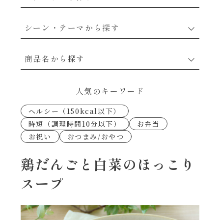
野菜のレシピ
シーン・テーマから探す
魚介のレシピ
なんでもナムル
商品名から探す
お肉のレシピ
下味冷凍
あえるハコネーゼカルボナーラ
人気のキーワード
卵・乳のレシピ
なんでも南蛮
ヘルシー（150kcal以下）
あえるハコネーゼトマトバジル
時短（調理時間10分以下）
お弁当
穀物類のレシピ
お祝い
おつまみ/おやつ
考えるな、二代目で炒めろ！～○○の炒め物
あえるハコネーゼ高菜
～
果実のレシピ
鶏だんごと白菜のほっこり
あえるハコネーゼミートソース
スープ
朝シャン（ごはん派）
あえるハコネーゼ明太子
朝シャン（パン派）