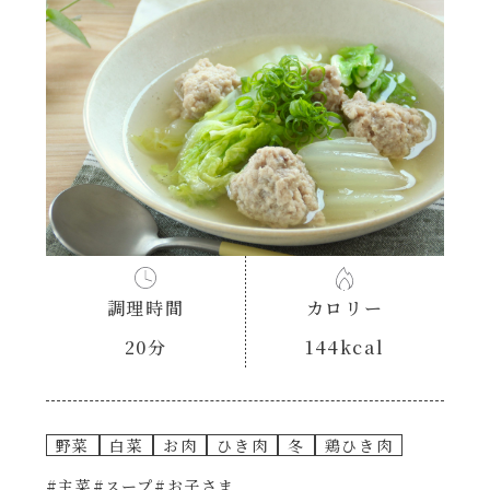
あえるハコネーゼナポリタン
ヘルシー（150kcal以下）
あえるハコネーゼジェノベーゼ
時短（調理時間10分以下）
あえるハコネーゼペペロンチーノ
お弁当
あえるハコネーゼたらこクリーム
お祝い
シャンタンシリーズ
おつまみ/おやつ
調理時間
カロリー
シャンタン粉末
20分
144kcal
主菜
創味のつゆ
副菜
野菜
白菜
お肉
ひき肉
冬
鶏ひき肉
創味のつゆあまくち
#主菜
#スープ
#お子さま
ごはんもの