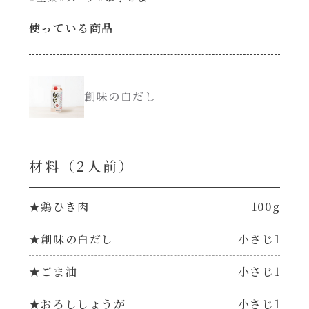
使っている商品
創味のつゆ減塩
サラダ
京の和風だし
スープ
創味の白だし
白だし
本気中華
カレーだし
肉ピクキノピク
材料（2⼈前）
そうめんつゆ
鍋
★鶏ひき肉
100g
すき焼のたれ
★創味の白だし
小さじ1
グラタン/ドリア
★ごま油
小さじ1
焼肉のたれ 初代
シャンタン粉末（シャンタンチーズニングを
含む）
★おろししょうが
小さじ1