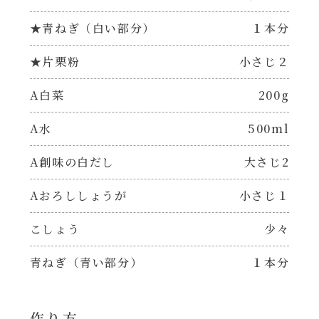
焼肉のたれ 二代目
★青ねぎ（白い部分）
１本分
パウチのまんまシリーズ
やみつききゃべつの塩たれ
★片栗粉
小さじ２
だしまろ麺
だしまろ酢
A白菜
200g
シャンタン鍋
A水
500ml
聖護院かぶらのもみじおろしぽん酢
おもてなし
A創味の白だし
大さじ2
ハコネーゼ 完熟トマト
Aおろししょうが
小さじ１
BBQ/キャンプ
ハコネーゼ 海老クリーム
こしょう
少々
炊飯器
ハコネーゼ ボロネーゼ
青ねぎ（青い部分）
１本分
ホットプレート
ハコネーゼ ポルチーニ
作り方