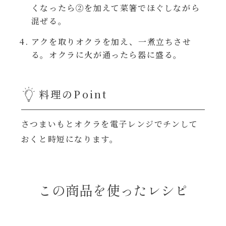
レンジ調理
くなったら②を加えて菜箸でほぐしながら
ハコネーゼ カルボナーラ
混ぜる。
お子さま
アクを取りオクラを加え、一煮立ちさせ
ハコネーゼ イカスミ
る。オクラに火が通ったら器に盛る。
節分
ハコネーゼ ボンゴレ
料理のPoint
ひなまつり
ハコネーゼ アラビアータ
さつまいもとオクラを電子レンジでチンして
こどもの日
ハコネーゼ クリーミーボロネーゼ
おくと時短になります。
ハロウィン
運動会
この商品を使ったレシピ
クリスマス