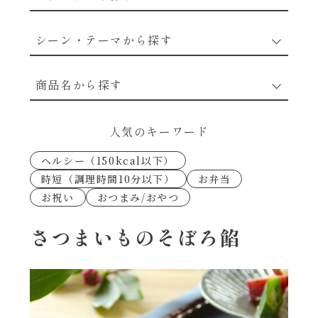
野菜のレシピ
シーン・テーマから探す
魚介のレシピ
なんでもナムル
商品名から探す
お肉のレシピ
下味冷凍
あえるハコネーゼカルボナーラ
人気のキーワード
卵・乳のレシピ
なんでも南蛮
ヘルシー（150kcal以下）
あえるハコネーゼトマトバジル
時短（調理時間10分以下）
お弁当
穀物類のレシピ
お祝い
おつまみ/おやつ
考えるな、二代目で炒めろ！～○○の炒め物
あえるハコネーゼ高菜
～
果実のレシピ
さつまいものそぼろ餡
あえるハコネーゼミートソース
朝シャン（ごはん派）
あえるハコネーゼ明太子
朝シャン（パン派）