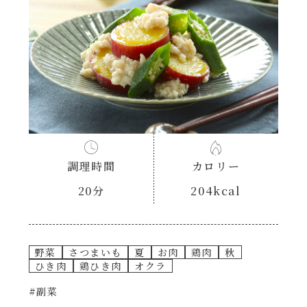
あえるハコネーゼナポリタン
ヘルシー（150kcal以下）
あえるハコネーゼジェノベーゼ
時短（調理時間10分以下）
あえるハコネーゼペペロンチーノ
お弁当
あえるハコネーゼたらこクリーム
お祝い
調理時間
カロリー
シャンタンシリーズ
おつまみ/おやつ
20分
204kcal
シャンタン粉末
主菜
野菜
さつまいも
夏
お肉
鶏肉
秋
創味のつゆ
副菜
ひき肉
鶏ひき肉
オクラ
#副菜
創味のつゆあまくち
ごはんもの