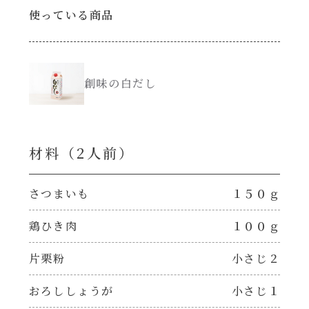
使っている商品
創味のつゆ減塩
サラダ
京の和風だし
スープ
創味の白だし
白だし
本気中華
材料（2⼈前）
カレーだし
肉ピクキノピク
そうめんつゆ
さつまいも
１５０ｇ
鍋
鶏ひき肉
１００ｇ
すき焼のたれ
グラタン/ドリア
片栗粉
小さじ２
焼肉のたれ 初代
シャンタン粉末（シャンタンチーズニングを
おろししょうが
小さじ１
含む）