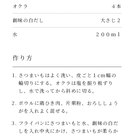
焼肉のたれ 二代目
オクラ
４本
パウチのまんまシリーズ
やみつききゃべつの塩たれ
創味の白だし
大さじ２
だしまろ麺
水
２００ｍｌ
だしまろ酢
シャンタン鍋
聖護院かぶらのもみじおろしぽん酢
作り方
おもてなし
ハコネーゼ 完熟トマト
さつまいもはよく洗い、皮ごと１cm幅の
輪切りにする。オクラは塩を振り板ずり
BBQ/キャンプ
ハコネーゼ 海老クリーム
し、水で洗ってから斜めに切る。
炊飯器
ボウルに鶏ひき肉、片栗粉、おろししょう
ハコネーゼ ボロネーゼ
がを入れよく混ぜる。
ホットプレート
フライパンにさつまいもと水、創味の白だ
ハコネーゼ ポルチーニ
しを入れ中火にかけ、さつまいもが柔らか