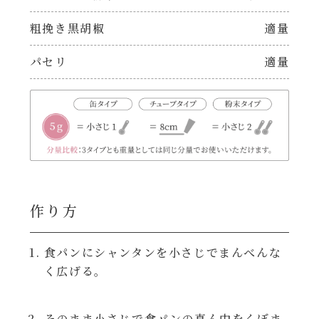
焼肉のたれ 二代目
粗挽き黒胡椒
適量
パウチのまんまシリーズ
やみつききゃべつの塩たれ
パセリ
適量
だしまろ麺
だしまろ酢
シャンタン鍋
聖護院かぶらのもみじおろしぽん酢
おもてなし
ハコネーゼ 完熟トマト
BBQ/キャンプ
作り方
ハコネーゼ 海老クリーム
炊飯器
食パンにシャンタンを小さじでまんべんな
ハコネーゼ ボロネーゼ
く広げる。
ホットプレート
ハコネーゼ ポルチーニ
そのまま小さじで食パンの真ん中をくぼま