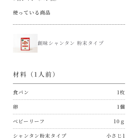
使っている商品
創味のつゆ減塩
サラダ
京の和風だし
スープ
創味シャンタン 粉末タイプ
白だし
本気中華
カレーだし
肉ピクキノピク
材料（1⼈前）
そうめんつゆ
鍋
食パン
1枚
すき焼のたれ
卵
1個
グラタン/ドリア
ベビーリーフ
10ｇ
焼肉のたれ 初代
シャンタン粉末（シャンタンチーズニングを
含む）
シャンタン粉末タイプ
小さじ1