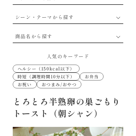
野菜のレシピ
シーン・テーマから探す
魚介のレシピ
なんでもナムル
商品名から探す
お肉のレシピ
下味冷凍
あえるハコネーゼカルボナーラ
人気のキーワード
卵・乳のレシピ
なんでも南蛮
ヘルシー（150kcal以下）
あえるハコネーゼトマトバジル
時短（調理時間10分以下）
お弁当
穀物類のレシピ
お祝い
おつまみ/おやつ
考えるな、二代目で炒めろ！～○○の炒め物
あえるハコネーゼ高菜
～
果実のレシピ
とろとろ半熟卵の巣ごもり
あえるハコネーゼミートソース
トースト（朝シャン）
朝シャン（ごはん派）
あえるハコネーゼ明太子
朝シャン（パン派）