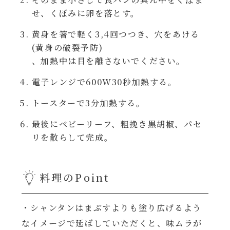
レンジ調理
せ、くぼみに卵を落とす。
ハコネーゼ カルボナーラ
黄身を箸で軽く3,4回つつき、穴をあける
お子さま
ハコネーゼ イカスミ
(黄身の破裂予防)
、加熱中は目を離さないでください。
節分
ハコネーゼ ボンゴレ
電子レンジで600W30秒加熱する。
ひなまつり
トースターで3分加熱する。
ハコネーゼ アラビアータ
最後にベビーリーフ、粗挽き黒胡椒、パセ
こどもの日
ハコネーゼ クリーミーボロネーゼ
リを散らして完成。
ハロウィン
料理のPoint
運動会
・シャンタンはまぶすよりも塗り広げるよう
クリスマス
なイメージで延ばしていただくと、味ムラが