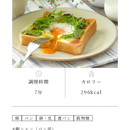
あえるハコネーゼナポリタン
ヘルシー（150kcal以下）
あえるハコネーゼジェノベーゼ
時短（調理時間10分以下）
あえるハコネーゼペペロンチーノ
お弁当
あえるハコネーゼたらこクリーム
お祝い
シャンタンシリーズ
おつまみ/おやつ
調理時間
カロリー
シャンタン粉末
7分
296kcal
主菜
創味のつゆ
副菜
卵
パン
卵・乳
食パン
穀物類
創味のつゆあまくち
#朝シャン（パン派）
ごはんもの