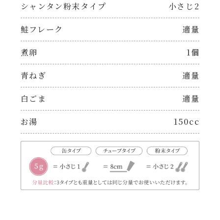
焼肉のたれ 二代目
シャンタン粉末タイプ
小さじ2
パウチのまんまシリーズ
鮭フレーク
適量
やみつききゃべつの塩たれ
だしまろ麺
煮卵
1個
だしまろ酢
青ねぎ
適量
シャンタン鍋
聖護院かぶらのもみじおろしぽん酢
白ごま
適量
おもてなし
ハコネーゼ 完熟トマト
お湯
150cc
BBQ/キャンプ
ハコネーゼ 海老クリーム
炊飯器
ハコネーゼ ボロネーゼ
ホットプレート
ハコネーゼ ポルチーニ