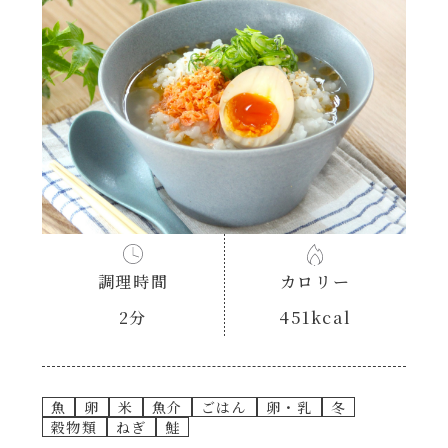
あえるハコネーゼナポリタン
ヘルシー（150kcal以下）
あえるハコネーゼジェノベーゼ
時短（調理時間10分以下）
あえるハコネーゼペペロンチーノ
お弁当
あえるハコネーゼたらこクリーム
お祝い
シャンタンシリーズ
おつまみ/おやつ
調理時間
カロリー
シャンタン粉末
2分
451kcal
主菜
創味のつゆ
副菜
魚
卵
米
魚介
ごはん
卵・乳
冬
穀物類
ねぎ
鮭
創味のつゆあまくち
ごはんもの