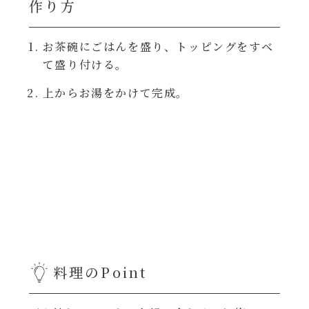
作り方
レンジ調理
ハコネーゼ カルボナーラ
お茶碗にごはんを盛り、トッピングをすべ
お子さま
ハコネーゼ イカスミ
て盛り付ける。
節分
上からお湯をかけて完成。
ハコネーゼ ボンゴレ
ひなまつり
ハコネーゼ アラビアータ
こどもの日
ハコネーゼ クリーミーボロネーゼ
ハロウィン
運動会
料理のPoint
クリスマス