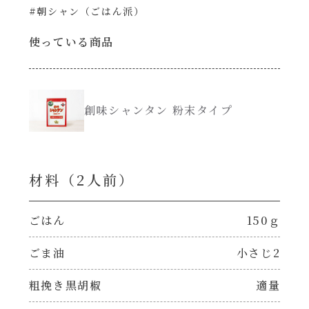
#朝シャン（ごはん派）
創味のつゆ減塩
サラダ
使っている商品
京の和風だし
スープ
白だし
創味シャンタン 粉末タイプ
本気中華
カレーだし
肉ピクキノピク
材料（2⼈前）
そうめんつゆ
鍋
ごはん
150ｇ
すき焼のたれ
グラタン/ドリア
ごま油
小さじ2
焼肉のたれ 初代
粗挽き黒胡椒
適量
シャンタン粉末（シャンタンチーズニングを
含む）