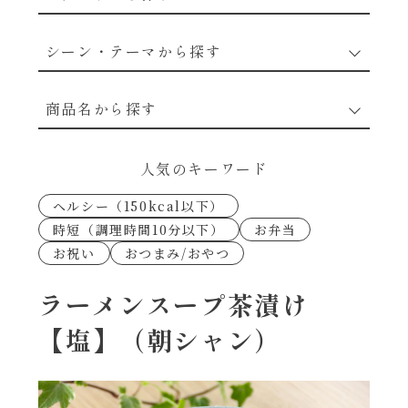
野菜のレシピ
シーン・テーマから探す
魚介のレシピ
なんでもナムル
商品名から探す
お肉のレシピ
下味冷凍
あえるハコネーゼカルボナーラ
人気のキーワード
卵・乳のレシピ
なんでも南蛮
ヘルシー（150kcal以下）
あえるハコネーゼトマトバジル
時短（調理時間10分以下）
お弁当
穀物類のレシピ
お祝い
おつまみ/おやつ
考えるな、二代目で炒めろ！～○○の炒め物
あえるハコネーゼ高菜
～
果実のレシピ
ラーメンスープ茶漬け
あえるハコネーゼミートソース
【塩】（朝シャン）
朝シャン（ごはん派）
あえるハコネーゼ明太子
朝シャン（パン派）