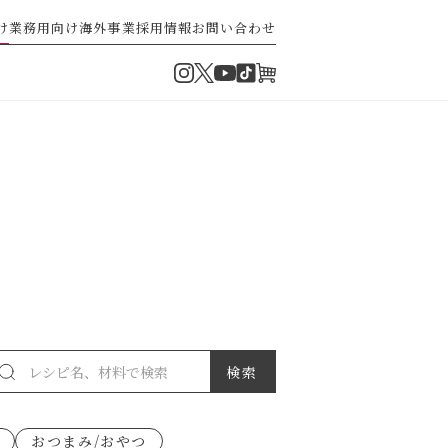
け
業務用向け
海外事業
採用情報
お問い合わせ
Instagram
Twitter
TikTok
オンラインショップ
YouTube
・ぽん酢
パスタソース
ゼ高菜
果実のレシピ
おつまみ/おやつ
派）
ゼナポリタン