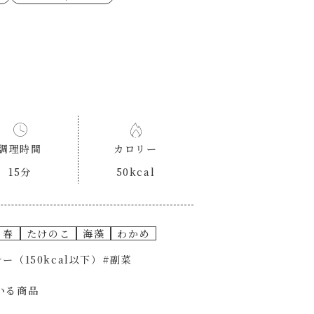
ゼたらこクリーム
代目
もみじおろしぽん酢
（シャンタンチーズニン
ロネーゼ
カスミ
リーミーボロネーゼ
調理時間
カロリー
15分
50kcal
春
たけのこ
海藻
わかめ
ー（150kcal以下）
#副菜
いる商品