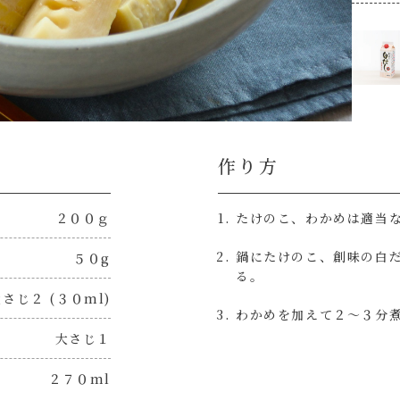
作り方
２００ｇ
たけのこ、わかめは適当
鍋にたけのこ、創味の白
５０g
る。
さじ２ (３０ml)
わかめを加えて２～３分
大さじ１
２７０ml