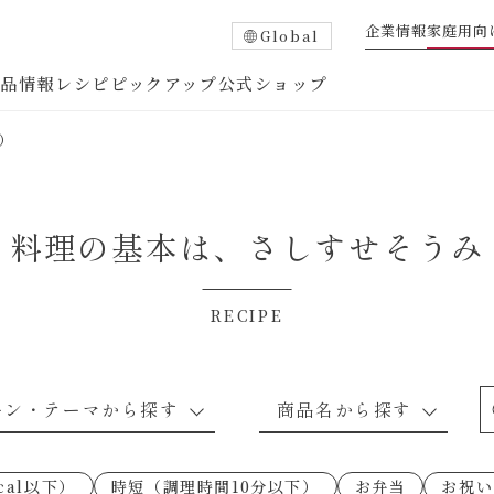
企業情報
家庭用向
Global
商品情報
レシピ
ピックアップ
公式ショップ
）
料理の基本は、
さしすせそうみ
RECIPE
たれ
調味酢
中華調味料
つゆ・だし
ーン・テーマから探す
商品名から探す
ピ
お肉のレシピ
下味冷凍
あえるハコネーゼトマトバジル
卵・乳のレシピ
穀物類のレシピ
なんでも南蛮
あえるハコネー
cal以下）
時短（調理時間10分以下）
お弁当
お祝い
○の炒
朝シャン（ごはん派）
あえるハコネーゼ明太子
朝シャン（パン
あえるハコネー