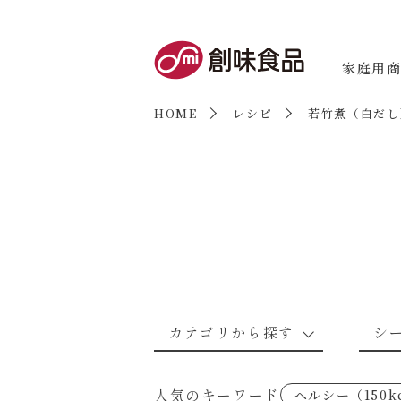
創味食品
家庭用
HOME
レシピ
若竹煮（白だし
商品情報
新商品情報
カテゴリから探す
シ
なんでもナムル
あえるハコネーゼカルボナーラ
野菜のレシピ
魚介のレシ
人気のキーワード
ヘルシー（150k
考えるな、二代目で炒めろ！～○
あえるハコネーゼミートソース