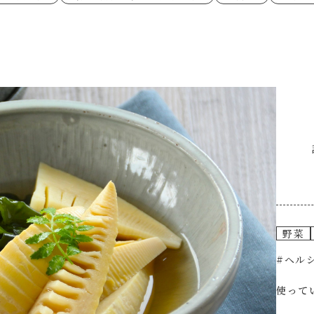
あえるハコネーゼペペロンチーノ
あえるハコネー
シャンタン粉末
創味のつゆ
時短（調理時間10分以下）
お弁当
創味のつゆ減塩
京の和風だし
おつまみ/おやつ
主菜
カレーだし
そうめんつゆ
ごはんもの
サラダ
焼肉のたれ 初代
焼肉のたれ 二
本気中華
肉ピクキノピク
だしまろ酢
聖護院かぶらの
グラタン/ドリア
シャンタン粉末
ハコネーゼ 海老クリーム
ハコネーゼ ボ
ハコネーゼ カルボナーラ
ハコネーゼ イ
グを含む）
ハコネーゼ アラビアータ
ハコネーゼ ク
だしまろ麺
シャンタン鍋
BBQ/キャンプ
炊飯器
レンジ調理
お子さま
ひなまつり
こどもの日
運動会
クリスマス
その他
野菜
#ヘルシ
使って