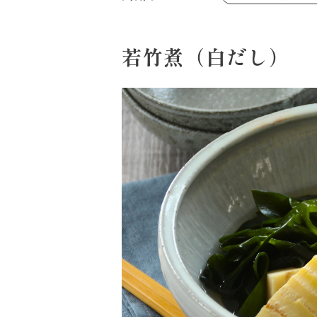
あえるハコネーゼジェノベーゼ
め物～
シャンタンシリーズ
ヘルシー（150kcal以下）
創味のつゆあまくち
お祝い
白だし
副菜
すき焼のたれ
若竹煮（白だし）
スープ
やみつききゃべつの塩たれ
鍋
ハコネーゼ 完熟トマト
ハコネーゼ ポルチーニ
ハコネーゼ ボンゴレ
パウチのまんまシリーズ
おもてなし
ホットプレート
節分
ハロウィン
年末年始