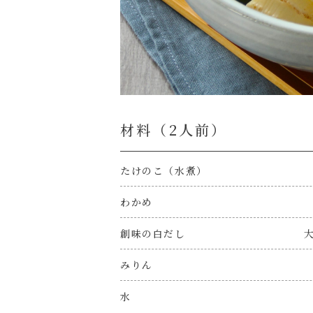
材料（2⼈前）
たけのこ（水煮）
わかめ
創味の白だし
大
みりん
水